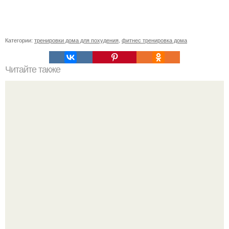
Категории:
тренировки дома для похудения
,
фитнес тренировка дома
Читайте также
Сколько ккал в помидорах. Помидор для похудения:
калорийность и диета