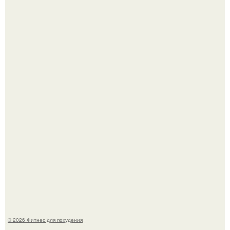
Сергей соседов показал свою скромную дачу - и удивил
поклонников.
Не зря её попу считают лучшей в мире.
© 2026 Фитнес для похудения