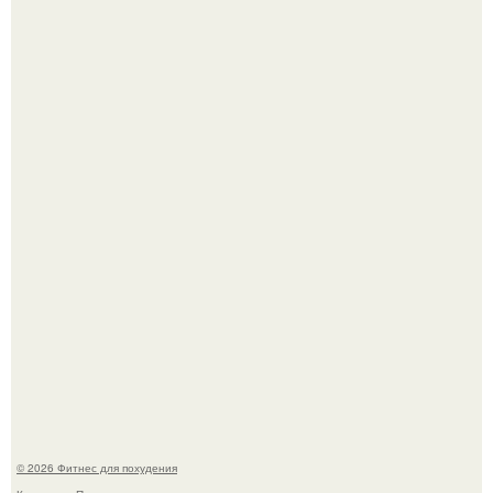
Фигура Зои салданы в "Стражах Галактики" до сих пор
вызывает восхищение.
Имбирь - это не только ароматная специя, но и отличный
ингредиент для полезных напитков и блюд.
© 2026 Фитнес для похудения