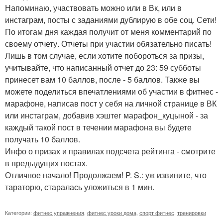
Напоминаю, участвовать можно или в Вк, или в
инстаграм, посты с заданиями дублирую в обе соц. Сети!
По итогам дня каждая получит от меня комментарий по
своему отчету. Отчеты при участии обязательно писать!
Лишь в том случае, если хотите побороться за призы,
учитывайте, что написанный отчет до 23: 59 субботы
принесет вам 10 баллов, после - 5 баллов. Также вы
можете поделиться впечатлениями об участии в фитнес -
марафоне, написав пост у себя на личной странице в ВК
или инстаграм, добавив хэштег марафон_куцыной - за
каждый такой пост в течении марафона вы будете
получать 10 баллов.
Инфо о призах и правилах подсчета рейтинга - смотрите
в предыдущих постах.
Отличное начало! Продолжаем! P. S.: уж извините, что
тараторю, старалась уложиться в 1 мин.
Категории:
фитнес упражнения
,
фитнес уроки дома
,
спорт фитнес
,
тренировки