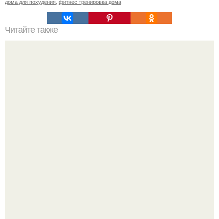
дома для похудения
,
фитнес тренировка дома
Читайте также
Твой рост о тебе много нового расскажет!
Анна пересильд создала свой бренд одежды, исполнив