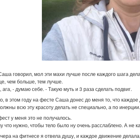
Саша говорил, мол эти махи лучше после каждого шага делат
е, чем больше, тем лучше.
, ага, - думаю себе. - Такую муть и 3 раза сделать подвиг.
о, в этом году на фесте Саша донес до меня то, что каждое
должны всю эту красоту делать не специально, а по инерции
фест у меня это не получалось.
у что нужно, чтобы тело было ну очень расслаблено. А не ка
вчера на фитнесе я отвела душу, и каждое движение делала