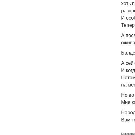
хоть п
разно
И осо
Тепер
А пос
ожива
Балде
А сей
И ког
Потом
на мес
Но во
Мне к
Народ
Вам т
Категори