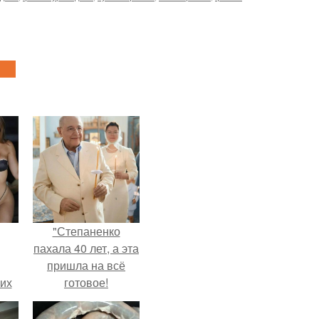
"Степаненко
пахала 40 лет, а эта
пришла на всё
сих
готовое!
т