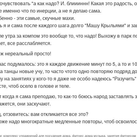
очувствовать "а как надо? И. блиииннн! Какая это радость, 
е именно что по инерции, а не я делаю сама.
бенно - эти самые, скучные махи.
ь я и сама после каждого шага долго "Машу Крыльями" и за
ле утра за компом это вообще то, что надо! Выхожу в парк п
ет, все расслабляется.
ж нереальный просто!
час подумалось: это я каждое движение минут по 5, а то и 10
да танцы новые учу, то часто чтото одно повторяю подряд дол
у на занятиях у кого-то я даже не особо надеюсь "Разучить
те, чтоб осело в голове и теле.
т когда я сама преподаю, то как-то боюсь народ заставлять 
ажется, они заскучают.
, отзовитесь: вам откликается все это?
оже надо многократные медленные повторы, чтоб освоилос
и:
комплекс упражнений для похудения дома
,
фитнес дома музыка
,
занятия фитнесом