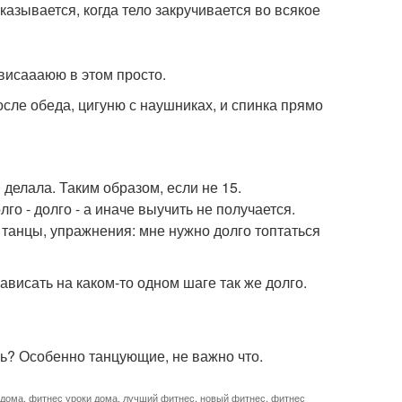
оказывается, когда тело закручивается во всякое
висаааюю в этом просто.
осле обеда, цигуню с наушниках, и спинка прямо
 делала. Таким образом, если не 15.
го - долго - а иначе выучить не получается.
" танцы, упражнения: мне нужно долго топтаться
зависать на каком-то одном шаге так же долго.
ь? Особенно танцующие, не важно что.
 дома
,
фитнес уроки дома
,
лучший фитнес
,
новый фитнес
,
фитнес