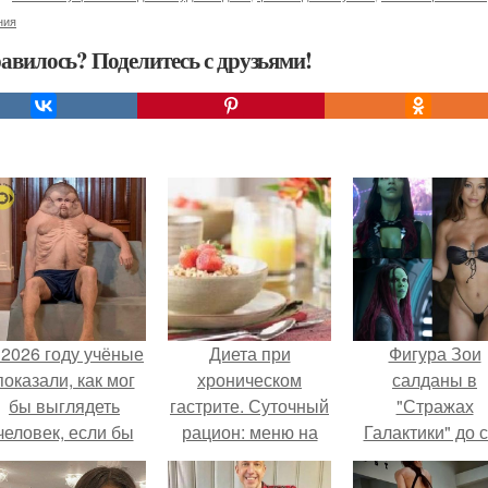
ния
авилось? Поделитесь с друзьями!
 2026 году учёные
Диета при
Фигура Зои
показали, как мог
хроническом
салданы в
бы выглядеть
гастрите. Суточный
"Стражах
человек, если бы
рацион: меню на
Галактики" до 
его тело
неделю
пор вызывае
волюционировало
восхищение.