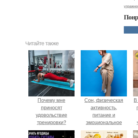
упражне
Понр
Читайте также
Почему мне
Сон, физическая
В
приносят
активность,
удовольствие
питание и
тренировки?
эмоциональное
состояние!
э