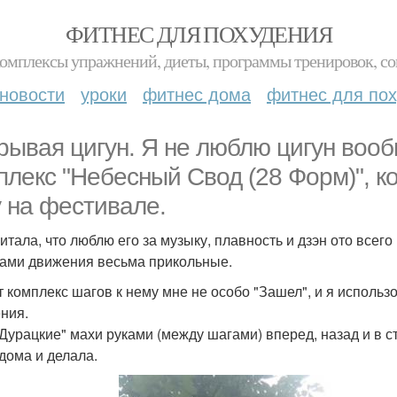
ФИТНЕС ДЛЯ ПОХУДЕНИЯ
комплексы упражнений, диеты, программы тренировок, со
новости
уроки
фитнес дома
фитнес для по
рывая цигун. Я не люблю цигун вооб
плекс "Небесный Свод (28 Форм)", 
у на фестивале.
читала, что люблю его за музыку, плавность и дзэн ото всег
сами движения весьма прикольные.
т комплекс шагов к нему мне не особо "Зашел", и я использ
ния.
"Дурацкие" махи руками (между шагами) вперед, назад и в с
 дома и делала.