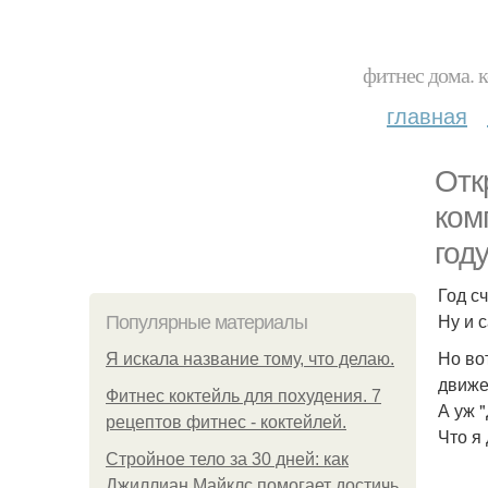
фитнес дома. 
главная
Отк
ком
год
Год с
Ну и 
Популярные материалы
Но во
Я искала название тому, что делаю.
движе
Фитнес коктейль для похудения. 7
А уж 
рецептов фитнес - коктейлей.
Что я
Стройное тело за 30 дней: как
Джиллиан Майклс помогает достичь