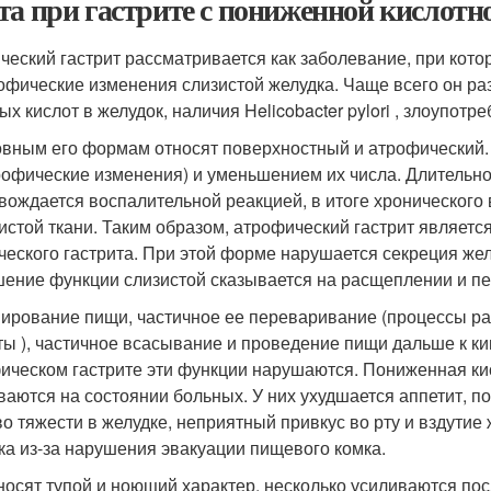
та при гастрите с пониженной кислот
ческий гастрит рассматривается как заболевание, при кот
офические изменения слизистой желудка. Чаще всего он раз
ых кислот в желудок, наличия Helicobacter pylori , злоупотр
овным его формам относят поверхностный и атрофический.
рофические изменения) и уменьшением их числа. Длительн
вождается воспалительной реакцией, в итоге хронического
истой ткани. Таким образом, атрофический гастрит являет
ческого гастрита. При этой форме нарушается секреция жел
ение функции слизистой сказывается на расщеплении и пе
ирование пищи, частичное ее переваривание (процессы ра
ты ), частичное всасывание и проведение пищи дальше к к
ическом гастрите эти функции нарушаются. Пониженная ки
ваются на состоянии больных. У них ухудшается аппетит, п
во тяжести в желудке, неприятный привкус во рту и вздути
ка из-за нарушения эвакуации пищевого комка.
носят тупой и ноющий характер, несколько усиливаются п