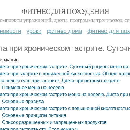
ФИТНЕС ДЛЯ ПОХУДЕНИЯ
комплексы упражнений, диеты, программы тренировок, со
новости
уроки
фитнес дома
фитнес для по
та при хроническом гастрите. Суто
ержание
иета при хроническом гастрите. Суточный рацион: меню на
иета при гастрите с пониженной кислотностью. Общие прав
то нельзя есть при гастрите. Диета при остром гастрите
Примерное меню на неделю
иета при хроническом гастрите меню на неделю. Диета при 
Основные правила
иета при хроническом гастрите с повышенной кислотностью
Основные принципы питания
Список разрешенных и запрещенных продуктов
иета при гастрите сто. Стол номер 5