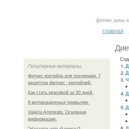
фитнес дома. 
главная
Дие
Сод
Д
Популярные материалы
Д
Фитнес коктейль для похудения. 7
Ч
рецептов фитнес - коктейлей.
Как стать красивой за 30 дней.
Д
9 мотивационных привычек.
Д
Valeria Ammirato. Основная
информация.
Д
"Начался новый роман?