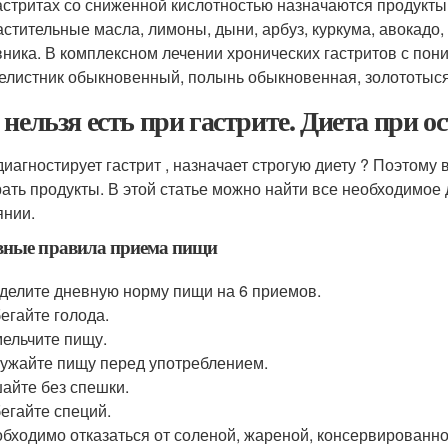
астритах со сниженной кислотностью назначаются продукты
растительные масла, лимоны, дыни, арбуз, куркума, авокадо
ника. В комплексном лечении хронических гастритов с пон
елистник обыкновенный, полынь обыкновенная, золототысяч
 нельзя есть при гастрите. Диета при о
диагностирует гастрит , назначает строгую диету ? Поэтому
ать продукты. В этой статье можно найти все необходимое
янии.
вные правила приема пищи
делите дневную норму пищи на 6 приемов.
егайте голода.
ельчите пищу.
ужайте пищу перед употреблением.
айте без спешки.
егайте специй.
бходимо отказаться от соленой, жареной, консервированно