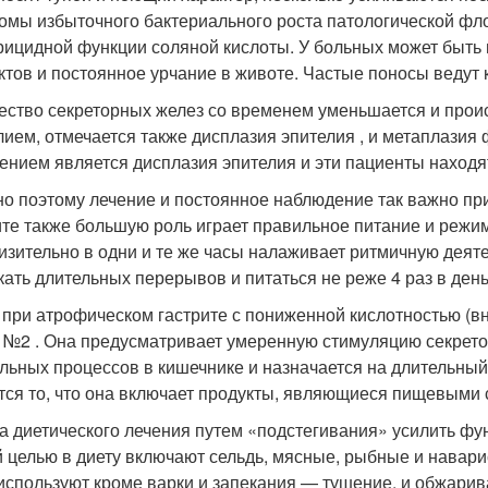
омы избыточного бактериального роста патологической фл
рицидной функции соляной кислоты. У больных может быть
ктов и постоянное урчание в животе. Частые поносы ведут 
ество секреторных желез со временем уменьшается и прои
лием, отмечается также дисплазия эпителия , и метаплази
ением является дисплазия эпителия и эти пациенты находятс
о поэтому лечение и постоянное наблюдение так важно при
ите также большую роль играет правильное питание и режи
изительно в одни и те же часы налаживает ритмичную деят
кать длительных перерывов и питаться не реже 4 раз в день
 при атрофическом гастрите с пониженной кислотностью (в
 №2 . Она предусматривает умеренную стимуляцию секрето
льных процессов в кишечнике и назначается на длительный
тся то, что она включает продукты, являющиеся пищевыми 
а диетического лечения путем «подстегивания» усилить фу
й целью в диету включают сельдь, мясные, рыбные и навар
используют кроме варки и запекания — тушение, и обжарив