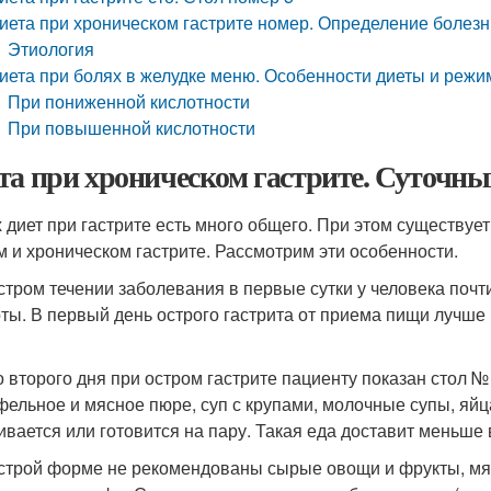
иета при хроническом гастрите номер. Определение болез
Этиология
иета при болях в желудке меню. Особенности диеты и режи
При пониженной кислотности
При повышенной кислотности
та при хроническом гастрите. Суточны
х диет при гастрите есть много общего. При этом существу
м и хроническом гастрите. Рассмотрим эти особенности.
стром течении заболевания в первые сутки у человека почт
ты. В первый день острого гастрита от приема пищи лучше 
о второго дня при остром гастрите пациенту показан стол 
фельное и мясное пюре, суп с крупами, молочные супы, яйца
ивается или готовится на пару. Такая еда доставит меньше 
строй форме не рекомендованы сырые овощи и фрукты, мя