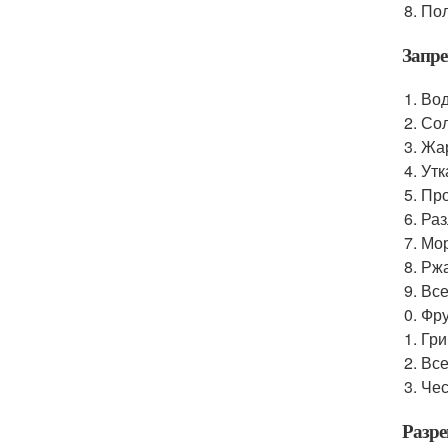
Пол
Запре
Вод
Сол
Жа
Утк
Про
Раз
Мор
Ржа
Все
Фру
Гр
Все
Чес
Разре