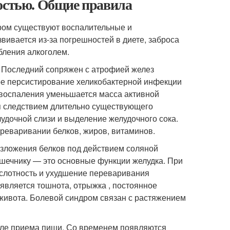
ностью. Общие правила
ором существуют воспалительные и
вивается из-за погрешностей в диете, заброса
ебления алкоголем.
 Последний сопряжен с атрофией желез
ое персистирование хеликобактерной инфекции
 воспаления уменьшается масса активной
ся следствием длительно существующего
удочной слизи и выделение желудочного сока.
реваривании белков, жиров, витаминов.
зложения белков под действием соляной
ишечнику — это основные функции желудка. При
слотность и ухудшение переваривания
оявляется тошнота, отрыжка , постоянное
е живота. Болевой синдром связан с растяжением
осле приема пищи. Со временем появляются