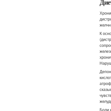
Дие
Хрони
дистр
желчн
К осн
(дист
сопро
желез
хрони
Наруш
Депон
кисло
атроф
сказы
чувст
желуд
Боли 