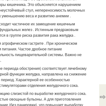
оры кишечника. Это объясняется нарушением
 неустойчивый стул, непереносимость молочных
к уменьшению веса и развитию анемии .
сходит частичное их замещение кишечным
я фундальных желез . Истинным предраковым
я в группе риска развития рака желудка .
 атрофическом гастрите . При хроническом
м питания. Частое дробное питание
ельность пищеварительной системы. Важно не
.
не периода обострения) соответствует лечебному
рной функции желудка, направлена на снижение
 период. Характерной ее особенностью
стимуляторами отделения желудочного сока.
нкцию слизистой по выработке желудочного сока.
⇨
истые овощные бульоны. А для приготовления
ание (без панировки), что повышает выработку