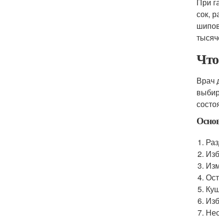
При г
сок, 
шипов
тысяч
Что
Врач 
выбир
состо
Осно
Раз
Изб
Изм
Ост
Куш
Изб
Нео