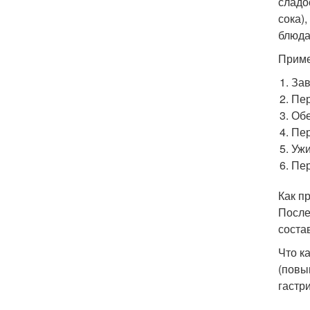
сладо
сока)
блюда
Приме
Зав
Пер
Обе
Пер
Ужи
Пер
Как п
После
соста
Что к
(повы
гастр