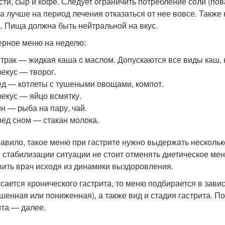
сти, сыр и кофе. Следует ограничить потребление соли (по
, а лучше на период лечения отказаться от нее вовсе. Также
. Пища должна быть нейтральной на вкус.
рное меню на неделю:
трак — жидкая каша c маслом. Допускаются все виды каш,
екус — творог.
д — котлеты с тушеными овощами, компот.
екус — яйцо всмятку.
н — рыба на пару, чай.
ед сном — стакан молока.
равило, такое меню при гастрите нужно выдержать нескольк
 стабилизации ситуации не стоит отменять диетическое м
вить врач исходя из динамики выздоровления.
асается хронического гастрита, то меню подбирается в завис
шенная или пониженная), а также вид и стадия гастрита. П
ита — далее.