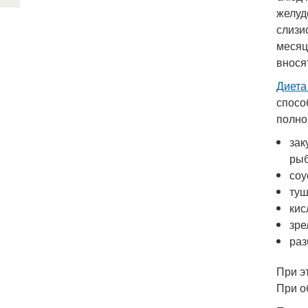
желуд
слизи
месяц
внося
Диета
спосо
полно
зак
рыб
соу
туш
кис
зре
раз
При э
При о