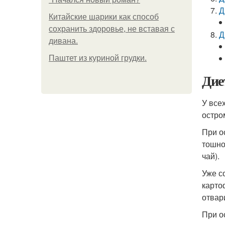
Д
Китайские шарики как способ
сохранить здоровье, не вставая с
Д
дивана.
Паштет из куриной грудки.
Дие
У все
остро
При о
тошно
чай).
Уже с
карто
отвар
При о