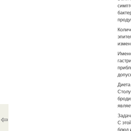
симпт
бакте
проду
Колич
эпите
измен
Именн
гастр
прибл
допус
Диета
Столу
броди
являе
Задач
⇦
С это
блюд 