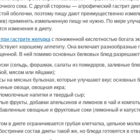
очного сока. С другой стороны — атрофический гастрит ди
стой оболочки, поэтому пищу дают преимущественно измельч
ев) применять измельченную пищу не нужно. По мере улуч
тся изменения в диету.
 при гастрите желудка
с пониженной кислотностью богата э
бствуют хорошему аппетиту. Она включает разнообразные 
ценной. В ней помимо основных белковых блюд разрешают
уски (сельдь, форшмак, салаты из помидоров, заливные бл
ой, мясом или яйцами);
сы на мясных бульонах, которые улучшают вкус основных 
еные овощи, овощная икра;
ломолочные напитки и твердый сыр;
лые фрукты, добавки апельсинов и лимонов в чай и компот
бавленные овощные и фруктовые соки (лимонный и капустны
том в диете ограничивается грубая клетчатка, цельное моло
бострении состав диеты такой же, но блюда готовятся в отв