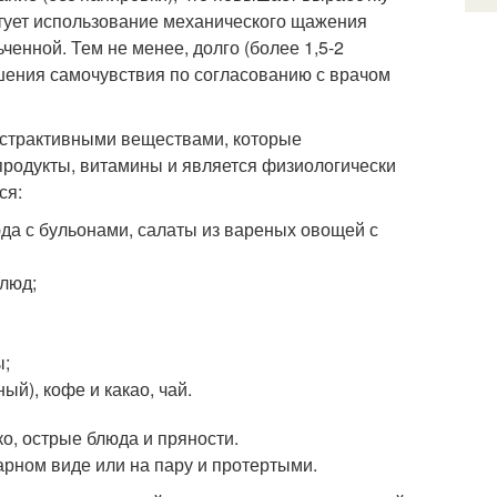
ктует использование механического щажения
енной. Тем не менее, долго (более 1,5-2
шения самочувствия по согласованию с врачом
кстрактивными веществами, которые
продукты, витамины и является физиологически
ся:
юда с бульонами, салаты из вареных овощей с
блюд;
ы;
й), кофе и какао, чай.
ко, острые блюда и пряности.
арном виде или на пару и протертыми.