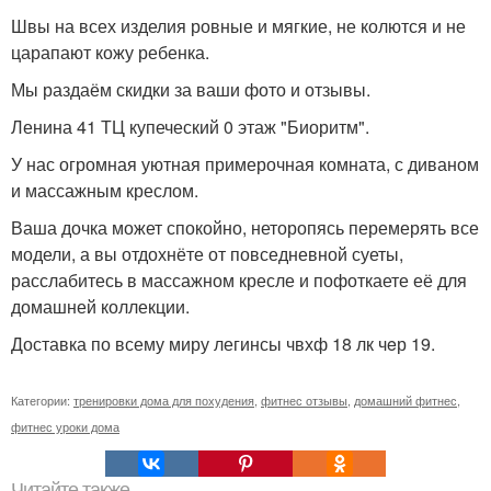
Швы на всех изделия ровные и мягкие, не колются и не
царапают кожу ребенка.
Мы раздаём скидки за ваши фото и отзывы.
Ленина 41 ТЦ купеческий 0 этаж "Биоритм".
У нас огромная уютная примерочная комната, с диваном
и массажным креслом.
Ваша дочка может спокойно, неторопясь перемерять все
модели, а вы отдохнёте от повседневной суеты,
расслабитесь в массажном кресле и пофоткаете её для
домашней коллекции.
Доставка по всему миру легинсы чвхф 18 лк чeр 19.
Категории:
тренировки дома для похудения
,
фитнес отзывы
,
домашний фитнес
,
фитнес уроки дома
Читайте также