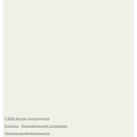
"Степаненко пахала 40 лет, а эта пришла на всё готовое!
3 мифа о моей деятельности смехотерапевта.
© 2026 Фитнес для похудения
Контакты
Пользовательское соглашение
Политика конфидециальности