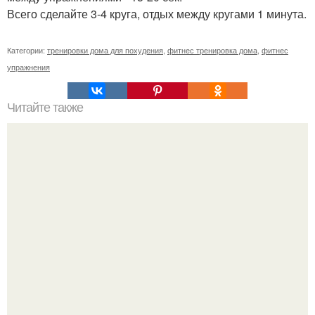
Всего сделайте 3-4 круга, отдых между кругами 1 минута.
Категории:
тренировки дома для похудения
,
фитнес тренировка дома
,
фитнес
упражнения
Читайте также
В какое время лучше делать планку. Когда лучше делать
планку: утром или вечером