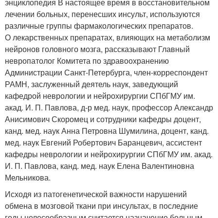
энциклопедия В настоящее время в восстановительном
лечении больных, перенесших инсульт, используются
различные группы фармакологических препаратов.
О лекарственных препаратах, влияющих на метаболизм
нейронов головного мозга, рассказывают Главный
невропатолог Комитета по здравоохранению
Администрации Санкт-Петербурга, член-корреспондент
РАМН, заслуженный деятель наук, заведующий
кафедрой неврологии и нейрохирургии СПбГМУ им.
акад. И. П. Павлова, д-р мед. наук, профессор Александр
Анисимович Скоромец и сотрудники кафедры доцент,
канд. мед. наук Анна Петровна Шумилина, доцент, канд.
мед. наук Евгений Робертович Баранцевич, ассистент
кафедры неврологии и нейрохирургии СПбГМУ им. акад.
И. П. Павлова, канд. мед. наук Елена Валентиновна
Мельникова.
Исходя из патогенетической важности нарушений
обмена в мозговой ткани при инсультах, в последние
годы целесообразным считается назначение больным,