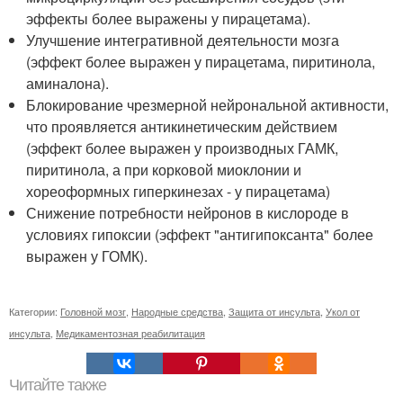
эффекты более выражены у пирацетама).
Улучшение интегративной деятельности мозга
(эффект более выражен у пирацетама, пиритинола,
аминалона).
Блокирование чрезмерной нейрональной активности,
что проявляется антикинетическим действием
(эффект более выражен у производных ГАМК,
пиритинола, а при корковой миоклонии и
хореоформных гиперкинезах - у пирацетама)
Снижение потребности нейронов в кислороде в
условиях гипоксии (эффект "антигипоксанта" более
выражен у ГОМК).
Категории:
Головной мозг
,
Народные средства
,
Защита от инсульта
,
Укол от
инсульта
,
Медикаментозная реабилитация
Читайте также