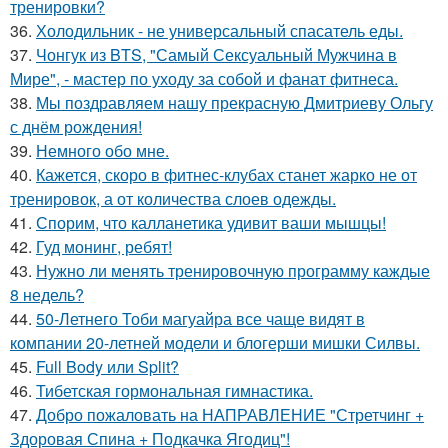
тренировки?
36.
Холодильник - не универсальный спасатель еды.
37.
Чонгук из BTS, "Самый Сексуальный Мужчина в
Мире", - мастер по уходу за собой и фанат фитнеса.
38.
Мы поздравляем нашу прекрасную Дмитриеву Ольгу
с днём рождения!
39.
Немного обо мне.
40.
Кажется, скоро в фитнес-клубах станет жарко не от
тренировок, а от количества слоев одежды.
41.
Спорим, что калланетика удивит ваши мышцы!
42.
Гуд монинг, ребят!
43.
Нужно ли менять тренировочную программу каждые
8 недель?
44.
50-Летнего Тоби магуайра все чаще видят в
компании 20-летней модели и блогерши мишки Силвы.
45.
Full Body или Split?
46.
Тибетская гормональная гимнастика.
47.
Добро пожаловать на НАПРАВЛЕНИЕ "Стретчинг +
Здоровая Спина + Подкачка Ягодиц"!