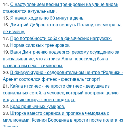
14.
С наступлением весны тренировки на улице вновь
становятся актуальными.
15.
Я начал ходить по 30 минут в день.
16.
Дмитрий Дибров готов вернуть Полину, несмотря на
ее измену.
17.
Про потребности собак в физических нагрузках.
18.
Норма силовых тренировок.
19.
Ваня Дмитриенко подвергся резкому осуждению за
высказывание, что актриса Анна пересильд была
названа им секс - символом.
20.
В физкультурно - оздоровительном центре "Родники -
Арена" состоялся фитнес - фестиваль "спорт!
21.
Кайла итсинес - не просто фитнес - девушка из
социальных сетей, а человек, который построил целую
индустрию вокруг своего подхода.
22.
Крах привычных кумиров.
23.
Шторка вместо сервиса и пропажа чемодана с
миллионами: Ксения Бородина в ярости после полета из
Турции.