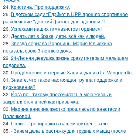
24.
Кристина. Про поддержку.
25.
В детском саду "Едэйко" в ЦРР прошло спортивное
развлечение "детский фитнес для здоровья"!
26.
Успехами наших гимназистов гордимся!
27.
Десять лет в браке, дети, всё как у людей.
28.
Звезда сериала Воронины Мария Ильюхина
показала свою 3-летнюю дочь.
29.
24-Летняя девушка жизнь сразу пятерым малышам
подарила.
30.
Продолжение интервью Хави изданию La Vanguardia.
31.
Знаете, что такое настоящая группа поддержки и
вдохновения?
32.
Йога по - тихому просочилась в мою жизнь и
закрепляется в ней как привычка.
33.
Марина анисина жестко прошлась по анастасии
Волочковой.
34.
Сплит - тренировки в нашем фитнес - зале.
35.
- Зачем делать растяжку для грудных мышц (после