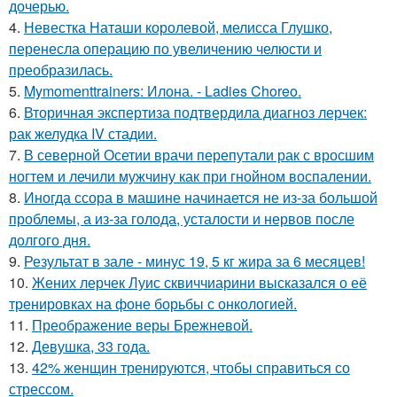
дочерью.
4.
Невестка Наташи королевой, мелисса Глушко,
перенесла операцию по увеличению челюсти и
преобразилась.
5.
Mymomenttrainers: Илона. - Ladies Choreo.
6.
Вторичная экспертиза подтвердила диагноз лерчек:
рак желудка IV стадии.
7.
В северной Осетии врачи перепутали рак с вросшим
ногтем и лечили мужчину как при гнойном воспалении.
8.
Иногда ссора в машине начинается не из-за большой
проблемы, а из-за голода, усталости и нервов после
долгого дня.
9.
Результат в зале - минус 19, 5 кг жира за 6 месяцев!
10.
Жених лерчек Луис сквиччиарини высказался о её
тренировках на фоне борьбы с онкологией.
11.
Преображение веры Брежневой.
12.
Девушка, 33 года.
13.
42% женщин тренируются, чтобы справиться со
стрессом.