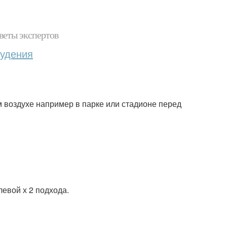
веты экспертов
худения
 воздухе например в парке или стадионе перед
 левой х 2 подхода.