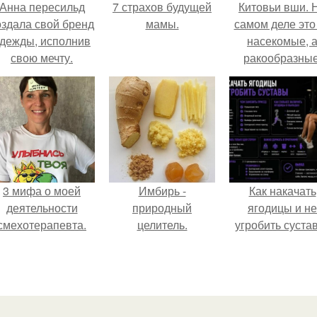
Анна пересильд
7 страхов будущей
Китовьи вши. 
оздала свой бренд
мамы.
самом деле это
дежды, исполнив
насекомые, 
свою мечту.
ракообразные
относящиеся 
бокоплавам.
3 мифа о моей
Имбирь -
Как накачать
деятельности
природный
ягодицы и не
смехотерапевта.
целитель.
угробить суста