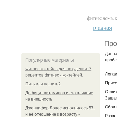
фитнес дома. 
главная
Про
Данна
пробе
Популярные материалы
Фитнес коктейль для похудения. 7
Легка
рецептов фитнес - коктейлей.
Присед
Пить или не пить?
Отжима
Дефицит витаминов и его влияние
Зашаги
на внешность
Обрат
Дженнифер Лопес исполнилось 57,
и её отношение к возрасту -
Разве