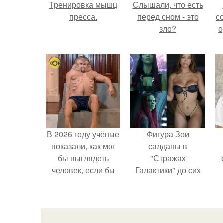
Тренировка мышц
Слышали, что есть
пресса.
перед сном - это
с
зло?
о
В 2026 году учёные
Фигура Зои
показали, как мог
салданы в
бы выглядеть
"Стражах
человек, если бы
Галактики" до сих
его тело
пор вызывает
эволюционировало
восхищение.
специально для
выживания в