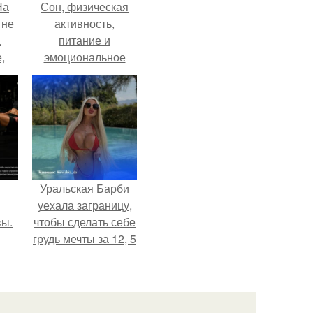
На
Сон, физическая
 не
активность,
а
питание и
,
эмоциональное
к
состояние!
Уральская Барби
уехала заграницу,
вы.
чтобы сделать себе
грудь мечты за 12, 5
тыс.