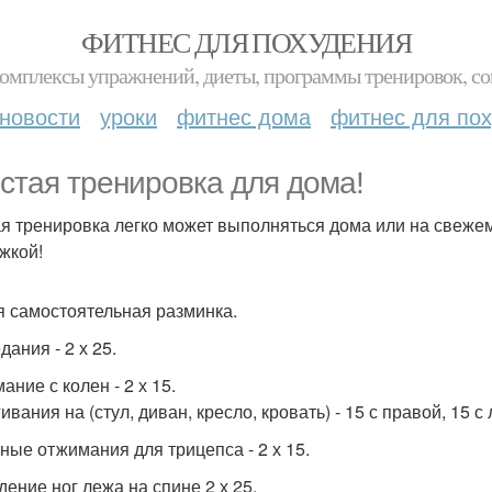
ФИТНЕС ДЛЯ ПОХУДЕНИЯ
комплексы упражнений, диеты, программы тренировок, со
новости
уроки
фитнес дома
фитнес для по
стая тренировка для дома!
я тренировка легко может выполняться дома или на свежем
жкой!
я самостоятельная разминка.
ания - 2 х 25.
ние с колен - 2 х 15.
вания на (стул, диван, кресло, кровать) - 15 с правой, 15 с
ные отжимания для трицепса - 2 х 15.
дение ног лежа на спине 2 х 25.