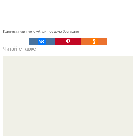
Категории:
фитнес клуб
,
фитнес дома бесплатно
Читайте также
Почему увеличиваются икры ног. Причины полных икр и
варианты, как сделать икры ног тоньше.