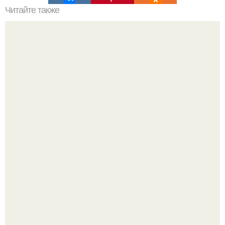
Читайте также
Успешные люди. Почему люди которые занимаются
спортом всегда будут успешные и востребованные в
любой сфере деятельности.
"Начался новый роман?