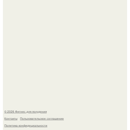
Уральская Барби уехала заграницу, чтобы сделать себе
грудь мечты за 12, 5 тыс.
Имбирь - это не только ароматная специя, но и отличный
ингредиент для полезных напитков и блюд.
© 2026 Фитнес для похудения
Контакты
Пользовательское соглашение
Политика конфидециальности