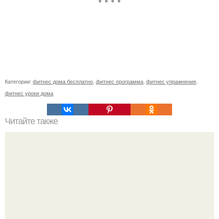
Категории:
фитнес дома бесплатно
,
фитнес программа
,
фитнес упражнения
,
фитнес уроки дома
Читайте также
Целевая аудитория фитнес-клуба. Как определить свою