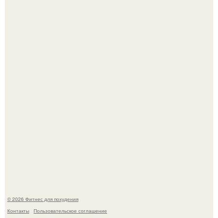
Одноклассники решили жестоко разыграть парня - и всё
пошло не по плану.
В 2026 году учёные показали, как мог бы выглядеть
человек, если бы его тело эволюционировало
специально для выживания в автокатастpoфах.
© 2026 Фитнес для похудения
Контакты
Пользовательское соглашение