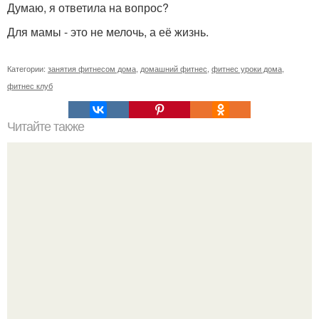
Думаю, я ответила на вопрос?
Для мамы - это не мелочь, а её жизнь.
Категории:
занятия фитнесом дома
,
домашний фитнес
,
фитнес уроки дома
,
фитнес клуб
Читайте также
Выбрала рандомные фотки для сравнения формы с
2019-2025 гг.