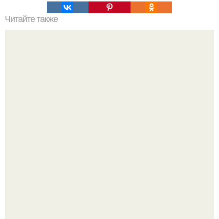
Читайте также
Сколько раз нужно делать планку, чтобы похудеть.
Сколько раз в день делать планку —, чтобы был
результат для похудения