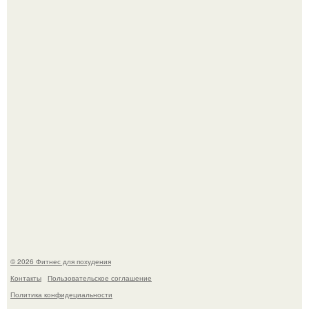
3 мифа о моей деятельности смехотерапевта.
Уральская Барби уехала заграницу, чтобы сделать себе
грудь мечты за 12, 5 тыс.
© 2026 Фитнес для похудения
Контакты
Пользовательское соглашение
Политика конфидециальности