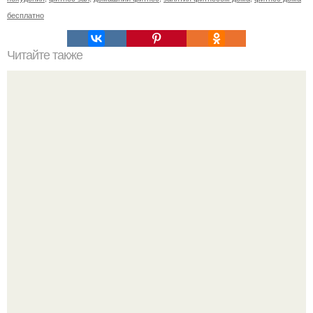
бесплатно
Читайте также
Целевая аудитория фитнес-клуба. Как определить свою
целевую аудиторию: 11 основных параметров (
параметры составления портрета ЦА).