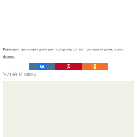
Категории:
тренировки дома для похудения
,
фитнес тренировка дома
,
новый
фитнес
Читайте также
Фитнес коктейль для похудения. 7 рецептов фитнес -