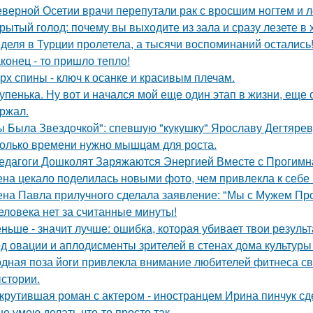
еверной Осетии врачи перепутали рак с вросшим ногтем и л
рытый голод: почему вы выходите из зала и сразу лезете в
деля в Турции пролетела, а тысячи воспоминаний остались
конец - то пришло тепло!
рх спины - ключ к осанке и красивым плечам.
упенька. Ну вот и начался мой еще один этап в жизни, еще 
ржал.
ы Была Звездочкой": спевшую "кукушку" Ярославу Дегтярев
олько времени нужно мышцам для роста.
едагоги Дошколят Заряжаются Энергией Вместе с Прогимна
на цекало поделилась новыми фото, чем привлекла к себе
на Павла прилучного сделала заявление: "Мы с Мужем Про
еловека нет за считанные минуты!
ньше - значит лучше: ошибка, которая убивает твои результ
д овации и аплодисменты зрителей в стенах дома культуры
дная поза йоги привлекла внимание любителей фитнеса с
стории.
крутившая роман с актером - иностранцем Ирина пинчук сд
не умею делать что-то просто так.