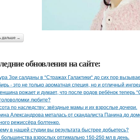
ь дальше →
ледние обновления на сайте:
ура Зои салданы в "Стражах Галактики" до сих пор вызыва
ирь - это не только ароматная специя, но и отличный ингре
женщина рожает и думает, что после родов ребёнок теперь "
головоломки любите?
сота по наследству: звёздные мамы и их взрослые дочери.
ина Александрова металась от скандалиста Панина до домо
ного режиссёра болтенко.
ему в нашей студии вы результата быстрее добьетесь?
 большинства взрослых оптимально 150-250 мл в день.