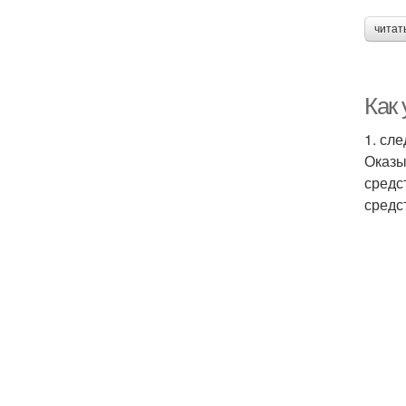
читат
Как 
1. сл
Оказы
средс
средс