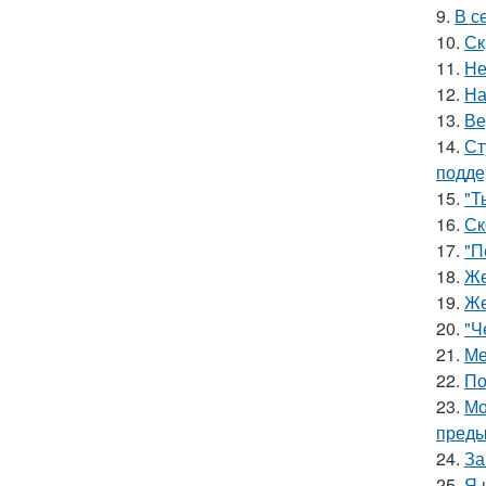
9.
В с
10.
Ск
11.
Не
12.
На
13.
Ве
14.
Ст
подде
15.
"Т
16.
Ск
17.
"П
18.
Же
19.
Же
20.
"Ч
21.
Ме
22.
По
23.
Мо
преды
24.
За
25.
Я 