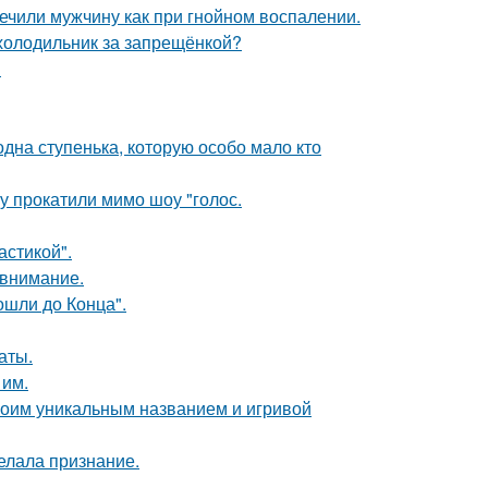
ечили мужчину как при гнойном воспалении.
 холодильник за запрещёнкой?
!
одна ступенька, которую особо мало кто
у прокатили мимо шоу "голос.
стикой".
 внимание.
шли до Конца".
аты.
 им.
воим уникальным названием и игривой
елала признание.