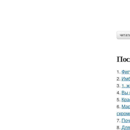
читат
Пос
1.
Фиг
2.
Имб
3.
1. 
4.
Вы 
5.
Кра
6.
Мар
скром
7.
Поч
8.
Для