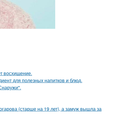
ет восхищение.
диент для полезных напитков и блюд.
Снаружи".
гарова (старше на 19 лет), а замуж вышла за