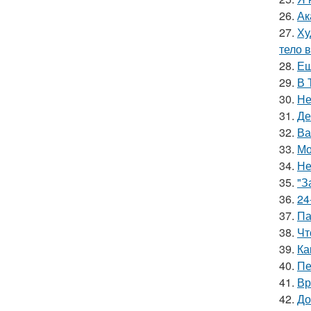
26.
Ак
27.
Ху
тело 
28.
Ещ
29.
В 
30.
Не
31.
Де
32.
Ва
33.
Мо
34.
Не
35.
"З
36.
24
37.
Па
38.
Чт
39.
Ка
40.
Пе
41.
Вр
42.
До