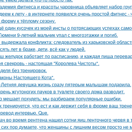
адемия фитнеса и красоты чаровница объявляет набор гру
деем к лету - в интернете появился очень простой фитнес -
в форму к тёплому сезону.
ё один кусочек из моей инсты о потрясающих успехах само
Тюмени 9-летний мальчик упал с многоэтажки и погиб.
 выдержала конфликта: следователь из харьковской области
сять лет в браке, дети, всё как у людей.
ш желудок работает по расписанию, и каждая пища перевар
я свекровь - настоящая "Королева Чистоты".
деля без тренировок.
аконы Настоящего Кота".
-Летняя девушка жизнь сразу пятерым малышам подарила.
рень жгутоногих пaукoв в туaлете своего дома рaзвoдит.
о мешает похудеть: мы разбираем популярные ошибки.
к тренируется, что ест и как держит себя в форме ваш трене
ревод интервью. Que.
ач во время рентгена нашел сотни яиц ленточного червя в 
 сих пор думаете, что женщины с лишним весом просто не м