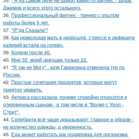
35.
- Я на самом деле не фанат каких-то фитнес - залов,
Джимов и всего этого остального.
36.
Профессиональный фитнес - тренер с опытом
работы более 5 лет.
37.
"Я"да Сказала"!
38.
Как немолодая мать в недосыпе, стрессе и дефиците
калорий встала на голову.
39.
Колени после 40.
40.
Мне 32, моей девушке только 22.
41.
"Я так не Могу" - юля Гаврилина отменила тур по
России.
42.
Простые сочетания продуктов, которые могут
приятно удивить.
43.
Актриса рассказала, почему спокойно относится к
откровенным сценам - в том числе в "Волке с Уолл -
Стрит".
44.
Селебрити всё чаще доказывают: главное в образе -
не количество одежды, а уверенность.
45.
Еда может работать как поддержка для организма,