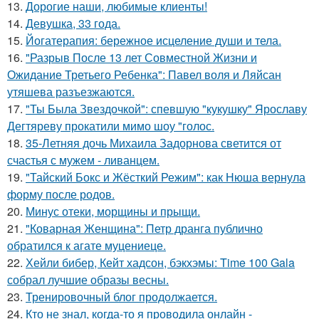
13.
Дорогие наши, любимые клиенты!
14.
Девушка, 33 года.
15.
Йогатерапия: бережное исцеление души и тела.
16.
"Разрыв После 13 лет Совместной Жизни и
Ожидание Третьего Ребенка": Павел воля и Ляйсан
утяшева разъезжаются.
17.
"Ты Была Звездочкой": спевшую "кукушку" Ярославу
Дегтяреву прокатили мимо шоу "голос.
18.
35-Летняя дочь Михаила Задорнова светится от
счастья с мужем - ливанцем.
19.
"Тайский Бокс и Жёсткий Режим": как Нюша вернула
форму после родов.
20.
Минус отеки, морщины и прыщи.
21.
"Коварная Женщина": Петр дранга публично
обратился к агате муцениеце.
22.
Хейли бибер, Кейт хадсон, бэкхэмы: Time 100 Gala
собрал лучшие образы весны.
23.
Тренировочный блог продолжается.
24.
Кто не знал, когда-то я проводила онлайн -