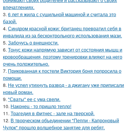
обнимают своих родителей и рассказывают о своих
впечатлениях.
3.
6 лет я жила с сушильной машиной и считала это
базой.
4.
Синдром красной кожи: британец превратил себя в
инвалида из-за бесконтрольного использования мази.
5.
Забочусь о внешности.
6.
Тонус кожи напрямую зависит от состояния мышц и
кровообращения, поэтому тренировки влияют на него
очень положительно.
7.
Прикованная к постели Виктория боня попросила о
помощи.
8.
Не успел утихнуть развод - а джигану уже приписали
новый роман.
9.
"Сваты" ее с ума свели.
10.
Наконец - то пришло тепло!
11.
Трагедия в фитнес - зале на тверской.
12.
В творческом объединении "Пеппи - Капроновый
Чулок" прошло волшебное занятие для ребят.