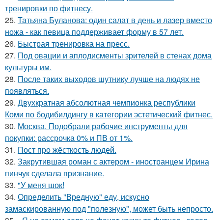
тренировки по фитнесу.
25.
Татьяна Буланова: один салат в день и лазер вместо
ножа - как певица поддерживает форму в 57 лет.
26.
Быстрая тренировка на пресс.
27.
Под овации и аплодисменты зрителей в стенах дома
культуры им.
28.
После таких выходов шутнику лучше на людях не
появляться.
29.
Двухкратная абсолютная чемпионка республики
Коми по бодибилдингу в категории эстетический фитнес.
30.
Москва. Подобрали рабочие инструменты для
покупки: рассрочка 0% и ПВ от 1%.
31.
Пост про жёсткость людей.
32.
Закрутившая роман с актером - иностранцем Ирина
пинчук сделала признание.
33.
"У меня шок!
34.
Определить "Вредную" еду, искусно
замаскированную под "полезную", может быть непросто.