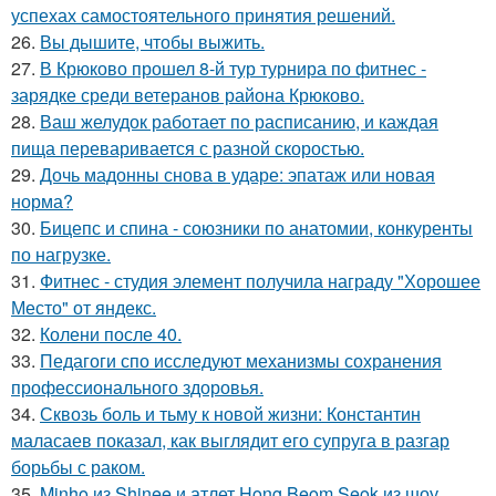
успехах самостоятельного принятия решений.
26.
Вы дышите, чтобы выжить.
27.
В Крюково прошел 8-й тур турнира по фитнес -
зарядке среди ветеранов района Крюково.
28.
Ваш желудок работает по расписанию, и каждая
пища переваривается с разной скоростью.
29.
Дочь мадонны снова в ударе: эпатаж или новая
норма?
30.
Бицепс и спина - союзники по анатомии, конкуренты
по нагрузке.
31.
Фитнес - студия элемент получила награду "Хорошее
Место" от яндекс.
32.
Колени после 40.
33.
Педагоги спо исследуют механизмы сохранения
профессионального здоровья.
34.
Сквозь боль и тьму к новой жизни: Константин
маласаев показал, как выглядит его супруга в разгар
борьбы с раком.
35.
Minho из Shinee и атлет Hong Beom Seok из шоу