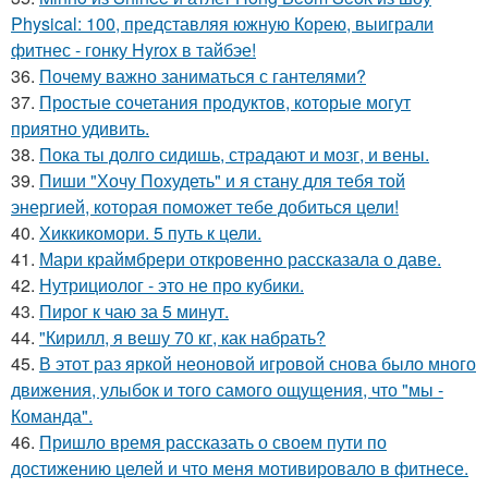
Physical: 100, представляя южную Корею, выиграли
фитнес - гонку Hyrox в тайбэе!
36.
Почему важно заниматься с гантелями?
37.
Простые сочетания продуктов, которые могут
приятно удивить.
38.
Пока ты долго сидишь, страдают и мозг, и вены.
39.
Пиши "Хочу Похудеть" и я стану для тебя той
энергией, которая поможет тебе добиться цели!
40.
Хиккикомори. 5 путь к цели.
41.
Мари краймбрери откровенно рассказала о даве.
42.
Нутрициолог - это не про кубики.
43.
Пирог к чаю за 5 минут.
44.
"Кирилл, я вешу 70 кг, как набрать?
45.
В этот раз яркой неоновой игровой снова было много
движения, улыбок и того самого ощущения, что "мы -
Команда".
46.
Пришло время рассказать о своем пути по
достижению целей и что меня мотивировало в фитнесе.