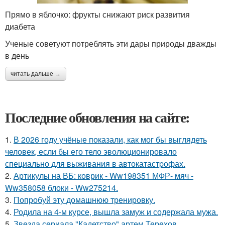
Прямо в яблочко: фрукты снижают риск развития
диабета
Ученые советуют потреблять эти дары природы дважды
в день
читать дальше →
Последние обновления на сайте:
1.
В 2026 году учёные показали, как мог бы выглядеть
человек, если бы его тело эволюционировало
специально для выживания в автокатастpoфах.
2.
Артикулы на ВБ: коврик - Ww198351 МФР- мяч -
Ww358058 блоки - Ww275214.
3.
Попробуй эту домашнюю тренировку.
4.
Родила на 4-м курсе, вышла замуж и содержала мужа.
5.
Звезда сериала "Кадетство" артем Терехов