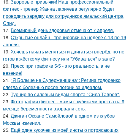
16.
Здоровые привычки! Наш профессиональный
фитнес - тренер Жанна ларичева регулярно будет
проводить зарядку для сотрудников ямальский центра
Спид.
17.
Всемирный день здоровья отмечают 7 апреля.
18.
Открытые онлайн - тренировки на неделе с 13 по 19
апреля.
19.
Хочешь начать меняться и двигаться вперёд, но не
готов к жёсткому фитнесу или "Убиваться" в зале?
20.
Пресс при графике 5/5 - это реальность, а не
везение!
21.
"Я Больше не Суперженщина": Регина тодоренко
слегла с болезнью после погони за идеалом.
22.
Турнир по силовым видам спорта "Сила Тавров".
23.
Фотографии фитнес - мамы с кубиками пресса на 9
месяце беременности взорвали сеть.
24.
Джиган Оксане Самойловой в одном из клубов
Москвы изменил.
25.
Ещё один кусочек из моей инсты о потрясающих