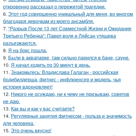
откровенно рассказал о пережитой трагедии.
6.
Этот год совершенно уникальный для меня, во многом
благодаря девочкам из моего ансамбля.
7.
"Разрыв После 13 лет Совместной Жизни и Ожидание
Третьего Ребенка": Павел воля и Ляйсан утяшева
разъезжаются.
8.
Я на бокс пошла.
9.
Были в аквапарке, там сильно парился в бане, сауне.
10.
Я начал ходить по 30 минут в день.
11.
Знакомьтесь: Владислава Галаган - российская
бодибилдерша, фитнес - инфлюенсер и модель, чья
история вдохновляет!
12.
Никого не осуждаю, ни к чему не призываю, советов
не даю.
13.
Как вы и как у вас считаете?
14.
Регулярные занятия фитнесом - польза и значимость
для человека.
15.
Это очень вкусно!