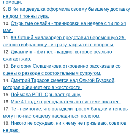
помощи.
9.
В Китае девушка оформила своему бывшему доставку
на дом 1 тонны лука.
10.
Открытые онлайн - тренировки на неделе с 18 по 24
мая.
11.
69-Летний миллиардер представил беременную 25-
летнюю избранницу - и сразу закрыл все вопросы.
12.
Джампинг - фитнес - кардио, которое реально
сжигает жир.
13.
Виктория Складчикова откровенно рассказала со
сцены о разводе с состоятельным супругом.
14.
Дмитрий Тарасов смеется над Ольгой Бузовой,
которая обвиняет его в жестокости.
15.
Поймала РПП. Срывает крышу.
16.
Мне 41 год, я преподаватель по системе пилатес.
17.
Те - немногие, что овладели тросом банджи и теперь
могут по-настоящему насладиться полетом.
18.
Никого не осуждаю, ни к чему не призываю, советов
не даю.