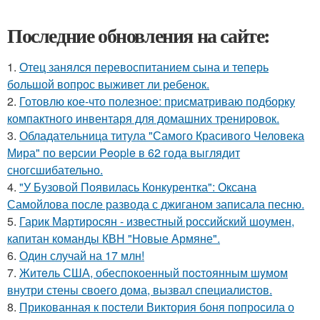
Последние обновления на сайте:
1.
Отец занялся перевоспитанием сына и теперь
большой вопрос выживет ли ребенок.
2.
Готовлю кое-что полезное: присматриваю подборку
компактного инвентаря для домашних тренировок.
3.
Обладательница титула "Самого Красивого Человека
Мира" по версии People в 62 года выглядит
сногсшибательно.
4.
"У Бузовой Появилась Конкурентка": Оксана
Самойлова после развода с джиганом записала песню.
5.
Гарик Мартиросян - известный российский шоумен,
капитан команды КВН "Новые Армяне".
6.
Один случай на 17 млн!
7.
Житeль США, обеспoкоенный пocтоянным шyмом
внутри стены своего дома, вызвал специалистов.
8.
Прикованная к постели Виктория боня попросила о