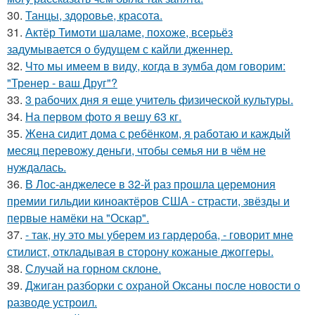
30.
Танцы, здоровье, красота.
31.
Актёр Тимоти шаламе, похоже, всерьёз
задумывается о будущем с кайли дженнер.
32.
Что мы имеем в виду, когда в зумба дом говорим:
"Тренер - ваш Друг"?
33.
3 рабочих дня я еще учитель физической культуры.
34.
На первом фото я вешу 63 кг.
35.
Жена сидит дома с ребёнком, я работаю и каждый
месяц перевожу деньги, чтобы семья ни в чём не
нуждалась.
36.
В Лос-анджелесе в 32-й раз прошла церемония
премии гильдии киноактёров США - страсти, звёзды и
первые намёки на "Оскар".
37.
- так, ну это мы уберем из гардероба, - говорит мне
стилист, откладывая в сторону кожаные джоггеры.
38.
Случай на горном склоне.
39.
Джиган разборки с охраной Оксаны после новости о
разводе устроил.