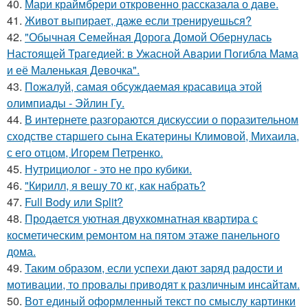
40.
Мари краймбрери откровенно рассказала о даве.
41.
Живот выпирает, даже если тренируешься?
42.
"Обычная Семейная Дорога Домой Обернулась
Настоящей Трагедией: в Ужасной Аварии Погибла Мама
и её Маленькая Девочка".
43.
Пожалуй, самая обсуждаемая красавица этой
олимпиады - Эйлин Гу.
44.
В интернете разгораются дискуссии о поразительном
сходстве старшего сына Екатерины Климовой, Михаила,
с его отцом, Игорем Петренко.
45.
Нутрициолог - это не про кубики.
46.
"Кирилл, я вешу 70 кг, как набрать?
47.
Full Body или Split?
48.
Продается уютная двухкомнатная квартира с
косметическим ремонтом на пятом этаже панельного
дома.
49.
Таким образом, если успехи дают заряд радости и
мотивации, то провалы приводят к различным инсайтам.
50.
Вот единый оформленный текст по смыслу картинки