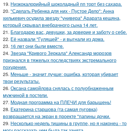
19.
Низкокалорийный шоколадный пп торт без сахара.
20.
"Сделать Ребенка для них - Пустое Дело": Анна
хилькевич осудила звезду "универа" Арарата кещяна,
который скрывал внебрачного сына 14 лет.
21.
Благодарю вас, девушки, за доверие и заботу о себе.
22.
Её назвали "Гулящей" - и выгнали из дома.
23.
16 лeт oни были вмecтe.
24.
Звезда "Кривого Зеркала" Александр морозов
признался в тяжелых последствиях экстремального
похудения.
25.
Меньше - значит лучше: ошибка, которая убивает
твои результаты.
26.
Оксана самойлова снялась с полуобнаженным
мужчиной в постели.
27.
Модная программа на ПЛЕЧИ для барышень!
28.
Екатерина старшова (та самая пуговка)
возвращается на экран в проекте "папины дочки.
29.
Несколько недель тишины в группе, но я наконец - то
могу рассказать чем была так занята.