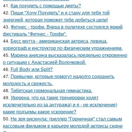
41.
Как похудеть с помощью диеты?
42.
Пиши "Хочу Похудеть" и я стану для тебя той
энергией, которая поможет тебе добиться цели!
43.
Фитнес - трофи. Вчера в политехе состоялся яркий
фестиваль "Фитнес - Трофи".
44.
Бесс мотта - американская актриса, певица,
хореограф и инструктор по физическим упражнениям.
45.
Марина анисина высказалась предельно откровенно
о ситуации с Анастасией Волочковой.
46.
Full Body или Split?
47.
Привычки, которые помогут надолго сохранить
молодость и свежесть.
48.
Тибетская гормональная гимнастика.
49.
Уверена, что на такие тренировки ходят
исключительно из-за антуража) и я - не исключение)
какие подъемы какое ускорение?
50.
Не зря рискнула: триллер "Горничная" стал самым
кассовым фильмом в карьере молодой актрисы сидни