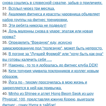
снова сошлись в словесной схватке, забыв о приличиях.
31.
Всплыл через три месяца.
32.
Академия фитнеса и красоты чаровница объявляет
набор группы на фитнес тренировки.
33.
Эти ребята никогда не подведут!
34.
Дочь мадонны снова в ударе: эпатаж или новая
норма?
35.
Определить "Вредную" еду, искусно
замаскированную под "полезную", может быть непросто.
36.
В погоне за "Лучшей Формой" или "хочу быть как она"
вы готовы калечить себя ….
37.
Наконец - то то я добралась до фитнес клуба DDX!
38.
Кети топурия удивила поклонников и коллег новым
образом.
39.
Йога по - тихому просочилась в мою жизнь и
закрепляется в ней как привычка.
40.
Minho из Shinee и атлет Hong Beom Seok из шоу
Physical: 100, представляя южную Корею, выиграли
фитнес - гонку Hyrox в тайбэе!