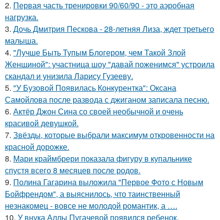
2.
Первая часть тренировки 90/60/90 - это аэробная
нагрузка.
3.
Дочь Дмитрия Пескова - 28-летняя Лиза, ждет третьего
малыша.
4.
"Лучше Быть Тупым Блогером, чем Такой Злой
Женщиной": участница шоу "давай поженимся" устроила
скандал и унизила Ларису Гузееву.
5.
"У Бузовой Появилась Конкурентка": Оксана
Самойлова после развода с джиганом записала песню.
6.
Актёр Джон Сина со своей необычной и очень
красивой девушкой.
7.
Звёзды, которые выбрали максимум откровенности на
красной дорожке.
8.
Мари краймбрери показала фигуру в купальнике
спустя всего 8 месяцев после родов.
9.
Полина Гагарина выложила "Первое Фото с Новым
Бойфрендом", а выяснилось, что таинственный
незнакомец - вовсе не молодой романтик, а ….
10.
У внука Аллы Пугачевой появился ребенок.