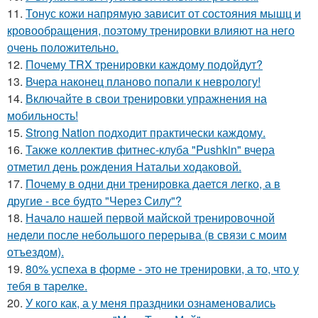
11.
Тонус кожи напрямую зависит от состояния мышц и
кровообращения, поэтому тренировки влияют на него
очень положительно.
12.
Почему TRX тренировки каждому подойдут?
13.
Вчера наконец планово попали к неврологу!
14.
Включайте в свои тренировки упражнения на
мобильность!
15.
Strong Nation подходит практически каждому.
16.
Также коллектив фитнес-клуба "Pushkin" вчера
отметил день рождения Натальи ходаковой.
17.
Почему в одни дни тренировка дается легко, а в
другие - все будто "Через Силу"?
18.
Начало нашей первой майской тренировочной
недели после небольшого перерыва (в связи с моим
отъездом).
19.
80% успеха в форме - это не тренировки, а то, что у
тебя в тарелке.
20.
У кого как, а у меня праздники ознаменовались