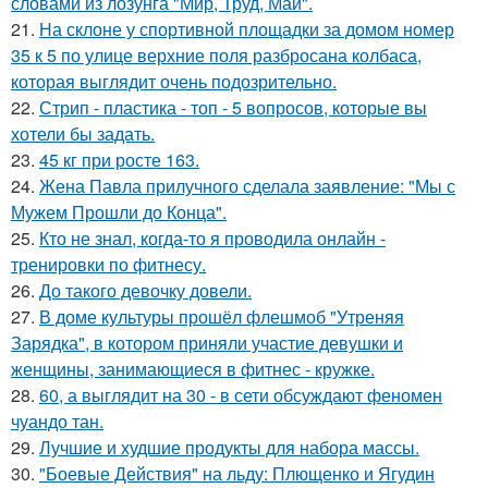
словами из лозунга "Мир, Труд, Май".
21.
На склоне у спортивной площадки за домом номер
35 к 5 по улице верхние поля разбросана колбаса,
которая выглядит очень подозрительно.
22.
Стрип - пластика - топ - 5 вопросов, которые вы
хотели бы задать.
23.
45 кг при росте 163.
24.
Жена Павла прилучного сделала заявление: "Мы с
Мужем Прошли до Конца".
25.
Кто не знал, когда-то я проводила онлайн -
тренировки по фитнесу.
26.
До такого девочку довели.
27.
В доме культуры прошёл флешмоб "Утреняя
Зарядка", в котором приняли участие девушки и
женщины, занимающиеся в фитнес - кружке.
28.
60, а выглядит на 30 - в сети обсуждают феномен
чуандо тан.
29.
Лучшие и худшие продукты для набора массы.
30.
"Боевые Действия" на льду: Плющенко и Ягудин