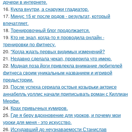
дочери в интернете.
16.
Кукла внутри, а снаружи гладиатор.
17.
Минус 15 кг после родов - результат, который
впечатляет.
18.
Тренировочный блог продолжается.
19.
Кто не знал, когда-то я проводила онлайн -
тренировки по фитнесу.
20.
"Когда ждать первых видимых изменений?
21.
Недавно сделала чекап, проверила что имею.
22.
Модная поза йоги привлекла внимание любителей
фитнеса своим уникальным названием и игривой
предыстории.
23.
После успеха сериала острые козырьки актрисе
аннабелль уоллис начали приписывать роман с Киллиан
Мерфи.
24.
Крах привычных кумиров.
25.
Где я беру вдохновение для уроков, и почему мои
уроки для меня - это искусство.
26.
Исхудавший до неузнаваемости Станислав