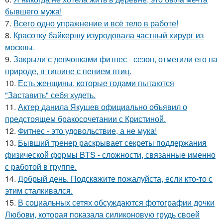
бывшего мужа!
7.
Всего одно упражнение и всё тело в работе!
8.
Красотку байкершу изуродовала частный хирург из
москвы.
9.
Закрыли с девчонками фитнес - сезон, отметили его на
природе, в тишине с пением птиц.
10.
Есть женщины, которые годами пытаются
"Заставить" себя худеть.
11.
Актер данила Якушев официально объявил о
предстоящем бракосочетании с Кристиной.
12.
Фитнес - это удовольствие, а не мука!
13.
Бывший тренер раскрывает секреты поддержания
физической формы BTS - сложности, связанные именно
с работой в группе.
14.
Добрый день. Подскaжите пожалуйста, если кто-то с
этим сталкивался.
15.
В социальных сетях обсуждаются фотографии дочки
Любови, которая показала силиконовую грудь своей