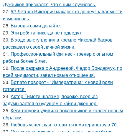
Дужников признался, что с ним случилось.
27.
52-Летняя Виктория макарская до неузнаваемости
изменилась.
28.
Выводы сами делайте.
29.
Эти ребята никогда не подведут!
30.
В ходе выступления в кремле Николай басков
рассказал о своей личной жизни.
31.
Профессиональный фитнес - тренер с опытом
работы более 5 лет.
32.
После разрыва с Андреевой, Федор Бондарчук, по
всей видимости, завел новые отношения.
33.
Вот это поворот - "Императрица" к новой роли
готовится.
34.
Актёр Тимоти шаламе, похоже, всерьёз
задумывается о будущем с кайли дженнер.
35.
Кети топурия удивила поклонников и коллег новым
образом.
36.
Любовь успенская готовится к материнству в 70.
37.
Она хотела похудеть, а оказалось, нужно было