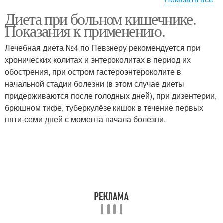
Диета при больном кишечнике.
Кишечник с болевым
Кишечник с диареей
Показания к применению.
синдромом
Лечебная диета №4 по Певзнеру рекомендуется при
хронических колитах и энтероколитах в период их
обострения, при остром гастероэнтероколите в
начальной стадии болезни (в этом случае диеты
придерживаются после голодных дней), при дизентерии,
брюшном тифе, туберкулёзе кишок в течение первых
пяти-семи дней с момента начала болезни.