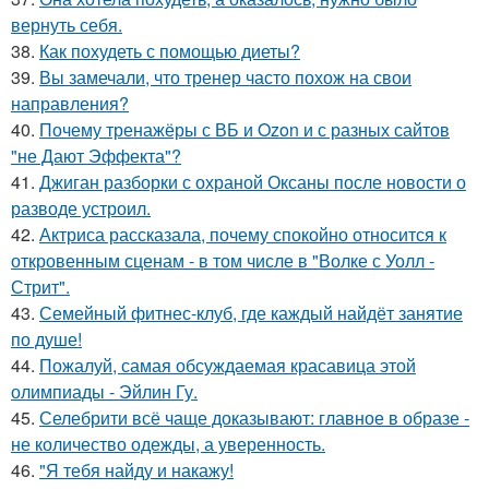
вернуть себя.
38.
Как похудеть с помощью диеты?
39.
Вы замечали, что тренер часто похож на свои
направления?
40.
Почему тренажёры с ВБ и Ozon и с разных сайтов
"не Дают Эффекта"?
41.
Джиган разборки с охраной Оксаны после новости о
разводе устроил.
42.
Актриса рассказала, почему спокойно относится к
откровенным сценам - в том числе в "Волке с Уолл -
Стрит".
43.
Семейный фитнес-клуб, где каждый найдёт занятие
по душе!
44.
Пожалуй, самая обсуждаемая красавица этой
олимпиады - Эйлин Гу.
45.
Селебрити всё чаще доказывают: главное в образе -
не количество одежды, а уверенность.
46.
"Я тебя найду и накажу!