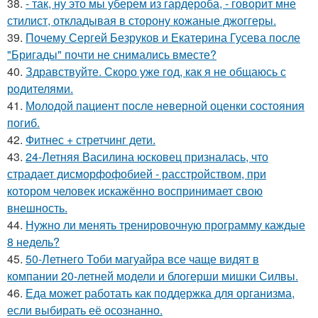
38.
- так, ну это мы уберем из гардероба, - говорит мне
стилист, откладывая в сторону кожаные джоггеры.
39.
Почему Сергей Безруков и Екатерина Гусева после
"Бригады" почти не снимались вместе?
40.
Здравствуйте. Скоро уже год, как я не общаюсь с
родителями.
41.
Молодой пациент после неверной оценки состояния
погиб.
42.
Фитнес + стретчинг дети.
43.
24-Летняя Василина юсковец призналась, что
страдает дисморфофобией - расстройством, при
котором человек искажённо воспринимает свою
внешность.
44.
Нужно ли менять тренировочную программу каждые
8 недель?
45.
50-Летнего Тоби магуайра все чаще видят в
компании 20-летней модели и блогерши мишки Силвы.
46.
Еда может работать как поддержка для организма,
если выбирать её осознанно.