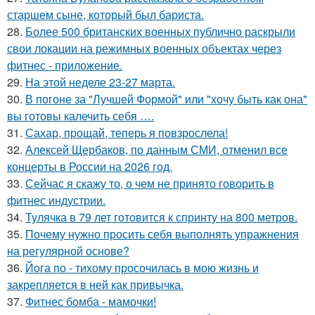
старшем сыне, который был бариста.
28.
Более 500 британских военных публично раскрыли
свои локации на режимных военных объектах через
фитнес - приложение.
29.
На этой неделе 23-27 марта.
30.
В погоне за "Лучшей Формой" или "хочу быть как она"
вы готовы калечить себя ….
31.
Сахар, прощай, теперь я повзрослела!
32.
Алексей Щербаков, по данным СМИ, отменил все
концерты в России на 2026 год.
33.
Сейчас я скажу то, о чем не принято говорить в
фитнес индустрии.
34.
Тулячка в 79 лет готовится к спринту на 800 метров.
35.
Почему нужно просить себя выполнять упражнения
на регулярной основе?
36.
Йога по - тихому просочилась в мою жизнь и
закрепляется в ней как привычка.
37.
Фитнес бомба - мамочки!