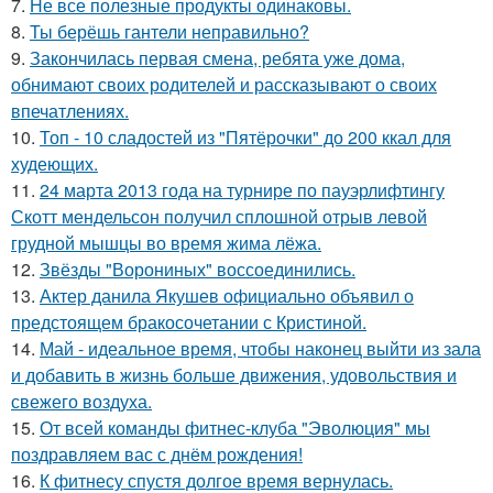
7.
Не все полезные продукты одинаковы.
8.
Ты берёшь гантели неправильно?
9.
Закончилась первая смена, ребята уже дома,
обнимают своих родителей и рассказывают о своих
впечатлениях.
10.
Топ - 10 сладостей из "Пятёрочки" до 200 ккал для
худеющих.
11.
24 марта 2013 года на турнире по пауэрлифтингу
Скотт мендельсон получил сплошной отрыв левой
грудной мышцы во время жима лёжа.
12.
Звёзды "Ворониных" воссоединились.
13.
Актер данила Якушев официально объявил о
предстоящем бракосочетании с Кристиной.
14.
Май - идеальное время, чтобы наконец выйти из зала
и добавить в жизнь больше движения, удовольствия и
свежего воздуха.
15.
От всей команды фитнес-клуба "Эволюция" мы
поздравляем вас с днём рождения!
16.
К фитнесу спустя долгое время вернулась.