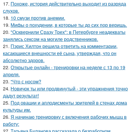
17.
Похоже, история действительно выходит из разряда
слухов.
18.
10 смузи против анемии.
19.
Мифы о похудении, в которые ты до сих пор веришь.
20.
"Осквернили Сразу Трех": в Петербурге неадекваты
занялись сексом на могиле родственников.
21.
Пэрис Хилтон решила ответить на комментарии,
касающиеся внешности её сына, утверждая, что он
абсолютно здоров.
22.
Открытые онлайн - тренировки на неделе с 13 по 19
апреля.
23.
"Что с носом?
24.
Новичок ты или продвинутый - эти упражнения точно
дадут результат!
25.
Под овации и аплодисменты зрителей в стенах дома
культуры им.
26.
Я начинаю тренировку с включения рабочих мышц в
работу:
27.
Татьяна Буланова рассказала о безработном