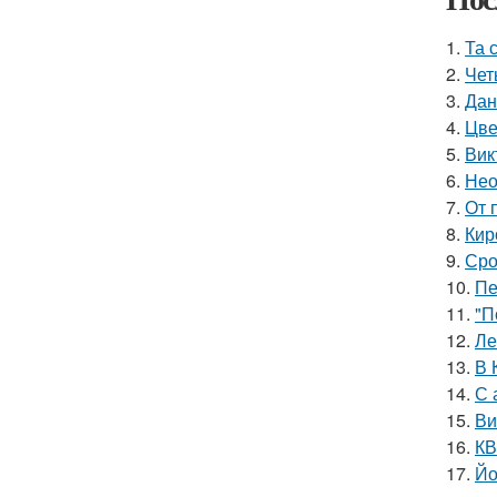
1.
Та 
2.
Чет
3.
Дан
4.
Цве
5.
Вик
6.
Нео
7.
От 
8.
Кир
9.
Сро
10.
Пе
11.
"П
12.
Ле
13.
В 
14.
С 
15.
Ви
16.
КВ
17.
Йо