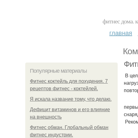
фитнес дома. 
главная
Ком
Фит
Популярные материалы
В цел
Фитнес коктейль для похудения. 7
нагру
рецептов фитнес - коктейлей.
повто
Я искала название тому, что делаю.
первы
Дефицит витаминов и его влияние
снаря
на внешность
Реком
Фитнес обман. Глобальный обман
фитнес индустрии.