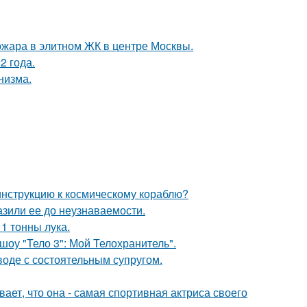
ожара в элитном ЖК в центре Москвы.
2 года.
низма.
 инструкцию к космическому кораблю?
зили ее до неузнаваемости.
1 тонны лука.
шоу "Тело 3": Мой Телохранитель".
воде с состоятельным супругом.
вает, что она - самая спортивная актриса своего