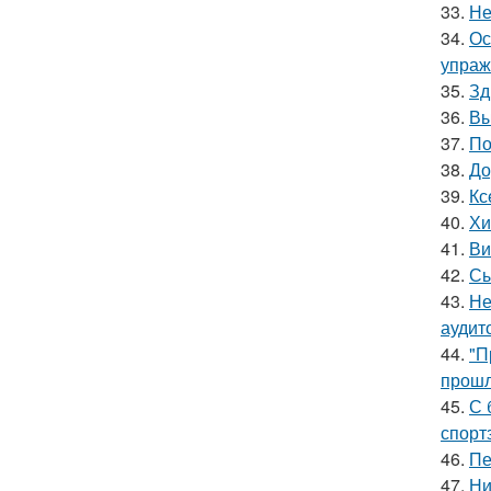
33.
Не
34.
Ос
упраж
35.
Зд
36.
Вы
37.
По
38.
До
39.
Кс
40.
Хи
41.
Ви
42.
Сы
43.
Не
аудит
44.
"П
прошл
45.
С 
спорт
46.
Пе
47.
Ни