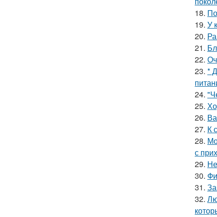
покол
18.
По
19.
У 
20.
Ра
21.
Бл
22.
Оч
23.
* 
питан
24.
"Ч
25.
Хо
26.
Ва
27.
К 
28.
Мо
с при
29.
Не
30.
Фи
31.
За
32.
Лю
котор