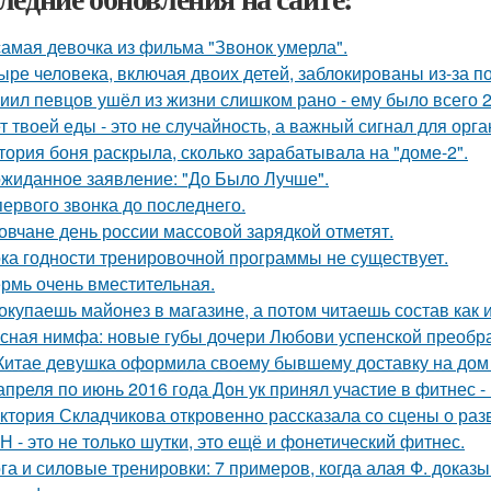
самая девочка из фильма "Звонок умерла".
ыре человека, включая двоих детей, заблокированы из-за п
иил певцов ушёл из жизни слишком рано - ему было всего 2
т твоей еды - это не случайность, а важный сигнал для орга
тория боня раскрыла, сколько зарабатывала на "доме-2".
жиданное заявление: "До Было Лучше".
первого звонка до последнего.
овчане день россии массовой зарядкой отметят.
ка годности тренировочной программы не существует.
рмь очень вместительная.
окупаешь майонез в магазине, а потом читаешь состав как
сная нимфа: новые губы дочери Любови успенской преобра
Китае девушка оформила своему бывшему доставку на дом 
апреля по июнь 2016 года Дон ук принял участие в фитнес - 
ктория Складчикова откровенно рассказала со сцены о раз
Н - это не только шутки, это ещё и фонетический фитнес.
га и силовые тренировки: 7 примеров, когда алая Ф. доказы