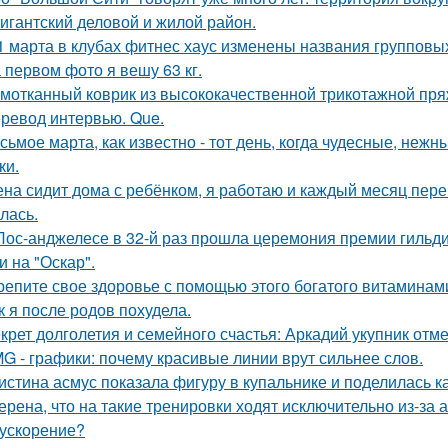
гигантский деловой и жилой район.
1 марта в клубах фитнес хаус изменены названия групповы
 первом фото я вешу 63 кг.
мотканный коврик из высококачественной трикотажной пря
ревод интервью. Que.
сьмое марта, как известно - тот день, когда чудесные, не
ки.
на сидит дома с ребёнком, я работаю и каждый месяц перев
лась.
Лос-анджелесе в 32-й раз прошла церемония премии гильди
и на "Оскар".
репите свое здоровье с помощью этого богатого витаминами
к я после родов похудела.
крет долголетия и семейного счастья: Аркадий укупник отмет
G - графики: почему красивые линии врут сильнее слов.
истина асмус показала фигуру в купальнике и поделилась к
ерена, что на такие тренировки ходят исключительно из-за 
 ускорение?