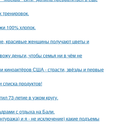
х тренировок.
жи 100% хлопок.
жные, красивые женщины получают цветы и
ожу деньги, чтобы семья ни в чём не
и киноактёров США - страсти, звёзды и первые
 списка продуктов!
ил 73-летие в узком кругу.
адрами с отдыха на Бали.
антуража) и я - не исключение) какие подъемы