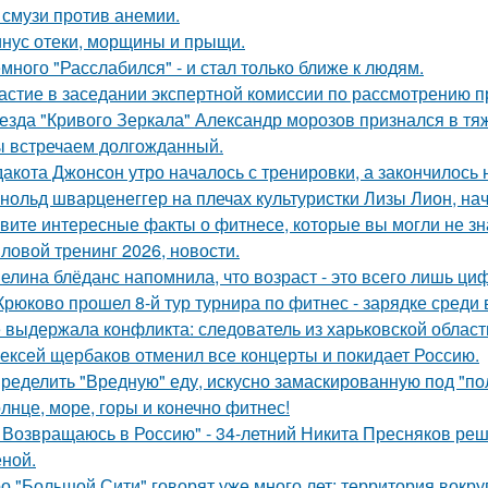
 смузи против анемии.
нус отеки, морщины и прыщи.
много "Расслабился" - и стал только ближе к людям.
астие в заседании экспертной комиссии по рассмотрению п
езда "Кривого Зеркала" Александр морозов признался в тя
 встречаем долгожданный.
дакота Джонсон утро началось с тренировки, а закончилос
нольд шварценеггер на плечах культуристки Лизы Лион, нач
вите интересные факты о фитнесе, которые вы могли не зн
ловой тренинг 2026, новости.
елина блёданс напомнила, что возраст - это всего лишь ци
Крюково прошел 8-й тур турнира по фитнес - зарядке среди
 выдержала конфликта: следователь из харьковской области
ексей щербаков отменил все концерты и покидает Россию.
ределить "Вредную" еду, искусно замаскированную под "по
лнце, море, горы и конечно фитнес!
 Возвращаюсь в Россию" - 34-летний Никита Пресняков ре
еной.
о "Большой Сити" говорят уже много лет: территория вокру