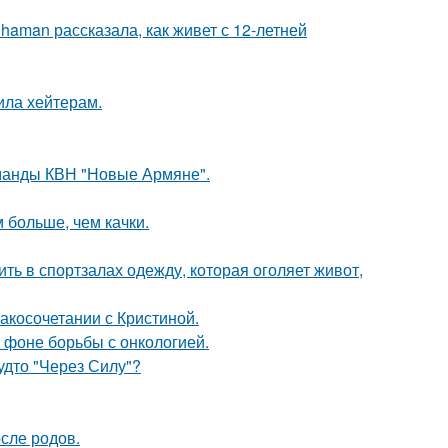
aman рассказала, как живет с 12-летней
ила хейтерам.
оманды КВН "Новые Армяне".
 больше, чем качки.
ть в спортзалах одежду, которая оголяет живот,
косочетании с Кристиной.
 фоне борьбы с онкологией.
будто "Через Силу"?
сле родов.