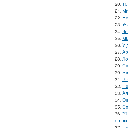
20.
10
21.
Ми
22.
Не
23.
Уч
24.
Зв
25.
Мы
26.
У 
27.
Ар
28.
Ло
29.
Си
30.
Эв
31.
В 
32.
Не
33.
Ал
34.
Оп
35.
Со
36.
"Я
его ж
37.
Пр