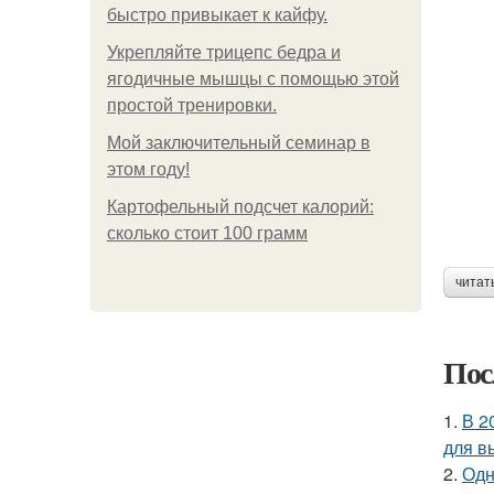
быстро привыкает к кайфу.
Укрепляйте трицепс бедра и
ягодичные мышцы с помощью этой
простой тренировки.
Мой заключительный семинар в
этом году!
Картофельный подсчет калорий:
сколько стоит 100 грамм
читат
Пос
1.
В 2
для в
2.
Одн