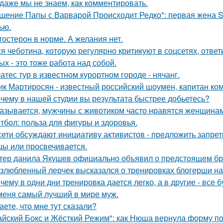
 даже мы не знаем, как комментировать.
щение Папы с Варварой Происходит Редко": первая жена Sh
ью.
тостерон в норме. А желания нет.
я чеботина, которую регулярно критикуют в соцсетях, ответ
ых - это тоже работа над собой.
атес тур в известном курортном городе - нячанг.
ик Мартиросян - известный российский шоумен, капитан к
чему в нашей студии вы результата быстрее добьетесь?
азывается, мужчины с животиком часто нравятся женщинам
тбол: польза для фигуры и здоровья.
сети обсуждают инициативу активистов - предложить запрети
цы или просвечивается.
тер данила Якушев официально объявил о предстоящем бра
злюбленный лерчек высказался о тренировках блогерши на
чему в одни дни тренировка дается легко, а в другие - все 
меня самый лучший в мире муж.
аете, что мне тут сказали?
айский Бокс и Жёсткий Режим": как Нюша вернула форму по