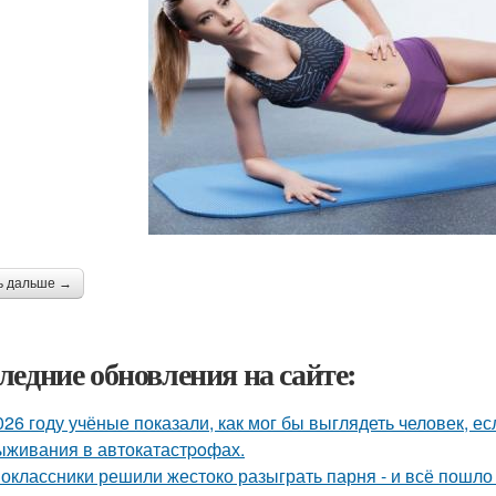
ь дальше →
ледние обновления на сайте:
026 году учёные показали, как мог бы выглядеть человек, 
ыживания в автокатастpoфах.
оклассники решили жестоко разыграть парня - и всё пошло 