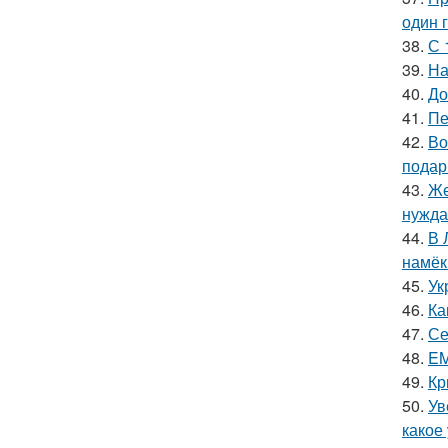
один 
38.
С 
39.
На
40.
До
41.
Пе
42.
Во
подар
43.
Же
нужда
44.
В 
намёк
45.
Ук
46.
Ка
47.
Се
48.
EM
49.
Кр
50.
Ув
какое