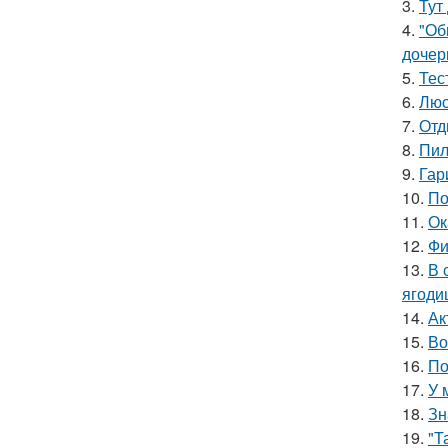
3.
Тут
4.
"Об
дочер
5.
Тес
6.
Люс
7.
Отд
8.
Пил
9.
Гар
10.
По
11.
Ок
12.
Фи
13.
В 
ягоди
14.
Ак
15.
Во
16.
По
17.
У 
18.
Зн
19.
"Т