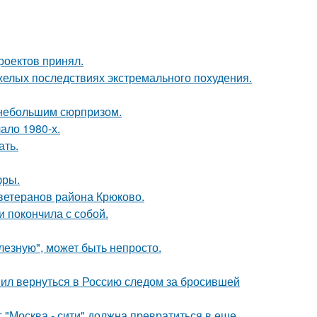
роектов принял.
желых последствиях экстремального похудения.
ь небольшим сюрпризом.
ало 1980-х.
ать.
фры.
 ветеранов района Крюково.
 покончила с собой.
лезную", может быть непросто.
шил вернуться в Россию следом за бросившей
г "Москва - сити" должна превратиться в еще