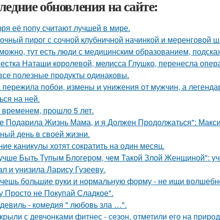
ледние обновления на сайте:
зря её попу считают лучшей в мире.
очный пирог с сочной клубничной начинкой и меренговой ш
можно, тут есть люди с медицинским образованием, подскаж
естка Наташи королевой, мелисса Глушко, перенесла опер
все полезные продукты одинаковы.
 пережила побои, измены и унижения от мужчин, а легенда
ься на ней.
 временем, прошло 5 лет.
е Подарила Жизнь Мама, и я Должен Продолжаться": Макс
ный день в своей жизни.
ние каникулы хотят сократить на один месяц.
учше Быть Тупым Блогером, чем Такой Злой Женщиной": уч
ал и унизила Ларису Гузееву.
чешь большие руки и нормальную форму - не ищи волшебн
у Просто не Покупай Сладкое".
девиль - комедия " любовь зла …".
крыли с девчонками фитнес - сезон, отметили его на природ