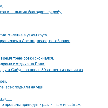
у.
кон и … выжил благодаря сугробу.
ил 73-летие в узком кругу.
правилась в Лос-анджелес, возобновив
 время тренировки скончался.
адрами с отдыха на Бали.
друга Сабурова после 50-летнего изгнания из
оек.
е: всех подняли на уши.
х дочь.
 то провалы приводят к различным инсайтам.