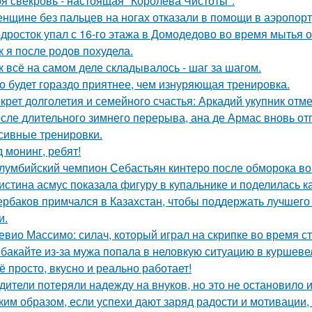
я свекровь - настоящая "Королева Чистоты".
нщине без пальцев на ногах отказали в помощи в аэропорт
дросток упал с 16-го этажа в Домодедово во время мытья о
к я после родов похудела.
к всё на самом деле складывалось - шаг за шагом.
о будет гораздо приятнее, чем изнуряющая тренировка.
крет долголетия и семейного счастья: Аркадий укупник отмет
сле длительного зимнего перерыва, ана де Армас вновь от
сивные тренировки.
д монинг, ребят!
лумбийский чемпион Себастьян кинтеро после обморока во
истина асмус показала фигуру в купальнике и поделилась к
рбаков примчался в Казахстан, чтобы поддержать лучшего 
и.
евио Массимо: силач, который играл на скрипке во время ст
бакайте из-за мужа попала в неловкую ситуацию в куршевел
ё просто, вкусно и реально работает!
дители потеряли надежду на внуков, но это не остановило и
ким образом, если успехи дают заряд радости и мотивации,