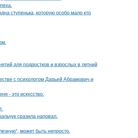
пеха.
одна ступенька, которую особо мало кто
ом.
нятий для подростков и взрослых в летний
честве с психологом Дарьей Абрамович и
ня - это искусство.
т.
вальчук сразила наповал.
лезную", может быть непросто.