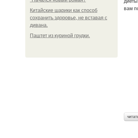
диеты
вам по
Китайские шарики как способ
сохранить здоровье, не вставая с
дивана.
Паштет из куриной грудки.
читат