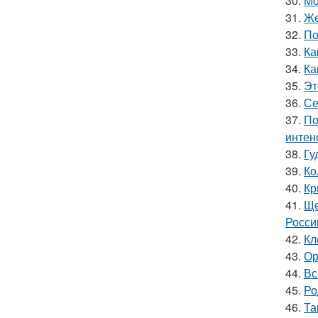
30.
Мо
31.
Же
32.
По
33.
Ка
34.
Ка
35.
Эт
36.
Се
37.
По
интен
38.
Гу
39.
Ко
40.
Кр
41.
Ще
Росси
42.
Кл
43.
Ор
44.
Вс
45.
Ро
46.
Та