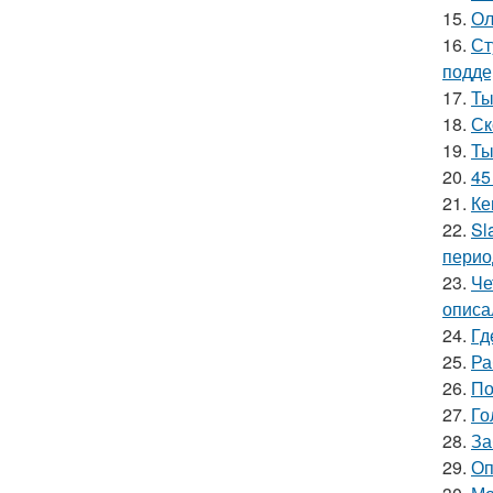
15.
Ол
16.
Ст
подде
17.
Ты
18.
Ск
19.
Ты
20.
45
21.
Ке
22.
Sl
перио
23.
Че
описа
24.
Гд
25.
Ра
26.
По
27.
Го
28.
За
29.
Оп