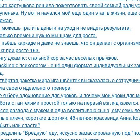
ьга картункова решила пожертвовать своей семьей ради ус
упенька. Ну вот и начался мой еще один этап в жизни, еще 
ржал.
 можешь тратить деньги на уход и не видеть результата.
олько времени нужно мышцам для роста.
 пьёшь каркаде и даже не знаешь, что он делает с организм
 кг при росте 163.
нгу джампс: стальной кор за час весёлых прыжков.
ackline с психологом - ещё один формат индивидуальных за
д.
твёртая ракетка мира ига швёнтек высказалась о сотрудни
ла своего идеального тренера.
е я беру вдохновение для уроков, и почему мои уроки для ме
бота с гантелями простой только на первый взгляд кажется.
сле развода с мужем я одна воспитываю сына, ему семь ле
лые плечи, короткие шортики: 48-летняя красавица Анна Ко
быть или спасти?
ределить "Вредную" еду, искусно замаскированную под "по