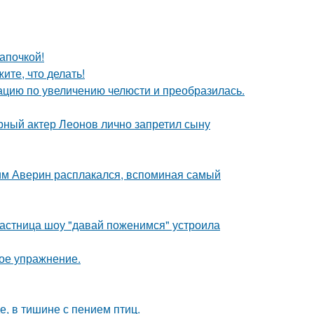
апочкой!
ите, что делать!
ацию по увеличению челюсти и преобразилась.
рный актер Леонов лично запретил сыну
им Аверин расплакался, вспоминая самый
астница шоу "давай поженимся" устроила
ое упражнение.
е, в тишине с пением птиц.