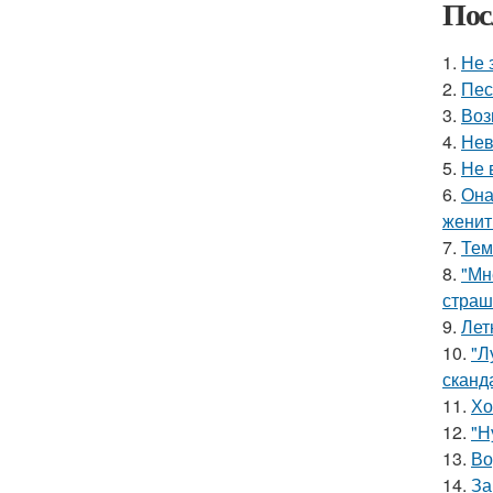
Пос
1.
Не 
2.
Пес
3.
Воз
4.
Нев
5.
Не 
6.
Она
женит
7.
Тем
8.
"Мн
страш
9.
Лет
10.
"Л
сканд
11.
Хо
12.
"Н
13.
Во
14.
За