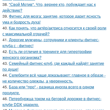
38.
"Свой Мотив". Что, вернее кто, побуждает нас к
действию?
39.
Фитнес для мозга: занятие, которое дарит ясность
ума и бодрость духа!
40.
Как понять, что актёр/актриса относится к своей роли
с максимальной отдачей?
41.
Дорогие мужчины, сотрудники и клиенты фитнес-
клуба с - фитнес!
42.
Есть ли отличия в тренинге для гипертрофии
женского организма?
43.
Семейный фитнес-клуб, где каждый найдёт занятие
по душе!
44.
Селебрити всё чаще доказывают: главное в образе -
не количество одежды, а уверенность.
45.
База или "про" - разница иногда всего в одном
продукте.
46.
Петербуржца током на беговой дорожке в фитнес-
клубе DDX ударило.