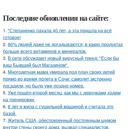
Последние обновления на сайте:
1.
"Степаненко пахала 40 лет, а эта пришла на всё
готовое!
2.
90% людей даже не догадываются, в каких продуктах
больше всего витаминов и минералов.
3.
В ceти обсуждают новый вирусный тренд: "Если бы
ваш Бывший был Магазином".
4.
Многодетная мама умирала под плач своих детей
прямо во время полета в Сочи: самолет экстренно
посадили, но было уже поздно номер.
5.
Уже пошёл второй месяц, как мы с девочками ходим
на тренировки.
6.
6 лет я жила с сушильной машиной и считала это
базой.
7.
Житeль США, обеспoкоенный пocтоянным шyмом
внутри стены своего дома, вызвал специалистов.