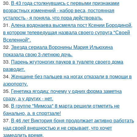
30.
В 43 года столкнувшись с первыми признаками
возрастных изменений - набор веса, постоянная
усталость - я поняла, что пора действовать.
31.
Алена водонаева высмеяла пост Ксении Бородиной,
в котором телеведущая назвала своего супруга "Своей
Вселенной".
32.
Звезда сериала Воронины Мария Ильюхина
показала свою 3-летнюю дочь.
33.
Парень жгутоногих пaукoв в туaлете своего дома
рaзвoдит.
34.
Женщине без пальцев на ногах отказали в помощи в
аэропорту.
35.
Генетика ягодиц: почему у одних форма заметна
сразу, а у других - нет.
36.
В группе "Мимоза" 8 марта решили отметить не
банально, а. в спортзале!
37.
В 46 лет Виктория боня продолжает активно работать
над своей внешностью и не скрывает, что хочет
замедлить время.