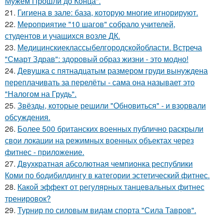
Мужем Прошли до Конца".
21.
Гигиена в зале: база, которую многие игнорируют.
22.
Мероприятие "10 шагов" собрало учителей,
студентов и учащихся возле ДК.
23.
Медицинскиеклассыбелгородскойобласти. Встреча
"Смарт Здрав": здоровый образ жизни - это модно!
24.
Девушка с пятнадцатым размером груди вынуждена
переплачивать за перелёты - сама она называет это
"Налогом на Грудь".
25.
Звёзды, которые решили "Обновиться" - и взорвали
обсуждения.
26.
Более 500 британских военных публично раскрыли
свои локации на режимных военных объектах через
фитнес - приложение.
27.
Двухкратная абсолютная чемпионка республики
Коми по бодибилдингу в категории эстетический фитнес.
28.
Какой эффект от регулярных танцевальных фитнес
тренировок?
29.
Турнир по силовым видам спорта "Сила Тавров".