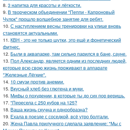
8.
3 напитка для красоты и лёгкости.
9.
В творческом объединении "Пеппи - Капроновый
Чулок" прошло волшебное занятие для ребят.
10.
С наступлением весны тренировки на улице вновь
становятся актуальными.
11.
КВН - это не только шутки, это ещё и фонетический
фитнес.
12.
Были в аквапарке, там сильно парился в бане, сауне.
13.
Пол Александр, является одним из последних людей,
которые всю свою жизнь проживают в аппарате
"Железные Лёгкие".
14.
10 смузи против анемии.
15.
Вкусный хлеб без глютена и муки.
16.
Мифы о похудении, в которые ты до сих пор веришь.
17.
"Пересела с 250 кубов на 125?
18.
Ваша жизнь скучна и однообразна?
19.
Ехала в поезде с соседкой, всё утро болтали.
20.
Жена Павла прилучного сделала заявление: "Мы с