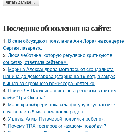
читать дальше →
Последние обновления на сайте:
1.
В сети обсуждают появление Ани Лорак на концерте
Сергея лазарева.
2.
Люся чеботина, которую регулярно критикуют в
соцсетях, ответила хейтерам.
3.
Марина Александрова металась от скандалиста
Панина до домогарова (старше на 19 лет), а замуж
вышла за скромного режиссёра болтенко.
4.
Привет! Я Василина и явлюсь тренером в фитнес
клубе "Три Океана".
5.
Мари краймбрери показала фигуру в купальнике
спустя всего 8 месяцев после родов.
6.
У внука Аллы Пугачевой появился ребенок.
7.
Почему TRX тренировки каждому подойдут?