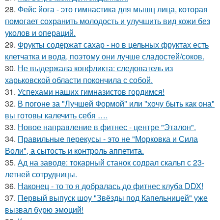
28.
Фейс йога - это гимнастика для мышц лица, которая
помогает сохранить молодость и улучшить вид кожи без
уколов и операций.
29.
Фрукты содержат сахар - но в цельных фруктах есть
клетчатка и вода, поэтому они лучше сладостей/соков.
30.
Не выдержала конфликта: следователь из
харьковской области покончила с собой.
31.
Успехами наших гимназистов гордимся!
32.
В погоне за "Лучшей Формой" или "хочу быть как она"
вы готовы калечить себя ….
33.
Новое направление в фитнес - центре "Эталон".
34.
Правильные перекусы - это не "Морковка и Сила
Воли", а сытость и контроль аппетита.
35.
Ад на заводе: токарный станок содрал скальп с 23-
летней сотрудницы.
36.
Наконец - то то я добралась до фитнес клуба DDX!
37.
Первый выпуск шоу "Звёзды под Капельницей" уже
вызвал бурю эмоций!