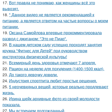
17.
Вот правда не понимаю, как женщины всё это
вывозят.
18.
* Данное видео не является рекомендацией к
питанию, а является ответом на частые вопросы о моем
питании.
19.
Оксана Самойлова впервые прокомментировала
развод с джиганом: "Это не Пиар".
20.
В нашем детском саду успешно проходят занятия
кружка "Фитнес для Детей" под руководством
инструктора физической культуры!
21.
Всемирный день здоровья отмечают 7 апреля.
22.
Рацион на неделю для похудения (1400-1500 ккал).
23.
До такого девочку довели.
24.
Индустрия спортпита любит простые решения.
25.
5 неочевидных вещей, которые реально продлевают
жизнь.
26.
Ирина шейк архивные фото из своей молодости
показала.
27.
Мы встречаем долгожданный.