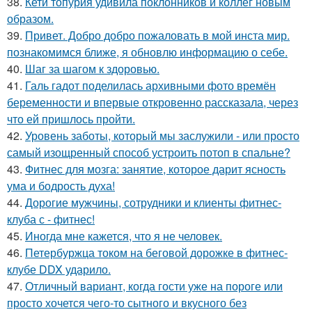
38.
Кети топурия удивила поклонников и коллег новым
образом.
39.
Привет. Добро добро пожаловать в мой инста мир.
познакомимся ближе, я обновлю информацию о себе.
40.
Шаг за шагом к здоровью.
41.
Галь гадот поделилась архивными фото времён
беременности и впервые откровенно рассказала, через
что ей пришлось пройти.
42.
Уровень заботы, который мы заслужили - или просто
самый изощренный способ устроить потоп в спальне?
43.
Фитнес для мозга: занятие, которое дарит ясность
ума и бодрость духа!
44.
Дорогие мужчины, сотрудники и клиенты фитнес-
клуба с - фитнес!
45.
Иногда мне кажется, что я не человек.
46.
Петербуржца током на беговой дорожке в фитнес-
клубе DDX ударило.
47.
Отличный вариант, когда гости уже на пороге или
просто хочется чего-то сытного и вкусного без