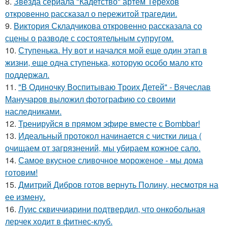
8.
Звезда сериала "Кадетство" артем Терехов
откровенно рассказал о пережитой трагедии.
9.
Виктория Складчикова откровенно рассказала со
сцены о разводе с состоятельным супругом.
10.
Ступенька. Ну вот и начался мой еще один этап в
жизни, еще одна ступенька, которую особо мало кто
поддержал.
11.
"В Одиночку Воспитываю Троих Детей" - Вячеслав
Манучаров выложил фотографию со своими
наследниками.
12.
Тренируйся в прямом эфире вместе с Bombbar!
13.
Идеальный протокол начинается с чистки лица (
очищаем от загрязнений, мы убираем кожное сало.
14.
Самое вкусное сливочное мороженое - мы дома
готовим!
15.
Дмитрий Дибров готов вернуть Полину, несмотря на
ее измену.
16.
Луис сквиччиарини подтвердил, что онкобольная
лерчек ходит в фитнес-клуб.