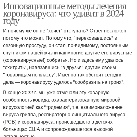
Инновационные методы лечения
коронавируса: что удивит в 2024
году
И почему же он не "хочет" отступать? Ответ несложен:
потому что может. Потому что, "перековавшись" в
сезонную простуду, он стал, по-видимому, постоянным
спутником нашей жизни как многие другие его вирусные
(коронавирусные!) собратья. Но и здесь ему удалось
"схитрить", навязавшись "в друзья" другим своим
"товарищам по классу". Именно так обстоят сегодня
дела — коронавирусу удалось "сообразить на троих".
В конце 2022 г. мы уже отмечали эту коварную
особенность ковида, охарактеризованную мировой
вирусологией как "тридемия", т.е. взаимоналожение
вируса гриппа, респираторно-синцитиального вируса
(РСВ) и коронавируса, происшедшего в детских
больницах США и сопровождавшегося высокой
летальностью.