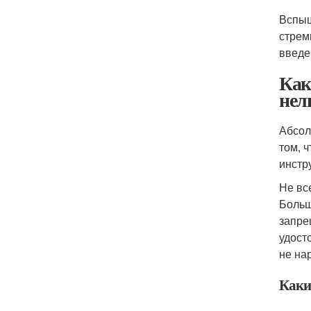
Вспыш
стрем
введе
Как
нел
Абсол
том, 
инстр
Не вс
Больш
запре
удост
не на
Каки