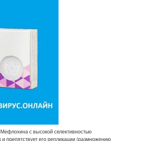
 Мефлохина с высокой селективностью
к и препятствует его репликации (размножению