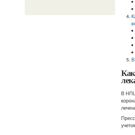
К
в
В
Как
лек
В НПЦ
корон
лечен
Пресс
учето