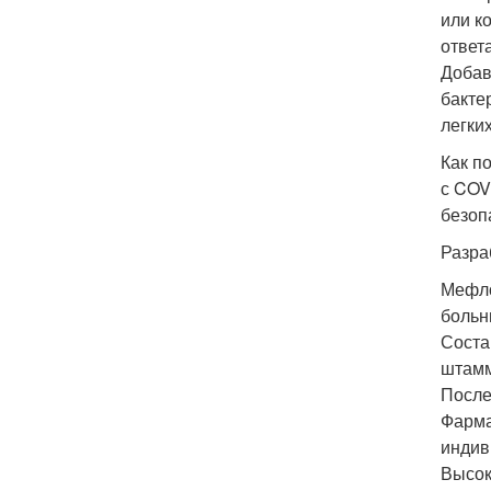
или к
ответ
Добав
бакте
легких
Как п
с COV
безоп
Разра
Мефло
больн
Соста
штамм
После
Фарма
индив
Высок