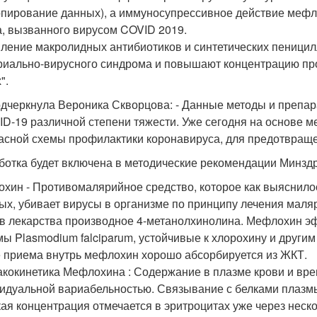
опирование данных), а иммуносупрессивное действие мефл
а, вызванного вирусом COVID 2019.
ление макролидных антибиотиков и синтетических пеници
риально-вирусного синдрома и повышают концентрацию про
".
одчеркнула Вероника Скворцова: - Данные методы и препа
ID-19 различной степени тяжести. Уже сегодня на основе 
асной схемы профилактики коронавируса, для предотвращ
ботка будет включена в методические рекомендации Минзд
хин - Противомалярийное средство, которое как выяснило
ых, убивает вирусы в организме по принципу лечения маля
в лекарства производное 4-метанолхинолина. Мефлохин э
ы Plasmodium falciparum, устойчивые к хлорохину и другим
 приема внутрь мефлохин хорошо абсорбируется из ЖКТ.
кокинетика Мефлохина : Содержание в плазме крови и вре
идуальной вариабельностью. Связывание с белками плазмы
ая концентрация отмечается в эритроцитах уже через неско