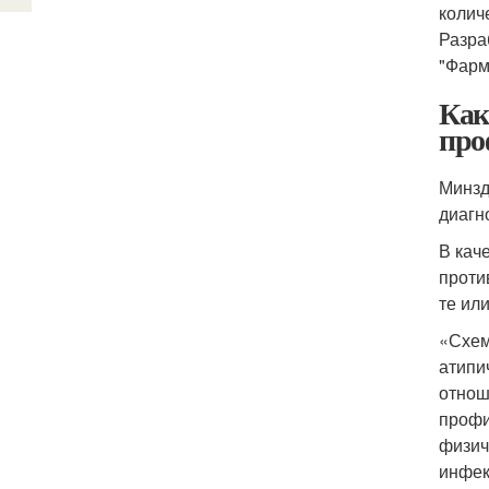
колич
Разра
"Фарм
Как
про
Минзд
диагн
В кач
проти
те ил
«Схем
атипи
отнош
профи
физич
инфек