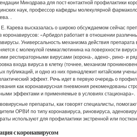
ендации Минздрава для пост-контактной профилактики кор
инских наук, профессор кафедры молекулярной фармаколо
ва. .
 Е. Карева высказалась о широко обсуждаемом сейчас пре
в коронавирусов: «Арбидол работает в отношении различн
авирусы. Универсальность механизма действия препарата в 
няется с молекулой геммаглютинина на поверхности вирусно
гими респираторными вирусами (корона-, адено-, рино- и р
ровка входа вируса в клетку (точнее, механизм проникновени
ых публикаций, и одно из них принадлежит китайским учены
лактический эффект. Речь идет в первую очередь о профила
евания как коронавирусная пневмония рекомендованы стр
ными эффектами и применяемые в условиях стационара».
вовирусные препараты, как говорят специалисты, помогают
дители ОРВИ по типу коронавируса, риновируса, аденовирус
раты используют для профилактики экстренной или посткон
ация с коронавирусом