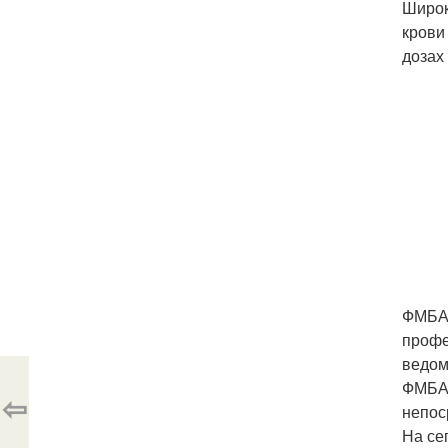
Широк
крови
дозах
ФМБА 
профе
ведом
ФМБА 
⇦
непос
На се