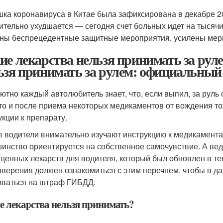
ка коронавируса в Китае была зафиксирована в декабре 20
ительно ухудшается — сегодня счет больных идет на тысячи
ны беспрецедентные защитные мероприятия, усилены меры 
ие лекарства нельзя принимать за руле
ьзя принимать за рулем: официальный 
ютно каждый автолюбитель знает, что, если выпил, за руль 
что и после приема некоторых медикаментов от вождения то
укции к препарату.
е водители внимательно изучают инструкцию к медикамента
инство ориентируется на собственное самочувствие. А ве
щенных лекарств для водителя, который был обновлен в те
оверения должен ознакомиться с этим перечнем, чтобы в д
рваться на штраф ГИБДД.
е лекарства нельзя принимать?