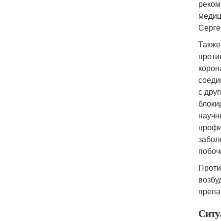
реком
медиц
Сергее
Также
проти
корон
соеди
с дру
блоки
научн
профи
забол
побоч
Проти
возбу
препа
Ситу