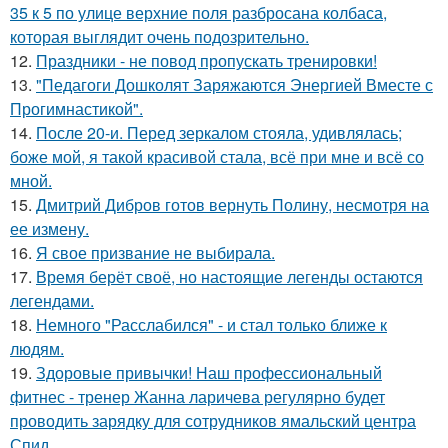
35 к 5 по улице верхние поля разбросана колбаса,
которая выглядит очень подозрительно.
12.
Праздники - не повод пропускать тренировки!
13.
"Педагоги Дошколят Заряжаются Энергией Вместе с
Прогимнастикой".
14.
После 20-и. Перед зеркалом стояла, удивлялась;
боже мой, я такой красивой стала, всё при мне и всё со
мной.
15.
Дмитрий Дибров готов вернуть Полину, несмотря на
ее измену.
16.
Я свое призвание не выбирала.
17.
Время берёт своё, но настоящие легенды остаются
легендами.
18.
Немного "Расслабился" - и стал только ближе к
людям.
19.
Здоровые привычки! Наш профессиональный
фитнес - тренер Жанна ларичева регулярно будет
проводить зарядку для сотрудников ямальский центра
Спид.