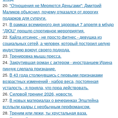
20.
"Отношения не Меряются Деньгами": Дмитрий
Маликов объяснил, почему отказался от дорогих
подарков для супруги.
21.
В рамках всемирного дня здоровья 7 апреля в мбудо
"ДЮЦ" прошло спортивное мероприятия.
22.
Кайла итсинес - не просто фитнес - девушка из
социальных сетей, а человек, который построил целую
индустрию вокруг своего подхода.
23.
Тренировка мышц пресса.
24.
Закрутившая роман с актером - иностранцем Ирина
пинчук сделала признание.
25.
В 43 года столкнувшись с первыми признаками
возрастных изменений - набор веса, постоянная
усталость - я поняла, что пора действовать.
26.
Силовой тренинг 2026, новости.
27.
В новых материалах о вечеринках Эпштейна
всплыли кадры с необычным перфомансом.
28.
Треним или лежи, ты хрустальная ваза.