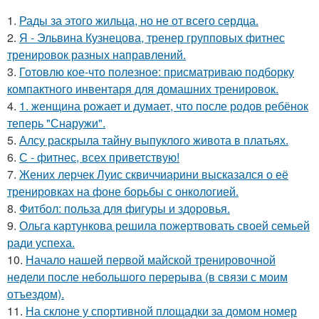
1.
Рады за этого жильца, но не от всего сердца.
2.
Я - Эльвина Кузнецова, тренер групповых фитнес
тренировок разных направлений.
3.
Готовлю кое-что полезное: присматриваю подборку
компактного инвентаря для домашних тренировок.
4.
1. женщина рожает и думает, что после родов ребёнок
теперь "Снаружи".
5.
Алсу раскрыла тайну выпуклого живота в платьях.
6.
С - фитнес, всех приветствую!
7.
Жених лерчек Луис сквиччиарини высказался о её
тренировках на фоне борьбы с онкологией.
8.
Фитбол: польза для фигуры и здоровья.
9.
Ольга картункова решила пожертвовать своей семьей
ради успеха.
10.
Начало нашей первой майской тренировочной
недели после небольшого перерыва (в связи с моим
отъездом).
11.
На склоне у спортивной площадки за домом номер