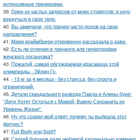
интенсивные тренировки.
39.
Один из частых запросов от моих студентов: я хочу
вернуться в свое тело.
40.
Вы замечали, что тренер часто похож на свои
направления?
41.
Мари краймбрери откровенно рассказала о даве.
42.
Есть ли отличия в тренинге для гипертрофии
женского организма?
43.
Пожалуй, самая обсуждаемая красавица этой
олимпиады - Эйлин Гу.
44.
- 13 кг за 4 месяца - без стресса, без спорта и
ограничений.
45.
Детали скандального развода Павла и Алины буре:
"Дети Хотят Остаться с Мамой, Важно Сохранить их
Уровень Жизни".
46.
Ну что созрел мой ответ: почему ты выбрала этот
фитнес?
47.
Full Body или Split?
48.
Сергей бурунов ради любимой кардинально изменил