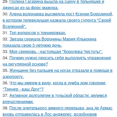
29.
Полина Гагарина вышла на сцену в тельняшке и
джинсах из-за форс-мажора.
30.
Алена водонаева высмеяла пост Ксении Бородиной,
в котором телеведущая назвала своего супруга "Своей
Вселенной".
31.
Топ вопросов о тренировках.
32.
Звезда сериала Воронины Мария Ильюхина
показала свою 3-летнюю дочь.
33.
Моя свекровь - настоящая "Королева Чистоты".
34.
Почему нужно просить себя выполнять упражнения
на регулярной основе?
35.
Женщине без пальцев на ногах отказали в помощи в
аэропорту.
36.
Что мы имеем в виду, когда в зумба дом говорим:
"Тренер - ваш Друг"?
37.
Активное долголетие в тульской области: делимся
впечатлениями.
38.
После длительного зимнего перерыва, ана де Армас
вновь отправилась в Лос-анджелес, возобновив