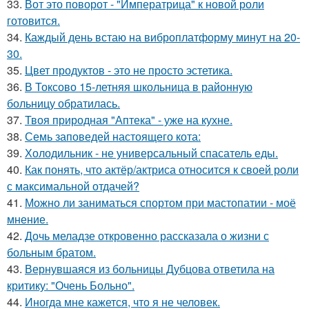
33.
Вот это поворот - "Императрица" к новой роли
готовится.
34.
Каждый день встаю на виброплатформу минут на 20-
30.
35.
Цвет продуктов - это не просто эстетика.
36.
В Токсово 15-летняя школьница в районную
больницу обратилась.
37.
Твоя природная "Аптека" - уже на кухне.
38.
Семь заповедей настоящего кота:
39.
Холодильник - не универсальный спасатель еды.
40.
Как понять, что актёр/актриса относится к своей роли
с максимальной отдачей?
41.
Можно ли заниматься спортом при мастопатии - моё
мнение.
42.
Дочь меладзе откровенно рассказала о жизни с
больным братом.
43.
Вернувшаяся из больницы Дубцова ответила на
критику: "Очень Больно".
44.
Иногда мне кажется, что я не человек.