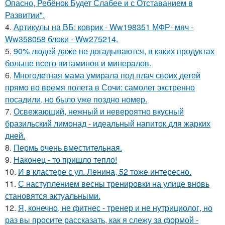
Опасно, Ребёнок Будет Слабее и с Отставанием в
Развитии".
4.
Артикулы на ВБ: коврик - Ww198351 МФР- мяч -
Ww358058 блоки - Ww275214.
5.
90% людей даже не догадываются, в каких продуктах
больше всего витаминов и минералов.
6.
Многодетная мама умирала под плач своих детей
прямо во время полета в Сочи: самолет экстренно
посадили, но было уже поздно номер.
7.
Освежающий, нежный и невероятно вкусный
бразильский лимонад - идеальный напиток для жарких
дней.
8.
Пермь очень вместительная.
9.
Наконец - то пришло тепло!
10.
И в кластере с ул. Ленина, 52 тоже интересно.
11.
С наступлением весны тренировки на улице вновь
становятся актуальными.
12.
Я, конечно, не фитнес - тренер и не нутрициолог, но
раз вы просите рассказать, как я слежу за формой -