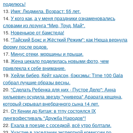
поделюсь!
13.
Имя: Людмила. Возраст: 55 лет.
14.
У кого как, а у меня праздники ознаменовались
словами из лозунга "Мир, Труд, Май".
15.
Новенькое от бамстеда!
16.
"Тайский Бокс и Жёсткий Режим": как Нюша вернула
форму после родов.
17.
Минус отеки, морщины и прыщи.
18.
Жена цекало поделилась новыми фото, чем
привлекла к себе внимание.
19.
Хейли бибер, Кейт хадсон, бэкхэмы: Time 100 Gala
собрал лучшие образы весны.
20.
"Сделать Ребенка для них - Пустое Дело": Анна
хилькевич осудила звезду "универа" Арарата кещяна,
который скрывал внебрачного сына 14 лет.
21.
От Кении до Китая: в тгпу состоялся IX
лингвофестиваль "Дружба Народов"!
22.
Ехала в поезде с соседкой, всё утро болтали.
23.
Участие в заседании экспертной комиссии по