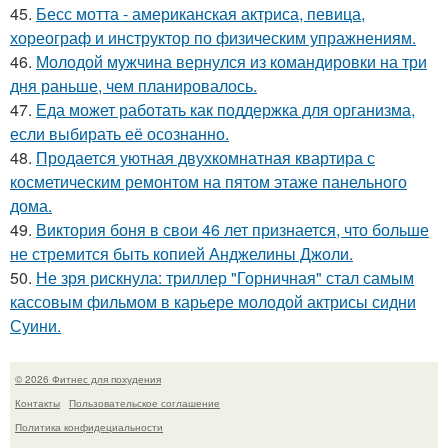
45.
Бесс мотта - американская актриса, певица,
хореограф и инструктор по физическим упражнениям.
46.
Молодой мужчина вернулся из командировки на три
дня раньше, чем планировалось.
47.
Еда может работать как поддержка для организма,
если выбирать её осознанно.
48.
Продается уютная двухкомнатная квартира с
косметическим ремонтом на пятом этаже панельного
дома.
49.
Виктория боня в свои 46 лет признается, что больше
не стремится быть копией Анджелины Джоли.
50.
Не зря рискнула: триллер "Горничная" стал самым
кассовым фильмом в карьере молодой актрисы сидни
Суини.
© 2026 Фитнес для похудения
Контакты
Пользовательское соглашение
Политика конфидециальности