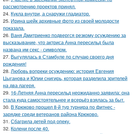
рассмотрению проектов принял.
24.
Кукла внутри, а снаружи гладиатор.
25.
Ирина шейк архивные фото из своей молодости
показала.
26.
Ваня Дмитриенко подвергся резкому осуждению за
высказывание, что актриса Анна пересильд была
названа им секс - символом.
27.
Выгулялась в Стамбуле по случаю своего дня
рождения!
28.
Любовь вопреки осуждению: история Евгения
Цыганова и Юлии снигирь, которая разделила зрителей
на два лагеря.
29.
16-Летняя Анна пересильд неожиданно заявила: она
стала куда самостоятельнее и всерьёз взялась за быт.
30.
В Крюково прошел 8-й тур турнира по фитнес -
зарядке среди ветеранов района Крюково.
31.
Сбагрила детей под опеку.
32.
Колени после 40.