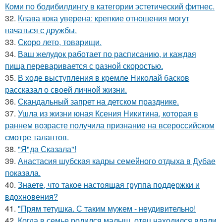
Коми по бодибилдингу в категории эстетический фитнес.
32.
Клава кока уверена: крепкие отношения могут
начаться с дружбы.
33.
Скоро лето, товарищи.
34.
Ваш желудок работает по расписанию, и каждая
пища переваривается с разной скоростью.
35.
В ходе выступления в кремле Николай басков
рассказал о своей личной жизни.
36.
Скандальный запрет на детском празднике.
37.
Ушла из жизни юная Ксения Никитина, которая в
раннем возрасте получила признание на всероссийском
смотре талантов.
38.
"Я"да Сказала"!
39.
Анастасия шубская кадры семейного отдыха в Дубае
показала.
40.
Знаете, что такое настоящая группа поддержки и
вдохновения?
41.
"Прям тетушка. С таким мужем - неудивительно!
42.
Когда в семье родился малыш, отец находился вдали