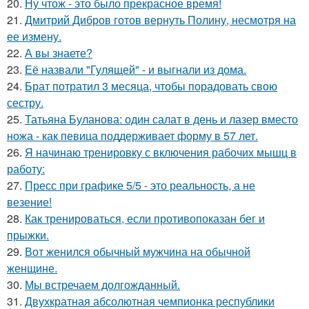
20.
Ну чтож - это было прекрасное время!
21.
Дмитрий Дибров готов вернуть Полину, несмотря на
ее измену.
22.
А вы знаете?
23.
Её назвали "Гулящей" - и выгнали из дома.
24.
Брат потратил 3 месяца, чтобы порадовать свою
сестру.
25.
Татьяна Буланова: один салат в день и лазер вместо
ножа - как певица поддерживает форму в 57 лет.
26.
Я начинаю тренировку с включения рабочих мышц в
работу:
27.
Пресс при графике 5/5 - это реальность, а не
везение!
28.
Как тренироваться, если противопоказан бег и
прыжки.
29.
Вот женился обычный мужчина на обычной
женщине.
30.
Мы встречаем долгожданный.
31.
Двухкратная абсолютная чемпионка республики