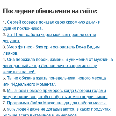
Последние обновления на сайте:
1.
Сергей соседов показал свою скромную дачу - и
удивил поклонников.
2.
За 11 лет работы через мой зал прошли сотни
девушек.
3.
Умер фитнес - блогер и основатель Do4a Вадим
Иванов.
4.
Она пережила побои, измены и унижения от мужчин, а
легендарный актер Леонов лично запретил сыну
жениться на ней.
5.
Ты не обязана ждать понедельника, нового месяца
или "Идеального Момента".
6.
Мы знаем немало примеров, когда блогеры годами
лезут из кожи вон, чтобы набрать армию подписчиков.
7.
Программа Лайла Макдональда для набора массы.
8.
90% людей даже не догадываются, в каких продуктах
больше всего витаминов и минералов.