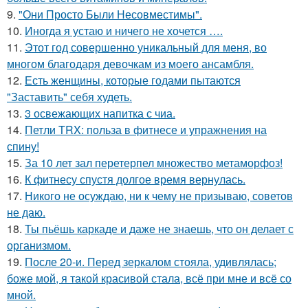
9.
"Они Просто Были Несовместимы".
10.
Иногда я устаю и ничего не хочется ….
11.
Этот год совершенно уникальный для меня, во
многом благодаря девочкам из моего ансамбля.
12.
Есть женщины, которые годами пытаются
"Заставить" себя худеть.
13.
3 освежающих напитка с чиа.
14.
Петли TRX: польза в фитнесе и упражнения на
спину!
15.
За 10 лет зал перетерпел множество метаморфоз!
16.
К фитнесу спустя долгое время вернулась.
17.
Никого не осуждаю, ни к чему не призываю, советов
не даю.
18.
Ты пьёшь каркаде и даже не знаешь, что он делает с
организмом.
19.
После 20-и. Перед зеркалом стояла, удивлялась;
боже мой, я такой красивой стала, всё при мне и всё со
мной.