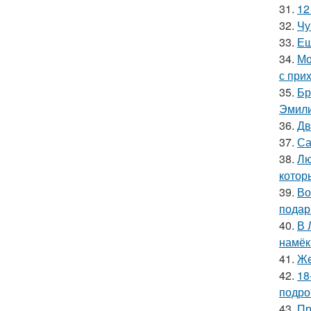
31.
12
32.
Чу
33.
Ещ
34.
Мо
с при
35.
Бр
Эмили
36.
Дв
37.
Са
38.
Лю
котор
39.
Во
подар
40.
В 
намёк
41.
Же
42.
18
подро
43.
Пр