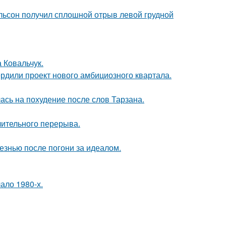
ельсон получил сплошной отрыв левой грудной
а Ковальчук.
рдили проект нового амбициозного квартала.
ась на похудение после слов Тарзана.
лительного перерыва.
езнью после погони за идеалом.
ало 1980-х.