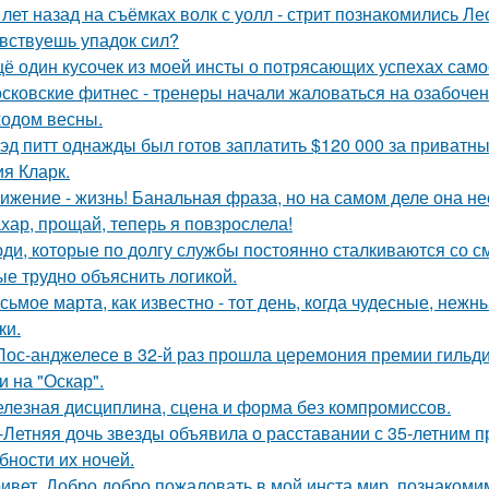
 лет назад на съёмках волк с уолл - стрит познакомились Л
вствуешь упадок сил?
ё один кусочек из моей инсты о потрясающих успехах само
сковские фитнес - тренеры начали жаловаться на озабочен
ходом весны.
эд питт однажды был готов заплатить $120 000 за приватн
я Кларк.
ижение - жизнь! Банальная фраза, но на самом деле она не
хар, прощай, теперь я повзрослела!
ди, которые по долгу службы постоянно сталкиваются со с
ые трудно объяснить логикой.
сьмое марта, как известно - тот день, когда чудесные, не
ки.
Лос-анджелесе в 32-й раз прошла церемония премии гильди
и на "Оскар".
лезная дисциплина, сцена и форма без компромиссов.
-Летняя дочь звезды объявила о расставании с 35-летним 
бности их ночей.
ивет. Добро добро пожаловать в мой инста мир. познакоми