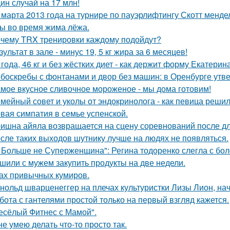
ин случай на 17 млн!
 марта 2013 года на турнире по пауэрлифтингу Скотт менд
 во время жима лёжа.
чему TRX тренировки каждому подойдут?
зультат в зале - минус 19, 5 кг жира за 6 месяцев!
 года, 46 кг и без жёстких диет - как держит форму Екатерин
боскребы с фонтанами и двор без машин: в Оренбурге утве
мое вкусное сливочное мороженое - мы дома готовим!
мейный совет и уколы от эндокринолога - как певица решил
вая симпатия в семье успенской.
ишна айяла возвращается на сцену соревнований после д
сле таких выходов шутнику лучше на людях не появляться.
 Больше не Суперженщина": Регина тодоренко слегла с бол
шили с мужем закупить продукты на две недели.
ах привычных кумиров.
нольд шварценеггер на плечах культуристки Лизы Лион, нач
бота с гантелями простой только на первый взгляд кажется.
есёлый Фитнес с Мамой".
не умею делать что-то просто так.