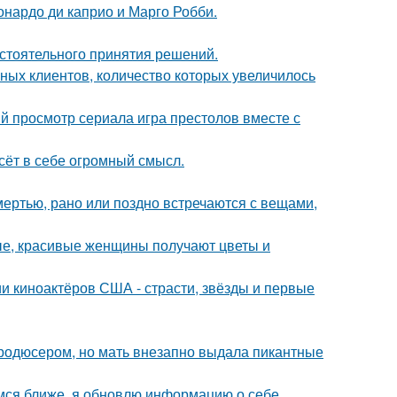
еонардо ди каприо и Марго Робби.
стоятельного принятия решений.
ных клиентов, количество которых увеличилось
ый просмотр сериала игра престолов вместе с
сёт в себе огромный смысл.
мертью, рано или поздно встречаются с вещами,
жные, красивые женщины получают цветы и
и киноактёров США - страсти, звёзды и первые
продюсером, но мать внезапно выдала пикантные
мся ближе, я обновлю информацию о себе.