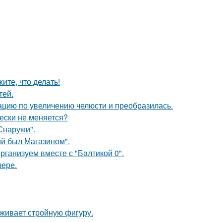
ите, что делать!
тей.
ацию по увеличению челюсти и преобразилась.
ески не меняется?
Снаружи".
й был Магазином".
рганизуем вместе с "Балтикой 0".
зере.
рживает стройную фигуру.