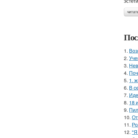
эстети
читат
Пос
1.
Воз
2.
Уче
3.
Нев
4.
Поч
5.
1. 
6.
В c
7.
Иде
8.
18 
9.
Пил
10.
От
11.
Ро
12.
"Я