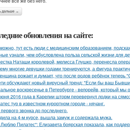
чнее все же без него.
ь дальше →
ледние обновления на сайте:
можно, тут есть люди с медицинским образованием, подскаж
ные узнали, чем обусловлена польза сельской жизни для де
естка Наташи королевой, мелисса Глушко, перенесла опер
ему многие девушки годами тренируются, а фигура практич
женщина рожает и думает, что после родов ребёнок теперь "
eти обсуждают новый вирусный тренд: "Если бы ваш Бывши
альное воскресенье в Петербурге - велорейв, который мы о
июня 2016 года в Карелии шторм перевернул лодки на сямо
атес тур в известном курортном городе - нячанг.
 первого звонка до последнего.
дила на 4-м курсе, вышла замуж и содержала мужа.
 Люблю Пилатес": Елизавета боярская показала, как подде