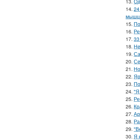
13.
Од
14.
24
мышцы
15.
По
16.
Ре
17.
33
18.
Не
19.
Са
20.
Се
21.
Но
22.
Яр
23.
По
24.
"Я
25.
Ре
26.
Кр
27.
Ар
28.
Ра
29.
"В
30.
Я 