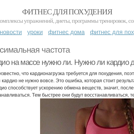
ФИТНЕС ДЛЯ ПОХУДЕНИЯ
комплексы упражнений, диеты, программы тренировок, со
новости
уроки
фитнес дома
фитнес для по
симальная частота
дио на массе нужно ли. Нужно ли кардио 
известно, что кардионагрузка требуется для похудения, поэт
 кардио не нужно вовсе. Это ошибка, которая стоит результ
рдио способствует ускорению обмена веществ, значит, посл
анавливаться. Тем быстрее они будут восстанавливаться, те