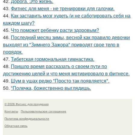
42.
Дорога. Это жизнь.
43.
Фитнес для меня - не тренировки для галочки.
44.
Как заставить мозг худеть (и не саботировать себя на
каждом шагу?
45.
Что поможет ребенку расти здоровым?
46.
Последний месяц зимы, весной как правило девочки
выходят из "Зимнего Зажора" приводят свое тело в
порядок.
47.
Тибетская гормональная гимнастика.
48.
Пришло время рассказать о своем пути по
достижению целей и что меня мотивировало в фитнесе.
49.
Шум в ушах редко "Просто так появляется".
50.
"Полечка, божественно выглядишь.
© 2026 Фитнес для похудения
Контакты
Пользовательское соглашение
Политика конфидециальности
Обратная связь