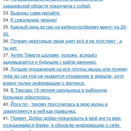
харьковской области покончила с собой.
33.
Выводы сами делайте.
34.
К сожалению черное!
35.
Каждый день встаю на виброплатформу минут на 20-
30.
36.
Почему некоторые люди едят всё и не толстеют - а
ты нет.
37.
Актёр Тимоти шаламе, похоже, всерьёз
задумывается о будущем с кайли дженнер.
38.
Лучшие упражнения на все группы мышц или почему
тебе до сих пор не нравится отражение в зеркале, хотя
вокруг полно информации о фитнесе.
39.
В Токсово 15-летняя школьница в районную
больницу обратилась.
40.
Йога по - тихому просочилась в мою жизнь и
закрепляется в ней как привычка.
41.
Привет. Добро добро пожаловать в мой инста мир.
познакомимся ближе, я обновлю информацию о себе.