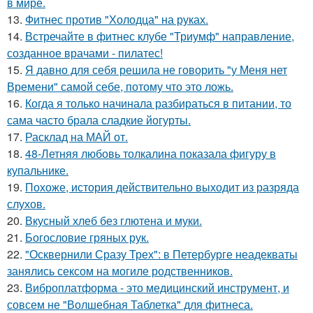
в мире.
13.
Фитнес против "Холодца" на руках.
14.
Встречайте в фитнес клубе "Триумф" направление,
созданное врачами - пилатес!
15.
Я давно для себя решила не говорить "у Меня нет
Времени" самой себе, потому что это ложь.
16.
Когда я только начинала разбираться в питании, то
сама часто брала сладкие йогурты.
17.
Расклад на МАЙ от.
18.
48-Летняя любовь толкалина показала фигуру в
купальнике.
19.
Похоже, история действительно выходит из разряда
слухов.
20.
Вкусный хлеб без глютена и муки.
21.
Богословие гряных рук.
22.
"Осквернили Сразу Трех": в Петербурге неадекваты
занялись сексом на могиле родственников.
23.
Виброплатформа - это медицинский инструмент, и
совсем не "Волшебная Таблетка" для фитнеса.