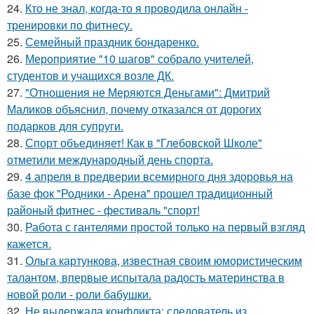
24.
Кто не знал, когда-то я проводила онлайн -
тренировки по фитнесу.
25.
Семейный праздник бондаренко.
26.
Мероприятие "10 шагов" собрало учителей,
студентов и учащихся возле ДК.
27.
"Отношения не Меряются Деньгами": Дмитрий
Маликов объяснил, почему отказался от дорогих
подарков для супруги.
28.
Спорт объединяет! Как в "Глебовской Школе"
отметили международный день спорта.
29.
4 апреля в предверии всемирного дня здоровья на
базе фок "Родники - Арена" прошел традиционный
районый фитнес - фестиваль "спорт!
30.
Работа с гантелями простой только на первый взгляд
кажется.
31.
Ольга картункова, известная своим юмористическим
талантом, впервые испытала радость материнства в
новой роли - роли бабушки.
32.
Не выдержала конфликта: следователь из