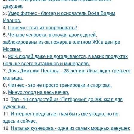
девушек.
3.
Умер фитнес - блогер и основатель Do4a Вадим
Иванов.
4.
Почему стоит их попробовать?
5.
Четыре человека, включая двоих детей,
заблокированы из-за пожара в элитном ЖК в центре
Москвы.
6.
90% людей даже не догадываются, в каких продуктах
больше всего витаминов и минералов.
7.
Дочь Дмитрия Пескова - 28-летняя Лиза, ждет третьего
малыша.
8.
Фитнес - это не просто тренировки и спортзал.
9.
Минус голод на весь вечер.
10.
Топ - 10 сладостей из "Пятёрочки" до 200 ккал для
худеющих.
11.
Интернет предлагает нам быть где угодно, но не
здесь и сейчас.
12.
Наталья кузнецова - одна из самых мощных девушек