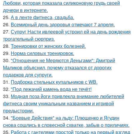
Любови, которая показала силиконовую грудь своей
дочери в интернете.
25.
А в ленте фитнеса, свадьба.
26.
Всемирный день здоровья отмечают 7 апреля.
27.
Супруг Насти ивлеевой устроил ей на день рождения
трогательный сюрприз.
28.
Тренировки от женских болезней.
29.
Норма силовых тренировок.
30.
"Отношения не Меряются Деньгами": Дмитрий
Маликов объяснил, почему отказался от дорогих
подарков для супруги.
31.
Подборка стильных купальников с WB.
32.
"Под лежачий камень вода не течёт!
33.
Модная поза йоги привлекла внимание любителей
фитнеса своим уникальным названием и игривой
предыстории.
34.
"Боевые Действия" на льду: Плющенко и Ягудин
снова сошлись в словесной схватке, забыв о приличиях.
35.
Работа с гантелями простой только на первый взгляд