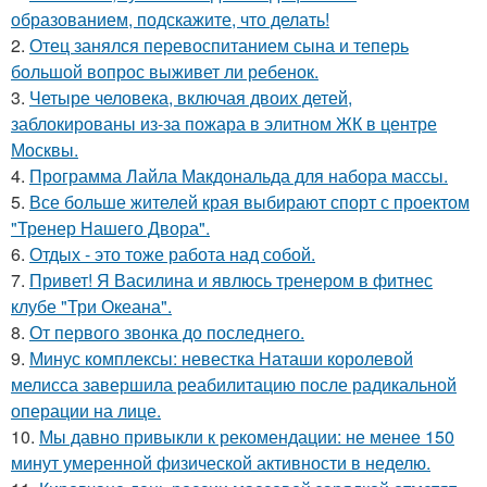
образованием, подскажите, что делать!
2.
Отец занялся перевоспитанием сына и теперь
большой вопрос выживет ли ребенок.
3.
Четыре человека, включая двоих детей,
заблокированы из-за пожара в элитном ЖК в центре
Москвы.
4.
Программа Лайла Макдональда для набора массы.
5.
Все больше жителей края выбирают спорт с проектом
"Тренер Нашего Двора".
6.
Отдых - это тоже работа над собой.
7.
Привет! Я Василина и явлюсь тренером в фитнес
клубе "Три Океана".
8.
От первого звонка до последнего.
9.
Минус комплексы: невестка Наташи королевой
мелисса завершила реабилитацию после радикальной
операции на лице.
10.
Мы давно привыкли к рекомендации: не менее 150
минут умеренной физической активности в неделю.