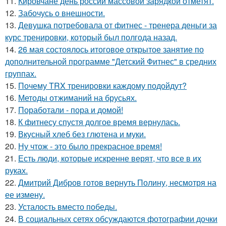
11.
Кировчане день россии массовой зарядкой отметят.
12.
Забочусь о внешности.
13.
Девушка потребовала от фитнес - тренера деньги за
курс тренировки, который был полгода назад.
14.
26 мая состоялось итоговое открытое занятие по
дополнительной программе "Детский Фитнес" в средних
группах.
15.
Почему TRX тренировки каждому подойдут?
16.
Методы отжиманий на брусьях.
17.
Поработали - пора и домой!
18.
К фитнесу спустя долгое время вернулась.
19.
Вкусный хлеб без глютена и муки.
20.
Ну чтож - это было прекрасное время!
21.
Есть люди, которые искренне верят, что все в их
руках.
22.
Дмитрий Дибров готов вернуть Полину, несмотря на
ее измену.
23.
Усталость вместо победы.
24.
В социальных сетях обсуждаются фотографии дочки