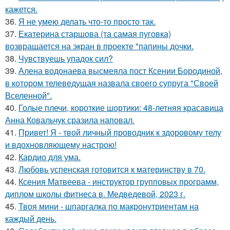
кажется.
36.
Я не умею делать что-то просто так.
37.
Екатерина старшова (та самая пуговка)
возвращается на экран в проекте "папины дочки.
38.
Чувствуешь упадок сил?
39.
Алена водонаева высмеяла пост Ксении Бородиной,
в котором телеведущая назвала своего супруга "Своей
Вселенной".
40.
Голые плечи, короткие шортики: 48-летняя красавица
Анна Ковальчук сразила наповал.
41.
Привет! Я - твой личный проводник к здоровому телу
и вдохновляющему настрою!
42.
Кардио для ума.
43.
Любовь успенская готовится к материнству в 70.
44.
Ксения Матвеева - инструктор групповых программ,
диплом школы фитнеса в. Медведевой, 2023 г.
45.
Твоя мини - шпаргалка по макронутриентам на
каждый день.