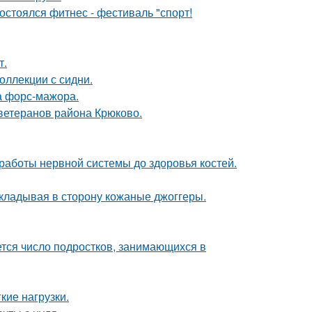
остоялся фитнес - фестиваль "спорт!
т.
оллекции с сидни.
а форс-мажора.
 ветеранов района Крюково.
 работы нервной системы до здоровья костей.
 откладывая в сторону кожаные джоггеры.
ется число подростков, занимающихся в
кие нагрузки.