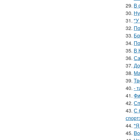
29.
В 
30.
Ну
31.
"У
32.
По
33.
Бр
34.
По
35.
В 
36.
Са
37.
До
38.
Ма
39.
Тв
40.
- 
41.
Фи
42.
Сп
43.
С 
спорт
44.
"Я
45.
Bo