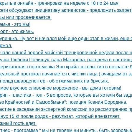
крытые онлайн - тренировки на неделе с 18 по 24 мая.
сети обсуждают инициативу активистов - предложить запрети
цы или просвечивается.
емья - это мы!
орт - это жизнь.
упенька. Ну вот и начался мой еще один этап в жизни, еще 
ржал.
чало нашей первой майской тренировочной недели после н
учка Любови Полищук, вара Макарова, расцвела в настоящ
ериканская спортсменка Энн крайл эссельстин в возрасте 
еальный протокол начинается с чистки лица ( очищаем от з
нольд шварценеггер - об отжиманиях на брусьях.
мое вкусное сливочное мороженое - мы дома готовим!
рип - пластика - топ - 5 вопросов, которые вы хотели бы зад
ез Крайностей и Самообмана": позиция Ксения Бородина.
астие в заседании экспертной комиссии по рассмотрению п
нус 15 кг после родов - результат, который впечатляет.
жный гость едет.
тнес - программа " мы не теряем ни минуты, быть здоровым 