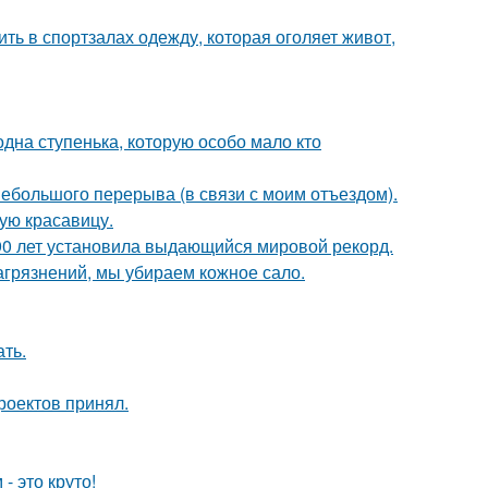
ть в спортзалах одежду, которая оголяет живот,
одна ступенька, которую особо мало кто
ебольшого перерыва (в связи с моим отъездом).
ую красавицу.
90 лет установила выдающийся мировой рекорд.
агрязнений, мы убираем кожное сало.
ать.
роектов принял.
- это круто!