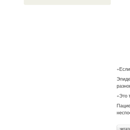
«Если
Эпиде
разно
«Это 
Пацие
неспо
читат