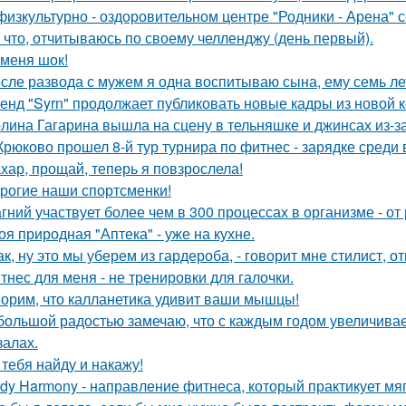
физкультурно - оздоровительном центре "Родники - Арена" с
 что, отчитываюсь по своему челленджу (день первый).
 меня шок!
сле развода с мужем я одна воспитываю сына, ему семь ле
енд "Syrn" продолжает публиковать новые кадры из новой к
лина Гагарина вышла на сцену в тельняшке и джинсах из-з
Крюково прошел 8-й тур турнира по фитнес - зарядке среди
хар, прощай, теперь я повзрослела!
рогие наши спортсменки!
гний участвует более чем в 300 процессах в организме - от
оя природная "Аптека" - уже на кухне.
так, ну это мы уберем из гардероба, - говорит мне стилист,
тнес для меня - не тренировки для галочки.
орим, что калланетика удивит ваши мышцы!
большой радостью замечаю, что с каждым годом увеличива
залах.
 тебя найду и накажу!
dy Harmony - направление фитнеса, который практикует мяг