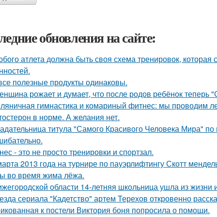
ледние обновления на сайте:
юбого атлета должна быть своя схема тренировок, которая 
нностей.
все полезные продукты одинаковы.
женщина рожает и думает, что после родов ребёнок теперь "
ляничная гимнастика и комариный фитнес: мы проводим лет
тостерон в норме. А желания нет.
адательница титула "Самого Красивого Человека Мира" по 
шибательно.
нес - это не просто тренировки и спортзал.
марта 2013 года на турнире по пауэрлифтингу Скотт менде
 во время жима лёжа.
ижегородской области 14-летняя школьница ушла из жизни и
езда сериала "Кадетство" артем Терехов откровенно расска
икованная к постели Виктория боня попросила о помощи.