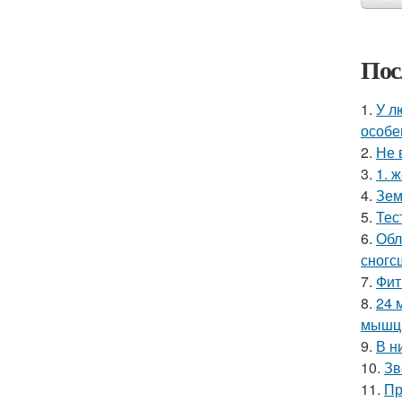
Пос
1.
У л
особе
2.
Не 
3.
1. 
4.
Зем
5.
Тес
6.
Обл
сногс
7.
Фит
8.
24 
мышцы
9.
В н
10.
Зв
11.
Пр