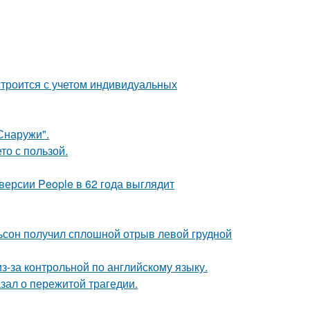
строится с учетом индивидуальных
Снаружи".
о с пользой.
версии People в 62 года выглядит
льсон получил сплошной отрыв левой грудной
з-за контрольной по английскому языку.
зал о пережитой трагедии.