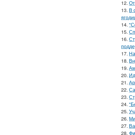
12.
От
13.
В 
ягоди
14.
"С
15.
Сп
16.
Ст
подде
17.
На
18.
Вн
19.
Ам
20.
Ид
21.
Ар
22.
Са
23.
Ст
24.
"Б
25.
Уч
26.
Ми
27.
Ва
28.
Фи