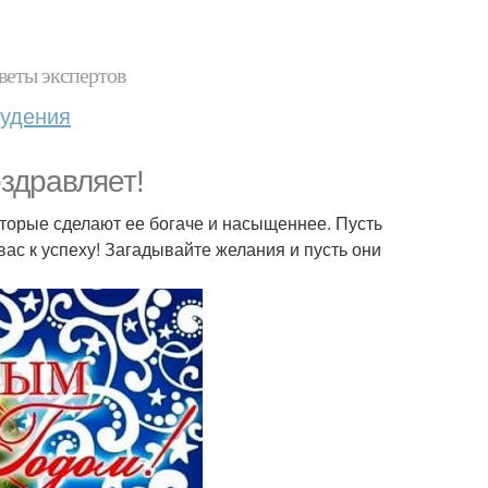
веты экспертов
худения
оздравляет!
оторые сделают ее богаче и насыщеннее. Пусть
ас к успеху! Загадывайте желания и пусть они