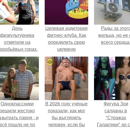
День
Целевая аудитория
Рады за этог
физкультурника
фитнес-клуба. Как
жильца, но не 
отметили на
определить свою
всего сердца
оробьёвых горах.
целевую
аудиторию: 11
основных
параметров (
параметры
составления
портрета ЦА).
Одноклассники
В 2026 году учёные
Фигура Зои
решили жестоко
показали, как мог
салданы в
азыграть парня - и
бы выглядеть
"Стражах
всё пошло не по
человек, если бы
Галактики" до 