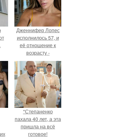
о
Дженнифер Лопес
от
исполнилось 57, и
.
её отношение к
возрасту -
настоящий
манифест
уверенности: "не
говорите, что я
отлично выгляжу
для 57.
"Степаненко
пахала 40 лет, а эта
пришла на всё
сих
готовое!