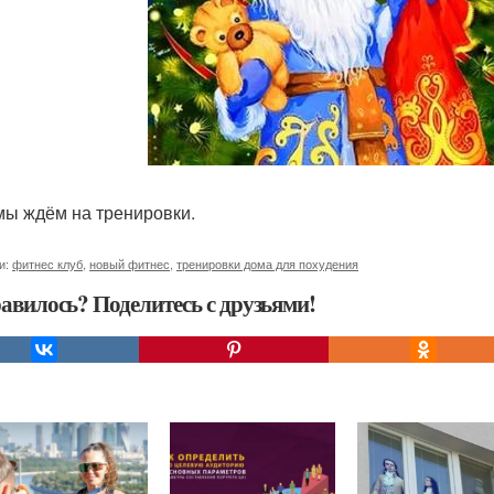
мы ждём на тренировки.
и:
фитнес клуб
,
новый фитнес
,
тренировки дома для похудения
авилось? Поделитесь с друзьями!