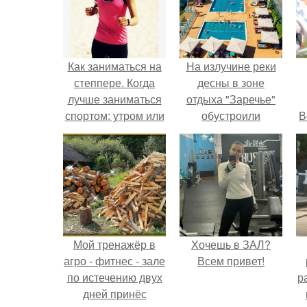
Как заниматься на
На излучине реки
степпере. Когда
десны в зоне
лучше заниматься
отдыха "Заречье"
спортом: утром или
обустроили
В
вечером
комфортный
городской пляж.
Мой тренажёр в
Хочешь в ЗАЛ?
агро - фитнес - зале
Всем привет!
по истечению двух
р
дней принёс