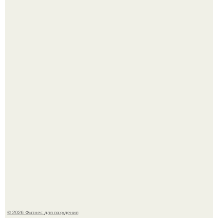
"Степаненко пахала 40 лет, а эта пришла на всё готовое!
Уральская Барби уехала заграницу, чтобы сделать себе
грудь мечты за 12, 5 тыс.
© 2026 Фитнес для похудения