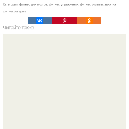
Категории:
фитнес для мозгов
,
фитнес упражнения
,
фитнес отзывы
,
занятия
фитнесом дома
Читайте также
Факты о фитнесе. 10 удивительных фактов о фитнесе.