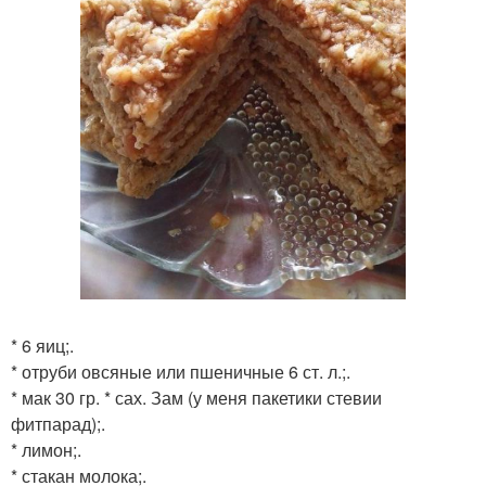
* 6 яиц;.
* отруби овсяные или пшеничные 6 ст. л.;.
* мак 30 гр. * сах. Зам (у меня пакетики стевии
фитпарад);.
* лимон;.
* стакан молока;.