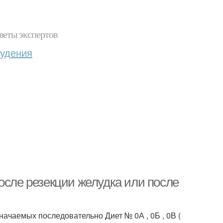
веты экспертов
худения
осле резекции желудка или после
ачаемых последовательно Диет № 0А , 0Б , 0В (