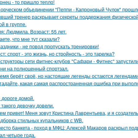
онец - то пришло тепло!
ворческом объединении "Пеппи - Капроновый Чулок" прошл
вший тренер раскрывает секреты поддержания физической
ой в группе.
я: Людмила. Возраст: 55 лет.
аете, что мне тут сказали?
аздники - не повод пропускать тренировки!
ст: спорт - это жизнь, но стройность - это тарелка?
структоры сети фитнес-клубов "Сафари - Фитнес" запустили 
ни на полноценный спортзал.
емя берёт своё, но настоящие легенды остаются легендами
гадайте, какая самая распространенная ошибка при выпол
 дороге домой.
 такого девочку довели.
ем привет! Меня зовут Кристина Лаврентьева, и я создатель
дборка стильных купальников с WB.
есто банкета - поход в МФЦ: Алексей Макаров раскрыл под
ал четыре года.