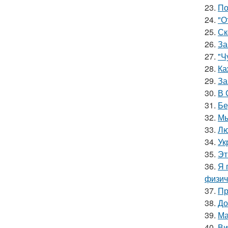
23.
По
24.
"О
25.
Ск
26.
За
27.
"Ч
28.
Ка
29.
За
30.
В 
31.
Бе
32.
Мы
33.
Лю
34.
Ук
35.
Эт
36.
Я 
физич
37.
Пр
38.
До
39.
Ма
40.
Ви