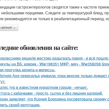
ендации гастроэнтерологов сводятся также к частоте прием
и небольшими порциями. Следите за температурой блюд, п
ие рекомендуется не только в реабилитационный период, н
ь дальше →
ледние обновления на сайте:
оклассники решили жестоко разыграть парня - и всё пошло 
икулы на ВБ: коврик - Ww198351 МФР- мяч - Ww358058 бло
ая прогулка архипа и мелиссы.
Летняя Аня пересильд удивила: пока многие только думают 
ут.
атес тур в известном курортном городе - нячанг.
ттата с кабачками - просто, сытно и без лишних калорий.
ехин заявляет, что Ксения Бородина посоветовала своему с
дить своей репутации.