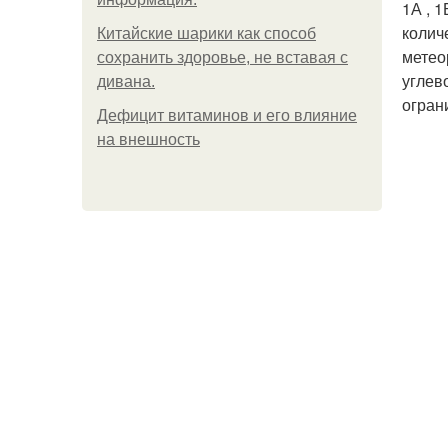
1А , 
колич
Китайские шарики как способ
метео
сохранить здоровье, не вставая с
углев
дивана.
огран
Дефицит витаминов и его влияние
на внешность