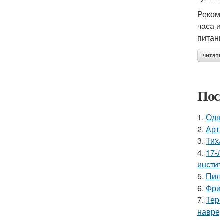
Реком
часа 
питан
читат
Пос
1.
Одн
2.
Арт
3.
Тих
4.
17-
инстит
5.
Пил
6.
Фри
7.
Тер
навре