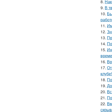
8.
Нак
9.
В т
10.
Бы
работ
11.
Им
12.
Зн
13.
Пр
14.
По
15.
Ин
време
16.
Вр
17.
От
клубе!
18.
По
19.
До
20.
Вс
21.
По
22.
Вм
скрыв