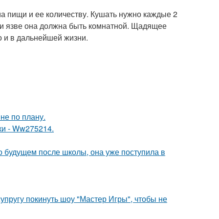
а пищи и ее количеству. Кушать нужно каждые 2
ри язве она должна быть комнатной. Щадящее
о и в дальнейшей жизни.
не по плану.
ки - Ww275214.
о будущем после школы, она уже поступила в
упругу покинуть шоу "Мастер Игры", чтобы не