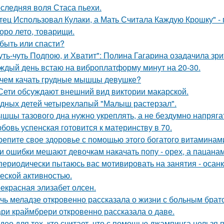
следняя воля Стаса пьехи.
тец Использовал Кулаки, а Мать Считала Каждую Крошку" - 
оро лето, товарищи.
быть или спасти?
уть-чуть Подпою, и Хватит": Полина Гагарина озадачила зр
ждый день встаю на виброплатформу минут на 20-30.
чем качать грудные мышцы девушке?
Сети обсуждают внешний вид виктории макарской.
дных детей четырехлапый "Малыш растерзал".
шцы тазового дна нужно укреплять, а не бездумно напряга
бовь успенская готовится к материнству в 70.
репите свое здоровье с помощью этого богатого витаминами
и ошибки мешают девочкам накачать попу - орех, а пацанам с
периодически пытаюсь вас мотивировать на занятия - осан
еской активностью.
екрасная элизабет олсен.
чь меладзе откровенно рассказала о жизни с больным брат
ри краймбрери откровенно рассказала о даве.
део для тех, кто считает, что с помощью джампинга нельзя п