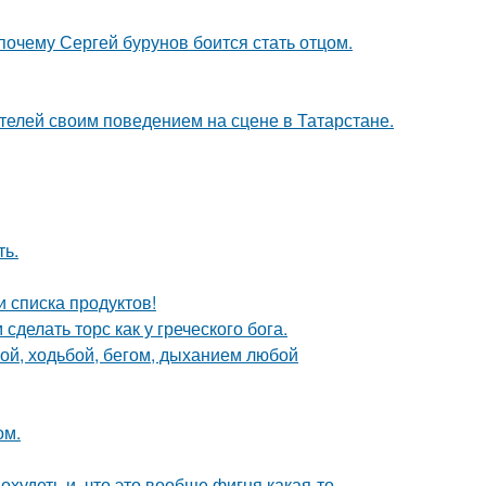
почему Сергей бурунов боится стать отцом.
ителей своим поведением на сцене в Татарстане.
ть.
 списка продуктов!
делать торс как у греческого бога.
кой, ходьбой, бегом, дыханием любой
ом.
охудеть и, что это вообще фигня какая-то.