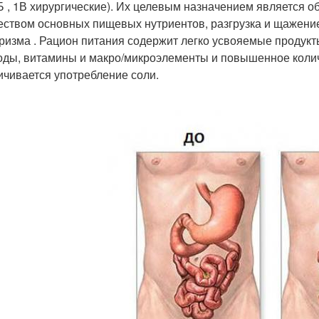
1Б , 1В хирургические). Их целевым назначением является
еством основных пищевых нутриентов, разгрузка и щажение
ризма . Рацион питания содержит легко усвояемые продук
оды, витамины и макро/микроэлементы и повышенное колич
ичивается употребление соли.