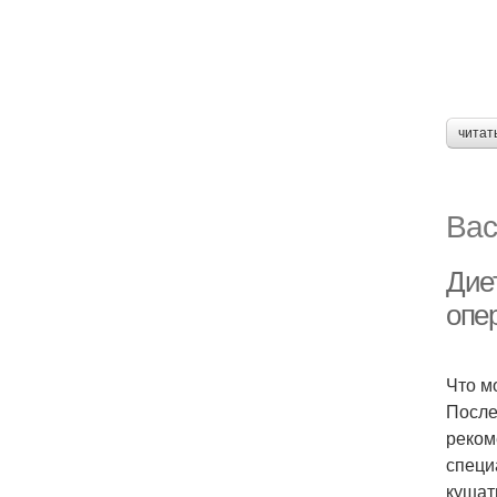
читат
Вас
Дие
опе
Что м
После
реком
специ
кушат