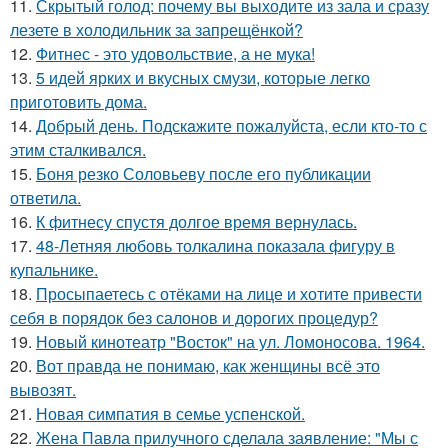
11.
Скрытый голод: почему вы выходите из зала и сразу
лезете в холодильник за запрещёнкой?
12.
Фитнес - это удовольствие, а не мука!
13.
5 идей ярких и вкусных смузи, которые легко
приготовить дома.
14.
Добрый день. Подскaжите пожалуйста, если кто-то с
этим сталкивался.
15.
Боня резко Соловьеву после его публикации
ответила.
16.
К фитнесу спустя долгое время вернулась.
17.
48-Летняя любовь толкалина показала фигуру в
купальнике.
18.
Просыпаетесь с отёками на лице и хотите привести
себя в порядок без салонов и дорогих процедур?
19.
Новый кинотеатр "Восток" на ул. Ломоносова. 1964.
20.
Вот правда не понимаю, как женщины всё это
вывозят.
21.
Новая симпатия в семье успенской.
22.
Жена Павла прилучного сделала заявление: "Мы с