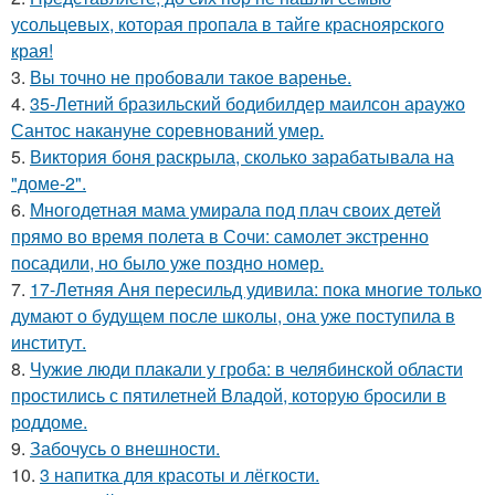
усольцевых, которая пропала в тайге красноярского
края!
3.
Вы точно не пробовали такое варенье.
4.
35-Летний бразильский бодибилдер маилсон араужо
Сантос накануне соревнований умер.
5.
Виктория боня раскрыла, сколько зарабатывала на
"доме-2".
6.
Многодетная мама умирала под плач своих детей
прямо во время полета в Сочи: самолет экстренно
посадили, но было уже поздно номер.
7.
17-Летняя Аня пересильд удивила: пока многие только
думают о будущем после школы, она уже поступила в
институт.
8.
Чужие люди плакали у гроба: в челябинской области
простились с пятилетней Владой, которую бросили в
роддоме.
9.
Забочусь о внешности.
10.
3 напитка для красоты и лёгкости.