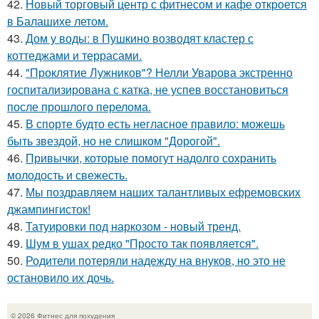
42.
Новый торговый центр с фитнесом и кафе откроется
в Балашихе летом.
43.
Дом у воды: в Пушкино возводят кластер с
коттеджами и террасами.
44.
"Проклятие Лужников"? Нелли Уварова экстренно
госпитализирована с катка, не успев восстановиться
после прошлого перелома.
45.
В спорте будто есть негласное правило: можешь
быть звездой, но не слишком "Дорогой".
46.
Привычки, которые помогут надолго сохранить
молодость и свежесть.
47.
Мы поздравляем наших талантливых ефремовских
джампингисток!
48.
Татуировки под наркозом - новый тренд.
49.
Шум в ушах редко "Просто так появляется".
50.
Родители потеряли надежду на внуков, но это не
остановило их дочь.
© 2026 Фитнес для похудения