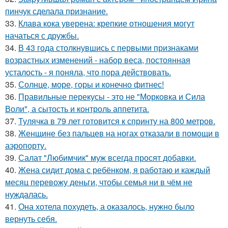
пинчук сделала признание.
33.
Клава кока уверена: крепкие отношения могут
начаться с дружбы.
34.
В 43 года столкнувшись с первыми признаками
возрастных изменений - набор веса, постоянная
усталость - я поняла, что пора действовать.
35.
Солнце, море, горы и конечно фитнес!
36.
Правильные перекусы - это не "Морковка и Сила
Воли", а сытость и контроль аппетита.
37.
Тулячка в 79 лет готовится к спринту на 800 метров.
38.
Женщине без пальцев на ногах отказали в помощи в
аэропорту.
39.
Салат "Любимчик" муж всегда просят добавки.
40.
Жена сидит дома с ребёнком, я работаю и каждый
месяц перевожу деньги, чтобы семья ни в чём не
нуждалась.
41.
Она хотела похудеть, а оказалось, нужно было
вернуть себя.