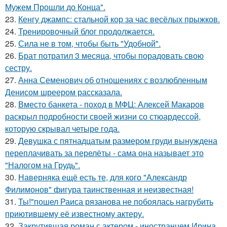
Мужем Прошли до Конца".
23.
Кенгу джампс: стальной кор за час весёлых прыжков.
24.
Тренировочный блог продолжается.
25.
Сила не в том, чтобы быть "Удобной".
26.
Брат потратил 3 месяца, чтобы порадовать свою
сестру.
27.
Анна Семенович об отношениях с возлюбленным
Денисом шреером рассказала.
28.
Вместо банкета - поход в МФЦ: Алексей Макаров
раскрыл подробности своей жизни со стюардессой,
которую скрывал четыре года.
29.
Девушка с пятнадцатым размером груди вынуждена
переплачивать за перелёты - сама она называет это
"Налогом на Грудь".
30.
Наверняка ещё есть те, для кого "Александр
Филимонов" фигура таинственная и неизвестная!
31.
Ты!"пошел Раиса рязанова не побоялась нагрубить
приютившему её известному актеру.
32.
Закрутившая роман с актером - иностранцем Ирина