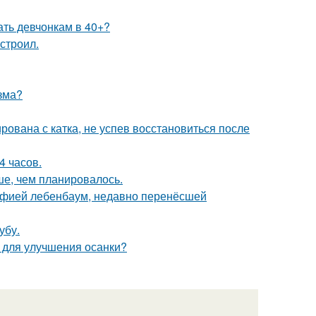
ать девчонкам в 40+?
строил.
зма?
ована с катка, не успев восстановиться после
4 часов.
ше, чем планировалось.
Софией лебенбаум, недавно перенёсшей
убу.
 для улучшения осанки?