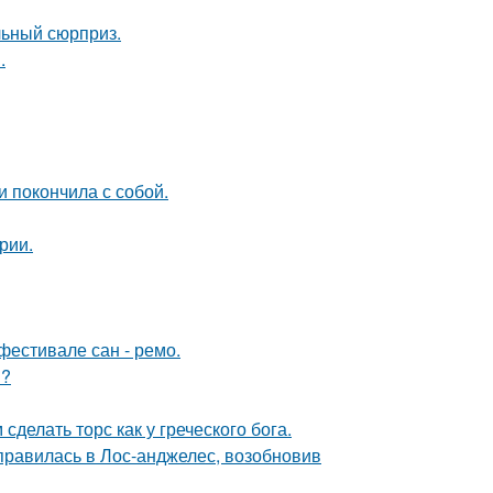
льный сюрприз.
.
 покончила с собой.
рии.
фестивале сан - ремо.
м?
делать торс как у греческого бога.
правилась в Лос-анджелес, возобновив