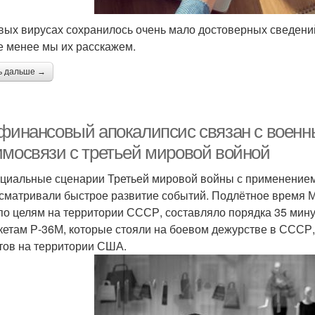
вых вирусах сохранилось очень мало достоверных сведений
е менее мы их расскажем.
ь дальше →
 финансовый апокалипсис связан с воен
имосвязи с третьей мировой войной
циальные сценарии Третьей мировой войны с применением 
сматривали быстрое развитие событий. Подлётное время 
о целям на территории СССР, составляло порядка 35 мину
кетам Р-36М, которые стояли на боевом дежурстве в СССР,
тов на территории США.