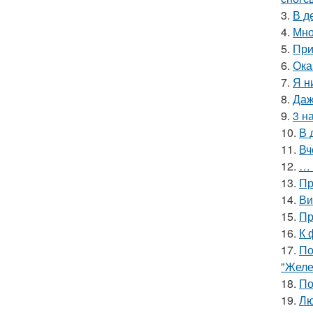
3.
В д
4.
Мно
5.
При
6.
Ока
7.
Я н
8.
Даж
9.
3 н
10.
В 
11.
Вч
12.
… 
13.
Пр
14.
Ви
15.
Пр
16.
К 
17.
По
"Желе
18.
По
19.
Лю