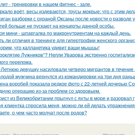
лит - тренировки в нашем фитнес - зале.
ркало врёт, весы издеваются, трусы мокрые: что с этим дел
иган разборки с охраной Оксаны после новости о разводе у
тей больше не пускают на концерты данной особы.
оя мини - шпаргалка по макронутриентам на каждый день.
ть ли отличия в тренинге для гипертрофии женского органи
орим, что калланетика удивит ваши мышцы!
роклятие Лужников"? Нелли Уварова экстренно госпитализир
ого перелома.
-Летнюю девушку насиловали четверо мигрантов в течение 
лодой мужчина вернулся из командировки на три дня рань
ена воробей показала редкое фото с 22-летней дочерью 
дную операцию из-за проблем со здоровьем.
рист из Великобритании прыгнул с яхты в море и разорвал г
я клиентка спросила меня, можно ли ей делать упражнения
аете, о чем часто молчат после родов?
онтакты
Пользовательское соглашение
Обратная связь