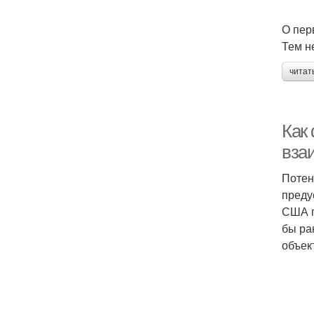
О пер
Тем н
читат
Как
вза
Потен
преду
США п
бы ра
объек