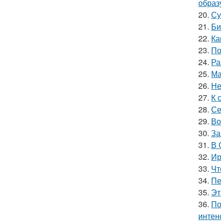
образ
20.
Су
21.
Би
22.
Ка
23.
По
24.
Ра
25.
Ма
26.
Не
27.
К 
28.
Се
29.
Во
30.
За
31.
В 
32.
Ир
33.
Чт
34.
Пе
35.
Эт
36.
По
интен