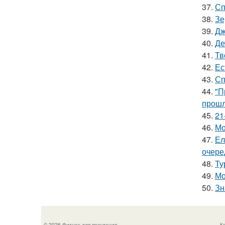
37.
Сп
38.
Зе
39.
Дж
40.
Де
41.
Тв
42.
Ес
43.
Сп
44.
"П
прошл
45.
21
46.
Мо
47.
Ел
очере
48.
Ту
49.
Мо
50.
Зн
© 2026 Фитнес для похудения
К