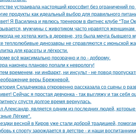
етстве устраивала настоящий кроссфит без ограничений по
гие продукты как идеальный выбор для правильного питан
вет! Я Василина и явлюсь тренером в фитнес клубе "Три Ок
зывается, мужчины с животиком часто нравятся женщинам 
икогда не хотела жить в деревне, это была мечта бывшего м
е теплолюбивые динозавры не справляются с июньской жа
апитка для красоты и лёгкости.
доме всё максимально прозрачно и по - доброму.
ера наконец планово попали к неврологу!
тем временем, ни инфаркт, ни инсульт - не повод пропускат
еображение веры Брежневой.
ктория Складчикова откровенно рассказала со сцены о раз
ивет! Сейчас я простая девчонка - так выгляжу и так себя 
фитнесу спустя долгое время вернулась.
л Александр, является одним из последних людей, которы
зные Лёгкие".
ездки весной в Киров уже стали доброй традицией, помогаю
бовь к спорту зарождается в детстве - и наши воспитанник