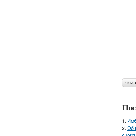
читат
Пос
1.
Имб
2.
Обл
сногс