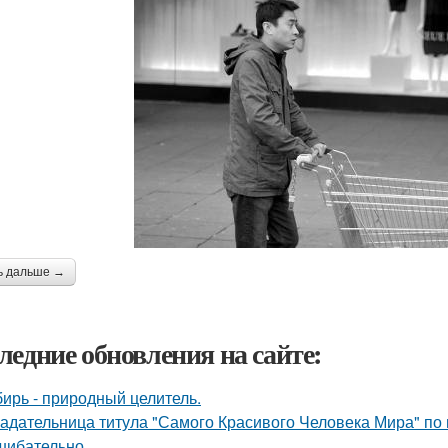
ь дальше →
ледние обновления на сайте:
ирь - природный целитель.
адательница титула "Самого Красивого Человека Мира" по 
шибательно.