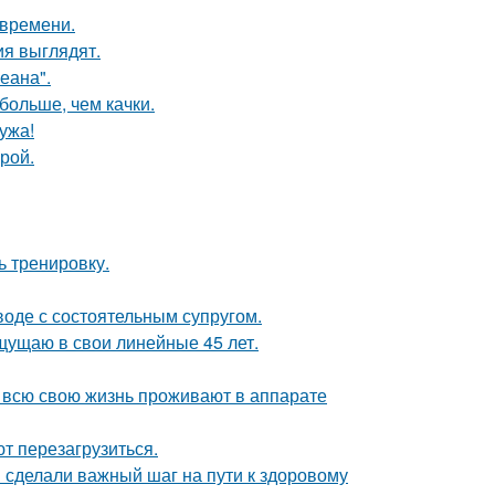
 времени.
ия выглядят.
еана".
больше, чем качки.
ужа!
рой.
ь тренировку.
воде с состоятельным супругом.
ощущаю в свои линейные 45 лет.
е всю свою жизнь проживают в аппарате
т перезагрузиться.
и сделали важный шаг на пути к здоровому