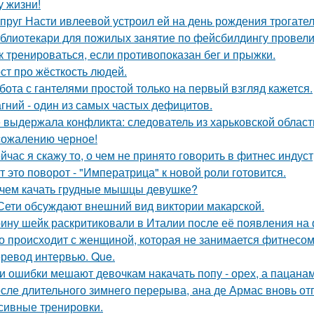
у жизни!
пруг Насти ивлеевой устроил ей на день рождения трогате
блиотекари для пожилых занятие по фейсбилдингу провели
к тренироваться, если противопоказан бег и прыжки.
ст про жёсткость людей.
бота с гантелями простой только на первый взгляд кажется.
гний - один из самых частых дефицитов.
 выдержала конфликта: следователь из харьковской области
сожалению черное!
йчас я скажу то, о чем не принято говорить в фитнес индуст
т это поворот - "Императрица" к новой роли готовится.
чем качать грудные мышцы девушке?
Сети обсуждают внешний вид виктории макарской.
ину шейк раскритиковали в Италии после её появления на 
о происходит с женщиной, которая не занимается фитнесо
ревод интервью. Que.
и ошибки мешают девочкам накачать попу - орех, а пацанам с
сле длительного зимнего перерыва, ана де Армас вновь от
сивные тренировки.