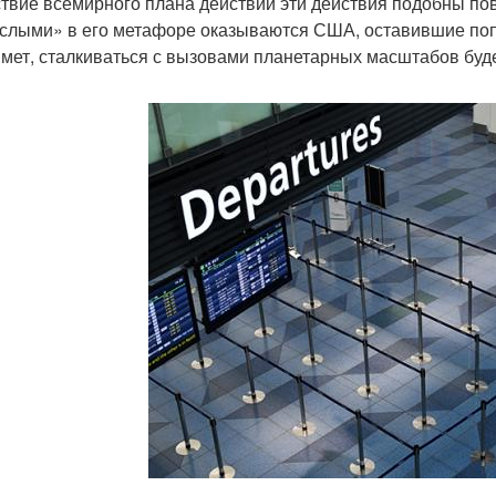
ствие всемирного плана действий эти действия подобны пов
слыми» в его метафоре оказываются США, оставившие попы
ймет, сталкиваться с вызовами планетарных масштабов буде