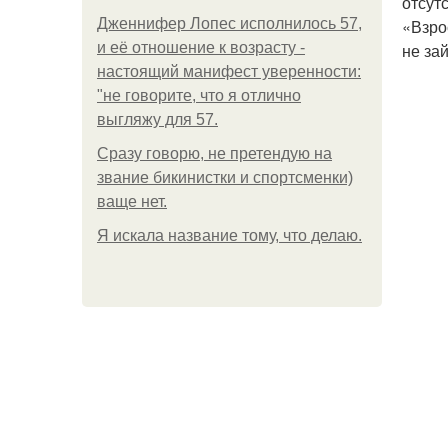
отсут
Дженнифер Лопес исполнилось 57,
«Взро
и её отношение к возрасту -
не за
настоящий манифест уверенности:
"не говорите, что я отлично
выгляжу для 57.
Сразу говорю, не претендую на
звание бикинистки и спортсменки)
ваще нет.
Я искала название тому, что делаю.