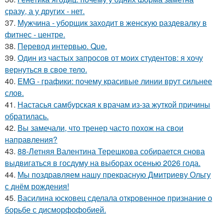
сразу, а у других - нет.
37.
Мужчина - уборщик заходит в женскую раздевалку в
фитнес - центре.
38.
Перевод интервью. Que.
39.
Один из частых запросов от моих студентов: я хочу
вернуться в свое тело.
40.
EMG - графики: почему красивые линии врут сильнее
слов.
41.
Настасья самбурская к врачам из-за жуткой причины
обратилась.
42.
Вы замечали, что тренер часто похож на свои
направления?
43.
88-Летняя Валентина Терешкова собирается снова
выдвигаться в госдуму на выборах осенью 2026 года.
44.
Мы поздравляем нашу прекрасную Дмитриеву Ольгу
с днём рождения!
45.
Василина юсковец сделала откровенное признание о
борьбе с дисморфофобией.