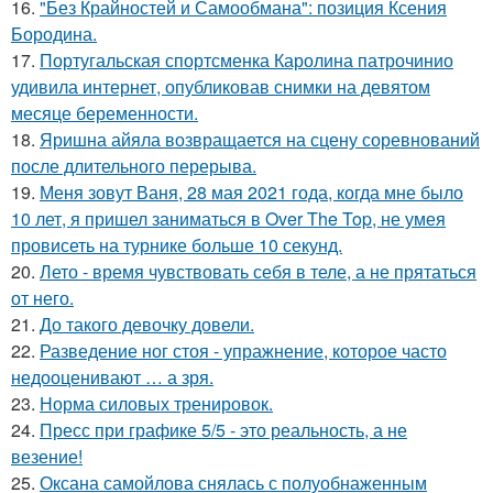
16.
"Без Крайностей и Самообмана": позиция Ксения
Бородина.
17.
Португальская спортсменка Каролина патрочинио
удивила интернет, опубликовав снимки на девятом
месяце беременности.
18.
Яришна айяла возвращается на сцену соревнований
после длительного перерыва.
19.
Меня зовут Ваня, 28 мая 2021 года, когда мне было
10 лет, я пришел заниматься в Over The Top, не умея
провисеть на турнике больше 10 секунд.
20.
Лето - время чувствовать себя в теле, а не прятаться
от него.
21.
До такого девочку довели.
22.
Разведение ног стоя - упражнение, которое часто
недооценивают … а зря.
23.
Норма силовых тренировок.
24.
Пресс при графике 5/5 - это реальность, а не
везение!
25.
Оксана самойлова снялась с полуобнаженным