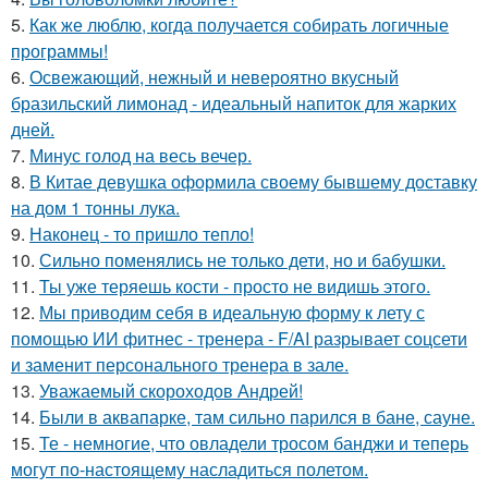
5.
Как же люблю, когда получается собирать логичные
программы!
6.
Освежающий, нежный и невероятно вкусный
бразильский лимонад - идеальный напиток для жарких
дней.
7.
Минус голод на весь вечер.
8.
В Китае девушка оформила своему бывшему доставку
на дом 1 тонны лука.
9.
Наконец - то пришло тепло!
10.
Сильно поменялись не только дети, но и бабушки.
11.
Ты уже теряешь кости - просто не видишь этого.
12.
Мы приводим себя в идеальную форму к лету с
помощью ИИ фитнес - тренера - F/AI разрывает соцсети
и заменит персонального тренера в зале.
13.
Уважаемый скороходов Андрей!
14.
Были в аквапарке, там сильно парился в бане, сауне.
15.
Те - немногие, что овладели тросом банджи и теперь
могут по-настоящему насладиться полетом.