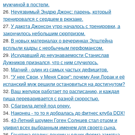
мужчиной в постели.
26.
Неуязвимый Эндрю Джонс: парень, который
тренировался с сердцем в рюкзаке.
27.
У дакота Джонсон утро началось с тренировки, а
закончилось небольшим сюрпризом.
28.
В новых материалах о вечеринках Эпштейна
всплыли кадры с необычным перфомансом.
29.
Исхудавший до неузнаваемости Станислав
Дужников признался, что с ним случилось.
30.
Магний - один из самых частых дефицитов.
31.
"У нее Свои, у Меня Свои": почему Ани Лорак и её
испанский муж решили остановиться на достигнутом?
32.
Ваш желудок работает по расписанию, и каждая
пища переваривается с разной скоростью.
33.
Сбагрила детей под опеку.
34.
Наконец - то то я добралась до фитнес клуба DDX!
35.
43-Летний шоумен Гоген Солнцев стал отцом и
удивил всех выбранным именем для своего сына.
36.
Генетика ягодиц: почему у одних форма заметна