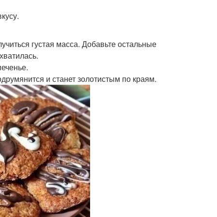
вкусу.
лучиться густая масса. Добавьте остальные
схватилась.
печенье.
подрумянится и станет золотистым по краям.