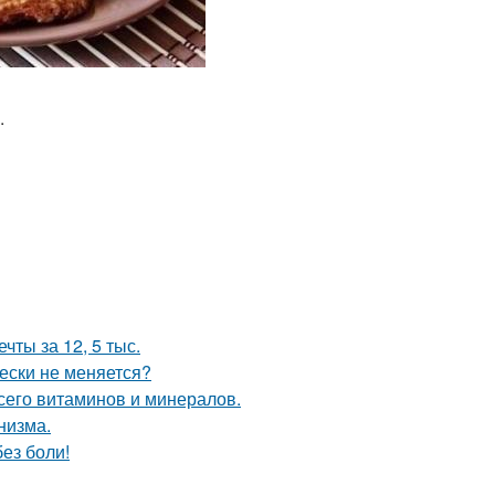
.
чты за 12, 5 тыс.
ески не меняется?
сего витаминов и минералов.
низма.
ез боли!