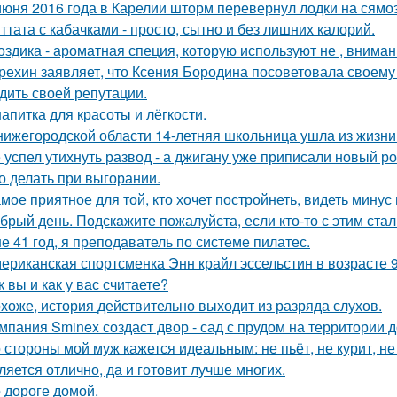
июня 2016 года в Карелии шторм перевернул лодки на сямо
ттата с кабачками - просто, сытно и без лишних калорий.
оздика - ароматная специя, которую используют не , вниман
рехин заявляет, что Ксения Бородина посоветовала своему 
дить своей репутации.
напитка для красоты и лёгкости.
нижегородской области 14-летняя школьница ушла из жизни 
 успел утихнуть развод - а джигану уже приписали новый р
о делать при выгорании.
мое приятное для той, кто хочет постройнеть, видеть минус 
брый день. Подскaжите пожалуйста, если кто-то с этим стал
е 41 год, я преподаватель по системе пилатес.
ериканская спортсменка Энн крайл эссельстин в возрасте 
к вы и как у вас считаете?
хоже, история действительно выходит из разряда слухов.
мпания Sminex создаст двор - сад с прудом на территории 
 стороны мой муж кажется идеальным: не пьёт, не курит, не
ляется отлично, да и готовит лучше многих.
 дороге домой.