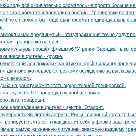
2020 году всё окончательно сломалось - я просто больше не
о не знал, когда-то я проводила онлайн - тренировки по фит
ackline с психологом - ещё один формат индивидуальных за
д.
вичок ты или продвинутый - эти упражнения точно дадут ре
страя тренировка на пресс.
доме культуры прошёл флешмоб "Утреняя Зарядка", в кото
ающиеся в фитнес - кружке.
блиотекари для пожилых занятие по фейсбилдингу провели
ня Дмитриенко подвергся резкому осуждению за высказыва
кс - символом.
дьба на работу может стать эффективной тренировкой.
к ни крути, но без процедур ну вообще никак ….
оро лето, товарищи.
вое направление в фитнес - центре "Эталон".
пулярность 36-летней актрисы Рины Гришиной когда-то бы
к тренируется, что ест и как держит себя в форме ваш трене
ймали самую жизненную ситуацию, знакомую каждому трен