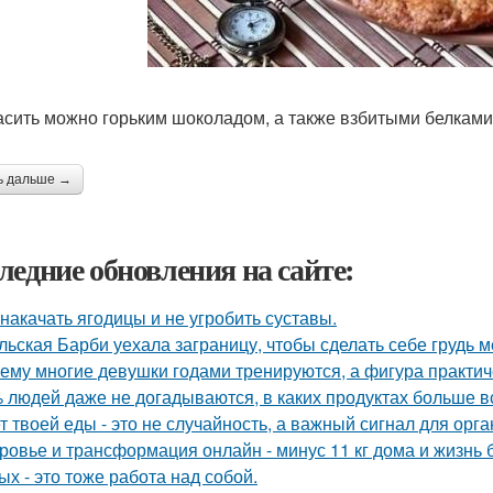
расить можно горьким шоколадом, а также взбитыми белками
ь дальше →
ледние обновления на сайте:
 накачать ягодицы и не угробить суставы.
льская Барби уехала заграницу, чтобы сделать себе грудь ме
ему многие девушки годами тренируются, а фигура практич
 людей даже не догадываются, в каких продуктах больше в
т твоей еды - это не случайность, а важный сигнал для орга
ровье и трансформация онлайн - минус 11 кг дома и жизнь б
ых - это тоже работа над собой.