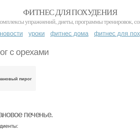
ФИТНЕС ДЛЯ ПОХУДЕНИЯ
комплексы упражнений, диеты, программы тренировок, со
новости
уроки
фитнес дома
фитнес для по
ог с орехами
нановый пирог
ановое печенье.
диенты: