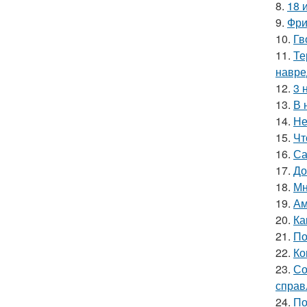
8.
18 
9.
Фри
10.
Гв
11.
Те
навре
12.
3 
13.
В 
14.
Не
15.
Чт
16.
Са
17.
До
18.
Мн
19.
Ам
20.
Ка
21.
По
22.
Ко
23.
Со
справ
24.
По