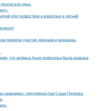
 тянула всё одна.
несу.
нятий для подростков и взрослых в летний
зультат!
ром приняли участие девушки и женщины,
.
ние, что актриса Анна пересильд была названа
ла сравнима с популярностью Саши Петрова.
р.
еру.