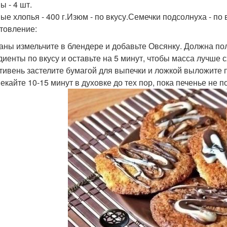
ы - 4 шт.
ые хлопья - 400 г.Изюм - по вкусу.Семечки подсолнуха - по 
товление:
наны измельчите в блендере и добавьте Овсянку. Должна по
диенты по вкусу и оставьте на 5 минут, чтобы масса лучше 
отивень застелите бумагой для выпечки и ложкой выложите 
пекайте 10-15 минут в духовке до тех пор, пока печенье не 