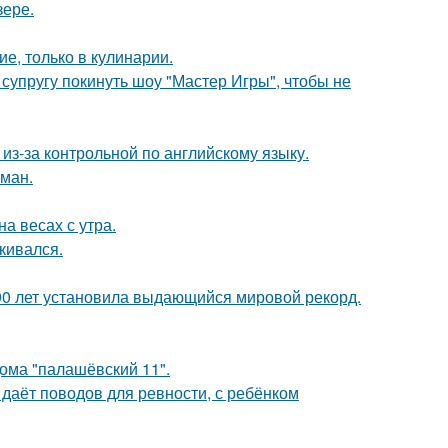
зере.
ие, только в кулинарии.
супругу покинуть шоу "Мастер Игры", чтобы не
из-за контрольной по английскому языку.
оман.
на весах с утра.
кивался.
90 лет установила выдающийся мировой рекорд.
дома "палашёвский 11".
 даёт поводов для ревности, с ребёнком