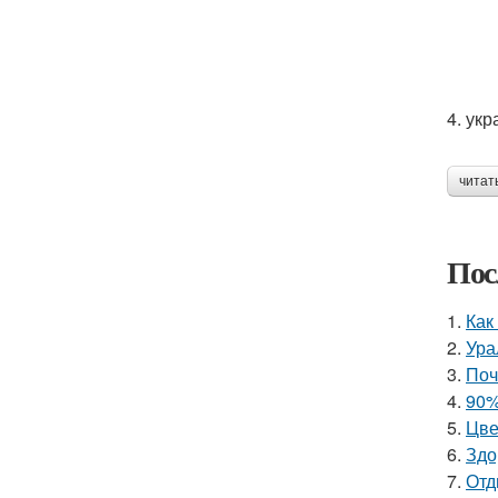
4. ук
читат
Пос
1.
Как
2.
Ура
3.
Поч
4.
90%
5.
Цве
6.
Здо
7.
Отд