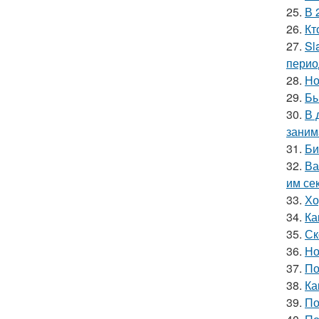
25.
В 
26.
Кт
27.
Sl
перио
28.
Но
29.
Бы
30.
В 
заним
31.
Би
32.
Ва
им се
33.
Хо
34.
Ка
35.
Ск
36.
Но
37.
По
38.
Ка
39.
По