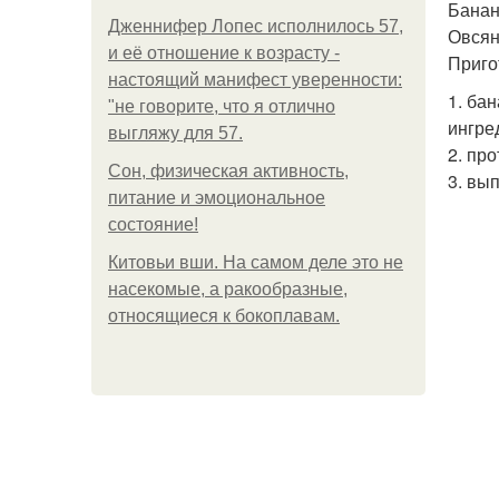
Банан
Дженнифер Лопес исполнилось 57,
Овсян
и её отношение к возрасту -
Приго
настоящий манифест уверенности:
1. ба
"не говорите, что я отлично
ингре
выгляжу для 57.
2. пр
Сон, физическая активность,
3. вы
питание и эмоциональное
состояние!
Китовьи вши. На самом деле это не
насекомые, а ракообразные,
относящиеся к бокоплавам.