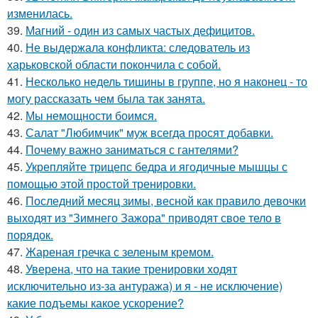
изменилась.
39.
Магний - один из самых частых дефицитов.
40.
Не выдержала конфликта: следователь из
харьковской области покончила с собой.
41.
Несколько недель тишины в группе, но я наконец - то
могу рассказать чем была так занята.
42.
Мы немощности боимся.
43.
Салат "Любимчик" муж всегда просят добавки.
44.
Почему важно заниматься с гантелями?
45.
Укрепляйте трицепс бедра и ягодичные мышцы с
помощью этой простой тренировки.
46.
Последний месяц зимы, весной как правило девочки
выходят из "Зимнего Зажора" приводят свое тело в
порядок.
47.
Жареная гречка с зеленым кремом.
48.
Уверена, что на такие тренировки ходят
исключительно из-за антуража) и я - не исключение)
какие подъемы какое ускорение?