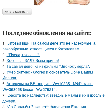
читать дальше →
Последние обновления на сайте:
1.
Китовьи вши. На самом деле это не насекомые, а
ракообразные, относящиеся к бокоплавам.
2.
-"Пчела, пчела …".
3.
Хочешь в ЗАЛ? Всем привет!
4.
Та самая девочка из фильма "Звонок умерла".
5.
Умер фитнес - блогер и основатель Do4a Вадим
Иванов.
6.
Артикулы на ВБ: коврик - Ww198351 МФР- мяч -
Ww358058 блоки - Ww275214.
7.
Красота по наследству: звёздные мамы и их взрослые
дочери.
8.
"До Свадьбы Заживет": фигуристка Евгения