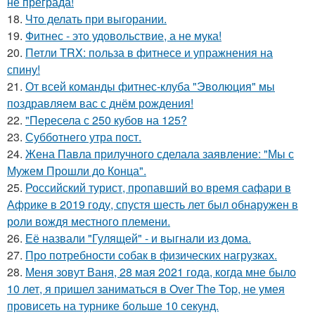
не преграда!
18.
Что делать при выгорании.
19.
Фитнес - это удовольствие, а не мука!
20.
Петли TRX: польза в фитнесе и упражнения на
спину!
21.
От всей команды фитнес-клуба "Эволюция" мы
поздравляем вас с днём рождения!
22.
"Пересела с 250 кубов на 125?
23.
Субботнего утра пост.
24.
Жена Павла прилучного сделала заявление: "Мы с
Мужем Прошли до Конца".
25.
Российский турист, пропавший во время сафари в
Африке в 2019 году, спустя шесть лет был обнаружен в
роли вождя местного племени.
26.
Её назвали "Гулящей" - и выгнали из дома.
27.
Про потребности собак в физических нагрузках.
28.
Меня зовут Ваня, 28 мая 2021 года, когда мне было
10 лет, я пришел заниматься в Over The Top, не умея
провисеть на турнике больше 10 секунд.