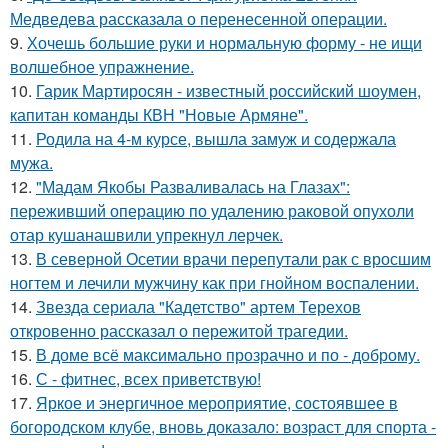
Медведева рассказала о перенесенной операции.
9.
Хочешь большие руки и нормальную форму - не ищи
волшебное упражнение.
10.
Гарик Мартиросян - известный российский шоумен,
капитан команды КВН "Новые Армяне".
11.
Родила на 4-м курсе, вышла замуж и содержала
мужа.
12.
"Мадам Якобы Разваливалась на Глазах":
переживший операцию по удалению раковой опухоли
отар кушанашвили упрекнул лерчек.
13.
В северной Осетии врачи перепутали рак с вросшим
ногтем и лечили мужчину как при гнойном воспалении.
14.
Звезда сериала "Кадетство" артем Терехов
откровенно рассказал о пережитой трагедии.
15.
В доме всё максимально прозрачно и по - доброму.
16.
С - фитнес, всех приветствую!
17.
Яркое и энергичное мероприятие, состоявшее в
богородском клубе, вновь доказало: возраст для спорта -