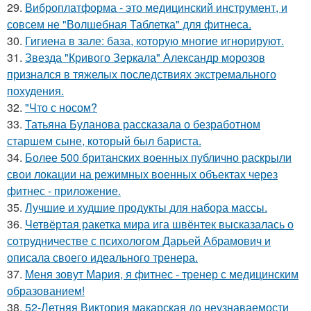
29.
Виброплатформа - это медицинский инструмент, и
совсем не "Волшебная Таблетка" для фитнеса.
30.
Гигиена в зале: база, которую многие игнорируют.
31.
Звезда "Кривого Зеркала" Александр морозов
признался в тяжелых последствиях экстремального
похудения.
32.
"Что с носом?
33.
Татьяна Буланова рассказала о безработном
старшем сыне, который был бариста.
34.
Более 500 британских военных публично раскрыли
свои локации на режимных военных объектах через
фитнес - приложение.
35.
Лучшие и худшие продукты для набора массы.
36.
Четвёртая ракетка мира ига швёнтек высказалась о
сотрудничестве с психологом Дарьей Абрамович и
описала своего идеального тренера.
37.
Меня зовут Мария, я фитнес - тренер с медицинским
образованием!
38.
52-Летняя Виктория макарская до неузнаваемости