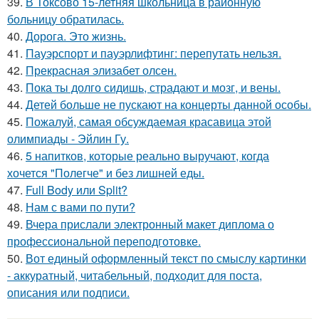
39.
В Токсово 15-летняя школьница в районную
больницу обратилась.
40.
Дорога. Это жизнь.
41.
Пауэрспорт и пауэрлифтинг: перепутать нельзя.
42.
Прекрасная элизабет олсен.
43.
Пока ты долго сидишь, страдают и мозг, и вены.
44.
Детей больше не пускают на концерты данной особы.
45.
Пожалуй, самая обсуждаемая красавица этой
олимпиады - Эйлин Гу.
46.
5 напитков, которые реально выручают, когда
хочется "Полегче" и без лишней еды.
47.
Full Body или Split?
48.
Нам с вами по пути?
49.
Вчера прислали электронный макет диплома о
профессиональной переподготовке.
50.
Вот единый оформленный текст по смыслу картинки
- аккуратный, читабельный, подходит для поста,
описания или подписи.