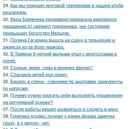
29.
Как мы принцип круговой тренировки в нашем клубе
реализуем.
30.
Вера Брежнева продемонстрировала ювелирное
украшение от свежего поклонника, чье состояние
превышает богатство Меладзе.
31.
Полина Гагарина вышла на сцену в тельняшке и
джинсах из-за форс-мажора.
32.
В Тюмени 9-летний мальчик упал с многоэтажки и
погиб.
33.
Солнце, море, горы и конечно фитнес!
34.
Сбагрила детей под опеку.
35.
Бицепс и спина - союзники по анатомии, конкуренты
по нагрузке.
36.
Почему нужно просить себя выполнять упражнения
на регулярной основе?
37.
После работы решил развеяться и сходить в кино.
38.
Генетика ягодиц: почему у одних форма заметна
сразу, а у других - нет.