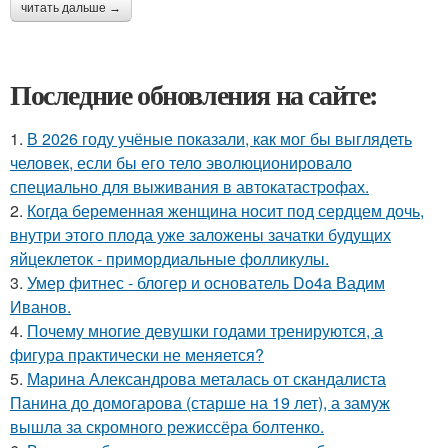
читать дальше →
Последние обновления на сайте:
1.
В 2026 году учёные показали, как мог бы выглядеть
человек, если бы его тело эволюционировало
специально для выживания в автокатастpoфах.
2.
Когда беременная женщина носит под сердцем дочь,
внутри этого плода уже заложены зачатки будущих
яйцеклеток - примордиальные фолликулы.
3.
Умер фитнес - блогер и основатель Do4a Вадим
Иванов.
4.
Почему многие девушки годами тренируются, а
фигура практически не меняется?
5.
Марина Александрова металась от скандалиста
Панина до домогарова (старше на 19 лет), а замуж
вышла за скромного режиссёра болтенко.