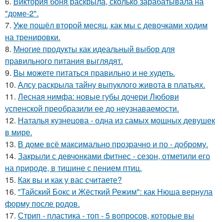
6.
Виктория боня раскрыла, сколько зарабатывала на
"доме-2".
7.
Уже пошёл второй месяц, как мы с девочками ходим
на тренировки.
8.
Многие продукты как идеальный выбор для
правильного питания выглядят.
9.
Вы можете питаться правильно и не худеть.
10.
Алсу раскрыла тайну выпуклого живота в платьях.
11.
Лесная нимфа: новые губы дочери Любови
успенской преобразили ее до неузнаваемости.
12.
Наталья кузнецова - одна из самых мощных девушек
в мире.
13.
В доме всё максимально прозрачно и по - доброму.
14.
Закрыли с девчонками фитнес - сезон, отметили его
на природе, в тишине с пением птиц.
15.
Как вы и как у вас считаете?
16.
"Тайский Бокс и Жёсткий Режим": как Нюша вернула
форму после родов.
17.
Стрип - пластика - топ - 5 вопросов, которые вы