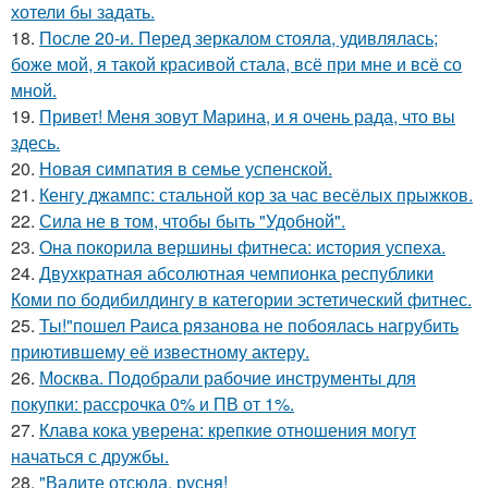
хотели бы задать.
18.
После 20-и. Перед зеркалом стояла, удивлялась;
боже мой, я такой красивой стала, всё при мне и всё со
мной.
19.
Привет! Меня зовут Марина, и я очень рада, что вы
здесь.
20.
Новая симпатия в семье успенской.
21.
Кенгу джампс: стальной кор за час весёлых прыжков.
22.
Сила не в том, чтобы быть "Удобной".
23.
Она покорила вершины фитнеса: история успеха.
24.
Двухкратная абсолютная чемпионка республики
Коми по бодибилдингу в категории эстетический фитнес.
25.
Ты!"пошел Раиса рязанова не побоялась нагрубить
приютившему её известному актеру.
26.
Москва. Подобрали рабочие инструменты для
покупки: рассрочка 0% и ПВ от 1%.
27.
Клава кока уверена: крепкие отношения могут
начаться с дружбы.
28.
"Валите отсюда, русня!