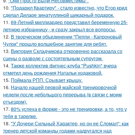
9.
"Они Просто Были Несовместимы".
10.
"Подарил Квартиру" - стало известно, что Егор крид
сделал Диларе зинатуллиной шикарный подарок.
11.
69-Летний миллиардер представил беременную 25-
летнюю избранницу - и сразу закрыл все вопросы.
12.
В творческом объединении "Пеппи - Капроновый
Чулок" прошло волшебное занятие для ребят.
13.
Виктория Складчикова откровенно рассказала со
сцены о разводе с состоятельным супругом.
14.
Также коллектив фитнес-клуба "Pushkin" вчера
отметил день рождения Натальи ходаковой.
15.
Поймала РПП. Срывает крышу.
16.
Начало нашей первой майской тренировочной
недели после небольшого перерыва (в связи с моим
отъездом).
17.
80% успеха в форме - это не тренировки, а то, что у
тебя в тарелке.
18.
"У Дочери Сильный Характер, но он ее Сломал": как
тренер детской команды годами надругался над