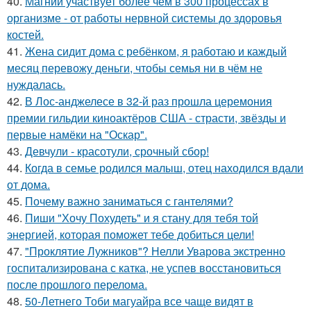
40.
Магний участвует более чем в 300 процессах в
организме - от работы нервной системы до здоровья
костей.
41.
Жена сидит дома с ребёнком, я работаю и каждый
месяц перевожу деньги, чтобы семья ни в чём не
нуждалась.
42.
В Лос-анджелесе в 32-й раз прошла церемония
премии гильдии киноактёров США - страсти, звёзды и
первые намёки на "Оскар".
43.
Девчули - красотули, срочный сбор!
44.
Когда в семье родился малыш, отец находился вдали
от дома.
45.
Почему важно заниматься с гантелями?
46.
Пиши "Хочу Похудеть" и я стану для тебя той
энергией, которая поможет тебе добиться цели!
47.
"Проклятие Лужников"? Нелли Уварова экстренно
госпитализирована с катка, не успев восстановиться
после прошлого перелома.
48.
50-Летнего Тоби магуайра все чаще видят в