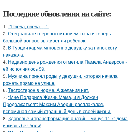
Последние обновления на сайте:
1.
-"Пчела, пчела …".
2.
Отец занялся перевоспитанием сына и теперь
большой вопрос выживет ли ребенок.
3.
В Турции карма мгновенно девушку за пинок коту
наказала.
4.
Недавно день рождения отметила Памела Андерсон -
ей исполнилось 59.
5.
Мужчина принял роды у девушки, которая начала
рожать прямо на улице.
6.
Тестостерон в норме. А желания нет.
7.
"Мне Подарила Жизнь Мама, и я Должен
Продолжаться": Максим Аверин расплакался,
вспоминая самый страшный день в своей жизни.
8.
Здоровье и трансформация онлайн - минус 11 кг дома
и жизнь без боли!