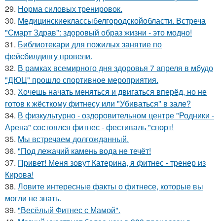
29.
Норма силовых тренировок.
30.
Медицинскиеклассыбелгородскойобласти. Встреча
"Смарт Здрав": здоровый образ жизни - это модно!
31.
Библиотекари для пожилых занятие по
фейсбилдингу провели.
32.
В рамках всемирного дня здоровья 7 апреля в мбудо
"ДЮЦ" прошло спортивное мероприятия.
33.
Хочешь начать меняться и двигаться вперёд, но не
готов к жёсткому фитнесу или "Убиваться" в зале?
34.
В физкультурно - оздоровительном центре "Родники -
Арена" состоялся фитнес - фестиваль "спорт!
35.
Мы встречаем долгожданный.
36.
"Под лежачий камень вода не течёт!
37.
Привет! Меня зовут Катерина, я фитнес - тренер из
Кирова!
38.
Ловите интересные факты о фитнесе, которые вы
могли не знать.
39.
"Весёлый Фитнес с Мамой".