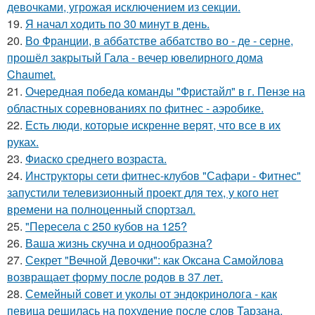
девочками, угрожая исключением из секции.
19.
Я начал ходить по 30 минут в день.
20.
Во Франции, в аббатстве аббатство во - де - серне,
прошёл закрытый Гала - вечер ювелирного дома
Chaumet.
21.
Очередная победа команды "Фристайл" в г. Пензе на
областных соревнованиях по фитнес - аэробике.
22.
Есть люди, которые искренне верят, что все в их
руках.
23.
Фиаско среднего возраста.
24.
Инструкторы сети фитнес-клубов "Сафари - Фитнес"
запустили телевизионный проект для тех, у кого нет
времени на полноценный спортзал.
25.
"Пересела с 250 кубов на 125?
26.
Ваша жизнь скучна и однообразна?
27.
Секрет "Вечной Девочки": как Оксана Самойлова
возвращает форму после родов в 37 лет.
28.
Семейный совет и уколы от эндокринолога - как
певица решилась на похудение после слов Тарзана.