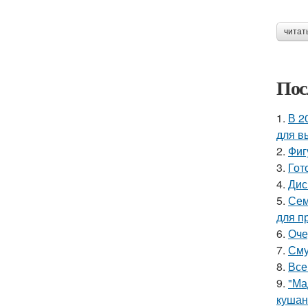
читат
Пос
1.
В 2
для в
2.
Фиг
3.
Гот
4.
Дис
5.
Сем
для п
6.
Оче
7.
Сму
8.
Все
9.
"Ма
кушан