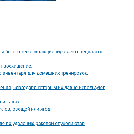
если бы его тело эволюционировало специально
ет восхищение.
о инвентаря для домашних тренировок.
ния, благодаря которым их давно используют
на сапах!
ктов, овощей или ягод.
ю по удалению раковой опухоли отар