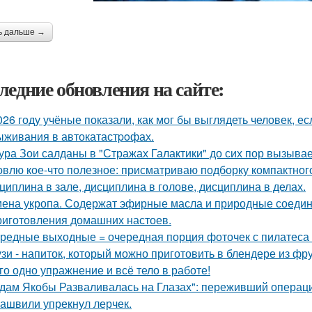
ь дальше →
ледние обновления на сайте:
026 году учёные показали, как мог бы выглядеть человек, 
ыживания в автокатастpoфах.
ура Зои салданы в "Стражах Галактики" до сих пор вызыва
овлю кое-что полезное: присматриваю подборку компактног
циплина в зале, дисциплина в голове, дисциплина в делах.
ена укропа. Содержат эфирные масла и природные соедине
риготовления домашних настоев.
редные выходные = очередная порция фоточек с пилатеса 
зи - напиток, который можно приготовить в блендере из фру
го одно упражнение и всё тело в работе!
дам Якобы Разваливалась на Глазах": переживший операци
ашвили упрекнул лерчек.