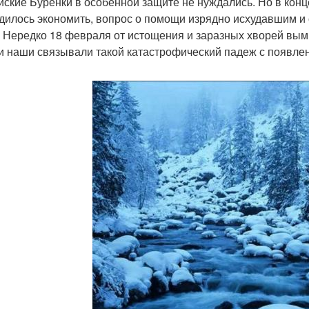
йские Буренки в особенной защите не нуждались. Но в конце
дилось экономить, вопрос о помощи изрядно исхудавшим и
. Нередко 18 февраля от истощения и заразных хворей вым
и наши связывали такой катастрофический падеж с появле