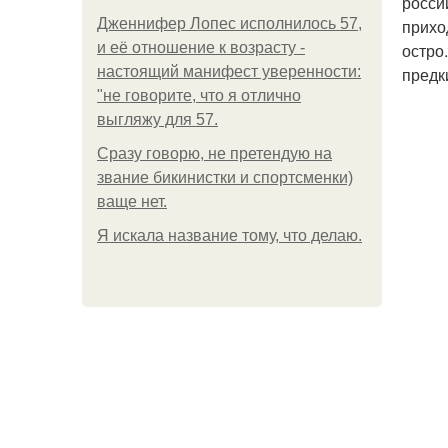
росси
Дженнифер Лопес исполнилось 57,
прихо
и её отношение к возрасту -
остро
настоящий манифест уверенности:
предк
"не говорите, что я отлично
выгляжу для 57.
Сразу говорю, не претендую на
звание бикинистки и спортсменки)
ваще нет.
Я искала название тому, что делаю.