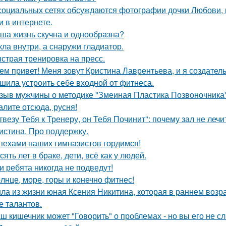
социальных сетях обсуждаются фотографии дочки Любови, 
и в интернете.
ша жизнь скучна и однообразна?
кла внутри, а снаружи гладиатор.
страя тренировка на пресс.
ем привет! Меня зовут Кристина Лаврентьева, и я создатель
шила устроить себе входной от фитнеса.
зыв мужчины о методике "Змеиная Пластика Позвоночника"
алите отсюда, русня!
твезу Тебя к Тренеру, он Тебя Починит": почему зал не лечи
истина. Про поддержку.
пехами наших гимназистов гордимся!
сять лет в браке, дети, всё как у людей.
и ребята никогда не подведут!
лнце, море, горы и конечно фитнес!
ла из жизни юная Ксения Никитина, которая в раннем возр
е талантов.
ш кишечник может "Говорить" о проблемах - но вы его не с