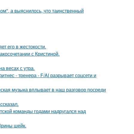
м", а выяснилось, что таинственный
ет его в жестокости.
косочетании с Кристиной.
на весах с утра.
нес - тренера - F/AI разрывает соцсети и
еская музыка вплывает в наш разговор посреди
ссказал.
етской команды годами надругался над
 Ирины шейк.