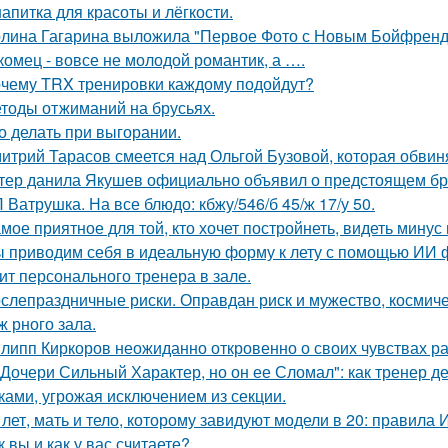
напитка для красоты и лёгкости.
лина Гагарина выложила "Первое Фото с Новым Бойфрендо
комец - вовсе не молодой романтик, а ….
чему TRX тренировки каждому подойдут?
тоды отжиманий на брусьях.
о делать при выгорании.
итрий Тарасов смеется над Ольгой Бузовой, которая обвиня
тер данила Якушев официально объявил о предстоящем бра
 Ватрушка. На все блюдо: кбжу/546/б 45/ж 17/у 50.
мое приятное для той, кто хочет постройнеть, видеть минус 
 приводим себя в идеальную форму к лету с помощью ИИ фит
ит персонального тренера в зале.
слепраздничные риски. Оправдан риск и мужество, космич
ж рного зала.
липп Киркоров неожиданно откровенно о своих чувствах ра
 Дочери Сильный Характер, но он ее Сломал": как тренер д
ками, угрожая исключением из секции.
 лет, мать и тело, которому завидуют модели в 20: правила
к вы и как у вас считаете?