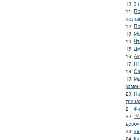
10.
3 
11.
По
незна
12.
По
13.
Ме
14.
Чт
15.
Дм
16.
Ак
17.
ПП
18.
Са
19.
Мы
замен
20.
По
трена
21.
Фи
22.
"У
девоч
23.
39
24.
Ка