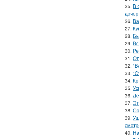
25.
В 
дочер
26.
Ва
27.
Ку
28.
Бы
29.
Вс
30.
Ре
31.
От
32.
"В
33.
"О
34.
Кр
35.
Ус
36.
Де
37.
Эт
38.
Со
39.
Уш
смотр
40.
На